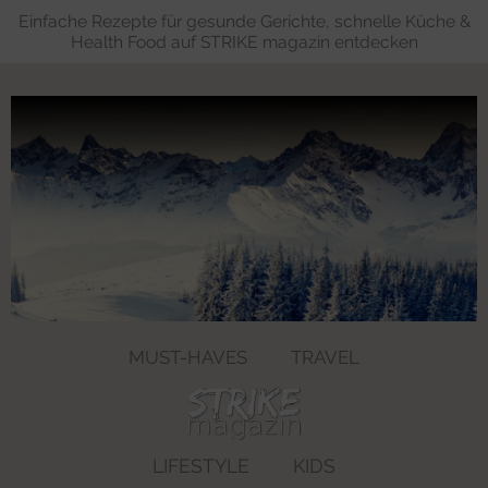
Einfache Rezepte für gesunde Gerichte, schnelle Küche &
Health Food auf STRIKE magazin entdecken
MUST-HAVES
TRAVEL
LIFESTYLE
KIDS