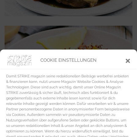
COOKIE EINSTELLUNGEN
Damit STRIKE magazin seine redaktionellen Beiträge werbefrei anbieten
& finanzieren kann, nutzt unsere Magazin Website Cookies & Analyse
Technologien. Diese sind auch wichtig, damit unser Online Magazin
STRIKE zuverlässig & sicher läuft, technisch alles funktioniert & du
gegebenenfalls auch externe Inhalte lesen kannst sowie für dich
relevante Inhalte gezeigt werden können. Dafür verarbeiten wir & unsere
Partner personenbezogene Daten in anonymisierter Form beispielsweise
via Cookies. Außerdem sammeln wir pseudonymisierte Daten zu
Nutzungsverhalten über aufgerufene Seiten oder geklickte Buttons, um
so unseren redaktionellen Inhalt & unser Angebot an dich analysieren &
optimieren zu können. Wenn du hierzu widerruflich einwilligst, bist du
damit einverstanden & erlaubst uns auch, diese Daten unter Umständen