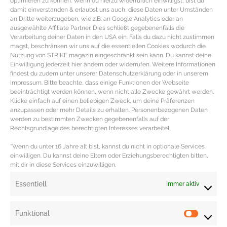
optimieren zu können. Wenn du hierzu widerruflich einwilligst, bist du
anschließend den gefrorenen Grünkohl, Datteln, Birne, Bananen und Ingwer
damit einverstanden & erlaubst uns auch, diese Daten unter Umständen
in den Mixbehälter geben. Danach die Hanfsamen und die Vanilleschote
an Dritte weiterzugeben, wie z.B. an Google Analytics oder an
ausgewählte Affiliate Partner. Dies schließt gegebenenfalls die
dazugeben.
Verarbeitung deiner Daten in den USA ein. Falls du dazu nicht zustimmen
magst, beschränken wir uns auf die essentiellen Cookies wodurch die
Mit einer niedrigen Stufe beginnend innerhalb weniger Sekunden auf die
Nutzung von STRIKE magazin eingeschränkt sein kann. Du kannst deine
höchste Stufe drehen. Bei höchster Stufe circa eine Minute mixen. Die
Einwilligung jederzeit hier ändern oder widerrufen. Weitere Informationen
findest du zudem unter unserer Datenschutzerklärung oder in unserem
perfekte Mixzeit ist abhängig von dem Mixer, deshalb am Besten selber
Impressum. Bitte beachte, dass einige Funktionen der Webseite
etwas experimentieren.
beeinträchtigt werden können, wenn nicht alle Zwecke gewährt werden.
Klicke einfach auf einen beliebigen Zweck, um deine Präferenzen
Wer den Smoothie flüssiger mag einfach etwas mehr Apfelsaft verwenden.
anzupassen oder mehr Details zu erhalten. Personenbezogenen Daten
werden zu bestimmten Zwecken gegebenenfalls auf der
Die angegebenen Zutaten ergeben circa 1,5 Liter Kale Smoothie. Das
Rechtsgrundlage des berechtigten Interesses verarbeitet.
Smoothie Rezept ist vegetarisch sowie vegan und bestens geeignet für die
*Wenn du unter 16 Jahre alt bist, kannst du nicht in optionale Services
Clean Eating, Keto oder Low Carb Ernährung.
einwilligen. Du kannst deine Eltern oder Erziehungsberechtigten bitten,
mit dir in diese Services einzuwilligen.
Redaktion: Nina Ilnseher
Essentiell
Immer aktiv
Funktional