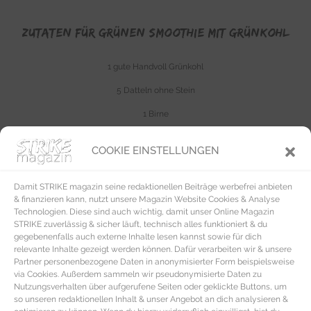
ZUTATEN FÜR GRÜNEN SMOOTHIE MIT GRÜNKOHL
1 gute Handvoll Grünkohl
5 Datteln ohne Stein
1 Birne
1TL Ingwer
COOKIE EINSTELLUNGEN
1cm Vanilleschote
2 Bananen
Damit STRIKE magazin seine redaktionellen Beiträge werbefrei anbieten
& finanzieren kann, nutzt unsere Magazin Website Cookies & Analyse
750ml naturtrüber Apfelsaft
Technologien. Diese sind auch wichtig, damit unser Online Magazin
STRIKE zuverlässig & sicher läuft, technisch alles funktioniert & du
1 TL Hanfsamen
gegebenenfalls auch externe Inhalte lesen kannst sowie für dich
relevante Inhalte gezeigt werden können. Dafür verarbeiten wir & unsere
ZUBEREITUNG GRÜNER KALE SMOOTHIE
Partner personenbezogene Daten in anonymisierter Form beispielsweise
via Cookies. Außerdem sammeln wir pseudonymisierte Daten zu
Nutzungsverhalten über aufgerufene Seiten oder geklickte Buttons, um
Die Birne entkernen und die Bananen schälen. Zuerst den Apfelsaft
so unseren redaktionellen Inhalt & unser Angebot an dich analysieren &