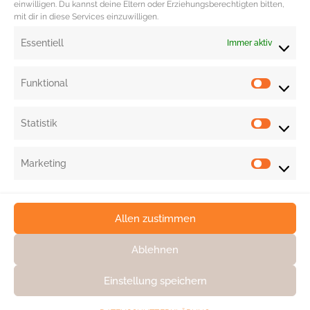
einwilligen. Du kannst deine Eltern oder Erziehungsberechtigten bitten,
BEAUTY TEST – Die
mit dir in diese Services einzuwilligen.
Haarpflegeserie von
Essentiell
Immer aktiv
Moroccanoil
Funktional
Statistik
1
2
3
10
...
Marketing
Allen zustimmen
Ablehnen
Einstellung speichern
KONTAKT
DATENSCHUTZ