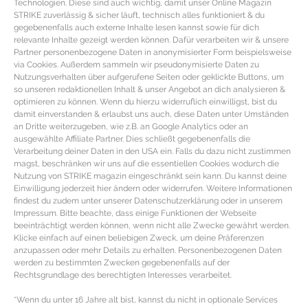
Technologien. Diese sind auch wichtig, damit unser Online Magazin
zu UVA, UVB und dem
STRIKE zuverlässig & sicher läuft, technisch alles funktioniert & du
gegebenenfalls auch externe Inhalte lesen kannst sowie für dich
relevante Inhalte gezeigt werden können. Dafür verarbeiten wir & unsere
richtigen Sonnenschutz
Partner personenbezogene Daten in anonymisierter Form beispielsweise
via Cookies. Außerdem sammeln wir pseudonymisierte Daten zu
Nutzungsverhalten über aufgerufene Seiten oder geklickte Buttons, um
so unseren redaktionellen Inhalt & unser Angebot an dich analysieren &
optimieren zu können. Wenn du hierzu widerruflich einwilligst, bist du
damit einverstanden & erlaubst uns auch, diese Daten unter Umständen
an Dritte weiterzugeben, wie z.B. an Google Analytics oder an
ausgewählte Affiliate Partner. Dies schließt gegebenenfalls die
Verarbeitung deiner Daten in den USA ein. Falls du dazu nicht zustimmen
magst, beschränken wir uns auf die essentiellen Cookies wodurch die
Nutzung von STRIKE magazin eingeschränkt sein kann. Du kannst deine
Einwilligung jederzeit hier ändern oder widerrufen. Weitere Informationen
findest du zudem unter unserer Datenschutzerklärung oder in unserem
Impressum. Bitte beachte, dass einige Funktionen der Webseite
beeinträchtigt werden können, wenn nicht alle Zwecke gewährt werden.
Klicke einfach auf einen beliebigen Zweck, um deine Präferenzen
anzupassen oder mehr Details zu erhalten. Personenbezogenen Daten
werden zu bestimmten Zwecken gegebenenfalls auf der
Rechtsgrundlage des berechtigten Interesses verarbeitet.
BEAUTY & PFLEGE
*Wenn du unter 16 Jahre alt bist, kannst du nicht in optionale Services