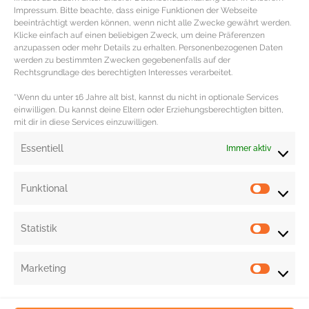
(200ml | 21 €).
Impressum. Bitte beachte, dass einige Funktionen der Webseite
beeinträchtigt werden können, wenn nicht alle Zwecke gewährt werden.
Die klassische
Rasierseife von Penhaligon’s
hat einen angenehm
Klicke einfach auf einen beliebigen Zweck, um deine Präferenzen
maskulinen Duft, macht die Barthaare weich für ein perfektes Rasur-
anzupassen oder mehr Details zu erhalten. Personenbezogenen Daten
werden zu bestimmten Zwecken gegebenenfalls auf der
Ergebnis und pflegt gleichzeitig die Haut. Zudem ist die Rasierseife leicht
Rechtsgrundlage des berechtigten Interesses verarbeitet.
entnehmbar, kommt in einer edlen Holzschale und wird klassisch mit einem
*Wenn du unter 16 Jahre alt bist, kannst du nicht in optionale Services
Rasierpinsel aufgetragen (100g | 49 €).
einwilligen. Du kannst deine Eltern oder Erziehungsberechtigten bitten,
mit dir in diese Services einzuwilligen.
Redaktion: Nina Ilnseher | Fotocredits: Douglas, Flaconi, PR
Essentiell
Immer aktiv
Funktional
Statistik
Marketing