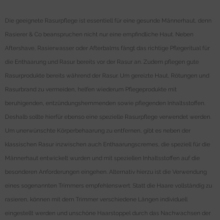
Die geeignete Rasurpflege ist essentiell für eine gesunde Männerhaut, denn
Rasierer & Co beanspruchen nicht nur eine empfindliche Haut. Neben
Aftershave, Rasierwasser oder Afterbalms fängt das richtige Pflegeritual für
die Enthaarung und Rasur bereits vor der Rasur an. Zudem pflegen gute
Rasurprodukte bereits während der Rasur. Um gereizte Haut, Rötungen und
Rasurbrand zu vermeiden, helfen wiederum Pflegeprodukte mit
beruhigenden, entzündungshemmenden sowie pflegenden Inhaltsstoffen.
Deshalb sollte hierfür ebenso eine spezielle Rasurpflege verwendet werden.
Um unerwünschte Körperbehaarung zu entfernen, gibt es neben der
klassischen Rasur inzwischen auch Enthaarungscremes, die speziell für die
Männerhaut entwickelt wurden und mit speziellen Inhaltsstoffen auf die
besonderen Anforderungen eingehen. Alternativ hierzu ist die Verwendung
eines sogenannten Trimmers empfehlenswert. Statt die Haare vollständig zu
rasieren, können mit dem Trimmer verschiedene Längen individuell
eingestellt werden und unschöne Haarstoppel durch das Nachwachsen der