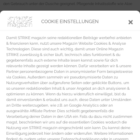
den Gebrauch unter der Dusche geeignet. Pflegende Inhaltsstoffe wie Aloe
Vera beruhigen zudem die Haut (75ml | 4 €).
COOKIE EINSTELLUNGEN
Mit dem dezent parfümierten
Bartwachs von Percy Nobleman
in handlichen
Format lässt sich der Bart easy stylen und fixiert das Bart Styling zudem für
Damit STRIKE magazin seine redaktionellen Beiträge werbefrei anbieten
den ganzen Tag inklusive pflegender Inhaltsstoffe wie Vitamin E, Babassu-
& finanzieren kann, nutzt unsere Magazin Website Cookies & Analyse
und Arganöl plus Bienenwachs (20ml | 19 €).
Technologien. Diese sind auch wichtig, damit unser Online Magazin
STRIKE zuverlässig & sicher läuft, technisch alles funktioniert & du
Die Fire Fighter Calming Face Care ist eine beruhigende
gegebenenfalls auch externe Inhalte lesen kannst sowie für dich
Rasurpflege von Artemis
mit welcher die Haut nach der Rasur perfekt
relevante Inhalte gezeigt werden können. Dafür verarbeiten wir & unsere
Partner personenbezogene Daten in anonymisierter Form beispielsweise
gepflegt, Rötungen reduziert und die Haut optimal geschützt wird. Außerdem
via Cookies. Außerdem sammeln wir pseudonymisierte Daten zu
spendet die Rasurpflege intensiv Feuchtigkeit, wirkt glättend und ist frei von
Nutzungsverhalten über aufgerufene Seiten oder geklickte Buttons, um
so unseren redaktionellen Inhalt & unser Angebot an dich analysieren &
Parabene oder Paraffinöl (75ml | 35 €).
optimieren zu können. Wenn du hierzu widerruflich einwilligst, bist du
damit einverstanden & erlaubst uns auch, diese Daten unter Umständen
Die speziell auf Männerhaut abgestimmte
Enthaarungscreme von Collistar
an Dritte weiterzugeben, wie z.B. an Google Analytics oder an
ist für die Körper- sowie Gesichtsenthaarung geeignet und wirkt
ausgewählte Affiliate Partner. Dies schließt gegebenenfalls die
Verarbeitung deiner Daten in den USA ein. Falls du dazu nicht zustimmen
hautschonend aber dennoch effektiv innerhalb weniger Minuten. Die
magst, beschränken wir uns auf die essentiellen Cookies wodurch die
Enthaarungscreme lässt sich leicht auftragen, spendet gleichzeitig
Nutzung von STRIKE magazin eingeschränkt sein kann. Du kannst deine
Einwilligung jederzeit hier ändern oder widerrufen. Weitere Informationen
Feuchtigkeit und verlangsamt das Nachwachsen unerwünschter Haare
findest du zudem unter unserer Datenschutzerklärung oder in unserem