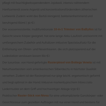
pflegt mit feuchtigkeitsspendendem Jojobaöl, intensiv nährendem
Hanfsamenöl sowie Arganöl und konzentrationsförderndem ätherischen
Lorbeeröl. Zudem wirkt das Bartöl reinigend, bakterienhemmend und
beruhigend (60ml | 30 €).
Der wasserresistente, multifunktionale
10-in-1 Trimmer von BaByliss
ist für
Gesicht sowie Körper geeignet, hat eine lange Akku-Laufzeit und kommt mit
umfangreichem Zubehör und Aufsätzen inklusive Spezialaufsatz für die
Entfernung von Ohren- und Nasenhaaren, die sich platzsparend auf der
Ladestation verstauen lassen (60 €).
Der luxuriöse, von Hand gefertigte
Rasierpinsel von Bottega Veneta
ist mit
Naturhaarborsten vom amerikanischen Silberdachs in höchster Qualität
versehen. Zudem ist der Rasierpinsel nur 90gr leicht, ergonomisch geformt
und liegt optimal in der Hand. Inklusive markentypischem Intrecciato
Ledermuster an dem Griff und hochwertiger Ablage (230 €).
Praktischer
Rasier-Stick von Nivea
für eine unkomplizierte Ganzkörper- oder
Gesichtsrasur zum gezielten Auftragen mit nur einer Hand und bestens für