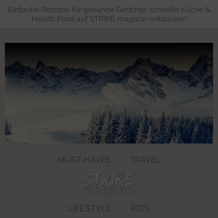
Einfache Rezepte für gesunde Gerichte, schnelle Küche &
Health Food auf STRIKE magazin entdecken
MUST-HAVES
TRAVEL
LIFESTYLE
KIDS