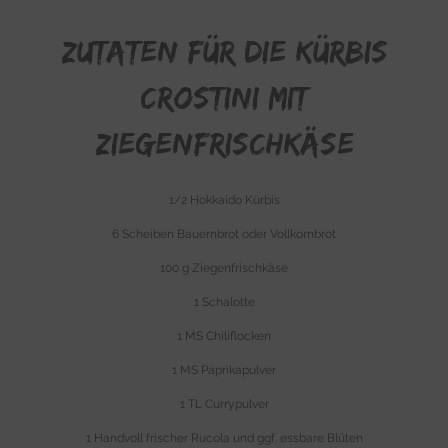
ZUTATEN FÜR DIE KÜRBIS
CROSTINI MIT
ZIEGENFRISCHKÄSE
1/2 Hokkaido Kürbis
6 Scheiben Bauernbrot oder Vollkornbrot
100 g Ziegenfrischkäse
1 Schalotte
1 MS Chiliflocken
1 MS Paprikapulver
1 TL Currypulver
1 Handvoll frischer Rucola und ggf. essbare Blüten