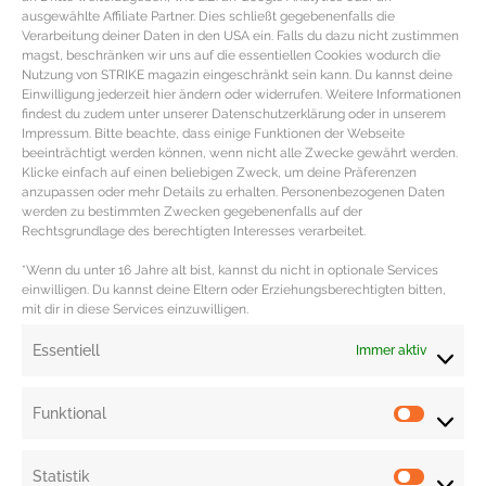
ausgewählte Affiliate Partner. Dies schließt gegebenenfalls die
verlesen, waschen und vorsichtig trocknen. Das Brot in Scheiben schneiden,
Verarbeitung deiner Daten in den USA ein. Falls du dazu nicht zustimmen
magst, beschränken wir uns auf die essentiellen Cookies wodurch die
den Ziegenfrischkäse grob darüber verteilen, mit Olivenöl beträufeln und
Nutzung von STRIKE magazin eingeschränkt sein kann. Du kannst deine
ebenfalls für 2-4 Minuten in den Ofen geben.
Einwilligung jederzeit hier ändern oder widerrufen. Weitere Informationen
findest du zudem unter unserer Datenschutzerklärung oder in unserem
Die Brotscheiben und den Kürbis aus dem Ofen nehmen. Den Kürbis mit den
Impressum. Bitte beachte, dass einige Funktionen der Webseite
beeinträchtigt werden können, wenn nicht alle Zwecke gewährt werden.
Schalotten auf den Brotscheiben verteilen und ggf. mit Salz und Pfeffer
Klicke einfach auf einen beliebigen Zweck, um deine Präferenzen
abschmecken. Zuletzt noch den Rucola und die essbaren Blüten locker über
anzupassen oder mehr Details zu erhalten. Personenbezogenen Daten
werden zu bestimmten Zwecken gegebenenfalls auf der
die Brotscheiben streuen.
Rechtsgrundlage des berechtigten Interesses verarbeitet.
Die Zutaten für die Kürbis Crostini mit Ziegenfrischkäse reichen für sechs
*Wenn du unter 16 Jahre alt bist, kannst du nicht in optionale Services
Personen als Vorspeise und für circa drei Personen als Hauptgericht.
einwilligen. Du kannst deine Eltern oder Erziehungsberechtigten bitten,
mit dir in diese Services einzuwilligen.
Redaktion: Nina Ilnseher
Essentiell
Immer aktiv
Funktional
Statistik