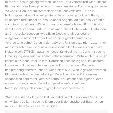
relevante Inhalte gezeigt werden können. Dafür verarbeiten wir & unsere
Partner personenbezogene Daten in anonymisierter Form beispielsweise
In einem Topf die Gemüsebrühe erhitzen, Quinoa zufügen, circa 8 Minuten
via Cookies. Außerdem sammeln wir pseudonymisierte Daten zu
Nutzungsverhalten über aufgerufene Seiten oder geklickte Buttons, um
garen und abkühlen lassen. Die Avocado halbieren, entkernen und das
so unseren redaktionellen Inhalt & unser Angebot an dich analysieren &
optimieren zu können. Wenn du hierzu widerruflich einwilligst, bist du
Fruchtfleisch in Streifen schneiden. Das übrige frische Gemüse waschen und
damit einverstanden & erlaubst uns auch, diese Daten unter Umständen
ebenfalls jeweils in lange Streifen schneiden.
an Dritte weiterzugeben, wie z.B. an Google Analytics oder an
ausgewählte Affiliate Partner. Dies schließt gegebenenfalls die
Die Reisblätter einzeln kurz in lauwarmes Wasser eintauchen und beiseite
Verarbeitung deiner Daten in den USA ein. Falls du dazu nicht zustimmen
magst, beschränken wir uns auf die essentiellen Cookies wodurch die
legen. Jetzt auf jeweils ein Reisblatt einen Löffel Quinoa streichen.
Nutzung von STRIKE magazin eingeschränkt sein kann. Du kannst deine
Nacheinander die Streifen von dem Gemüse und der Avocado darauf legen.
Einwilligung jederzeit hier ändern oder widerrufen. Weitere Informationen
findest du zudem unter unserer Datenschutzerklärung oder in unserem
Dabei unten knapp 3cm und oben knapp 5cm Rand lassen. Nun den Saft der
Impressum. Bitte beachte, dass einige Funktionen der Webseite
Limette darauf tröpfeln.
beeinträchtigt werden können, wenn nicht alle Zwecke gewährt werden.
Klicke einfach auf einen beliebigen Zweck, um deine Präferenzen
Im Anschluss den oberen und unteren Rand jeweils über die Füllung klappen.
anzupassen oder mehr Details zu erhalten. Personenbezogenen Daten
werden zu bestimmten Zwecken gegebenenfalls auf der
Jetzt mit einer Seite beginnend das Reispapier mit der Füllung aufrollen. Als
Rechtsgrundlage des berechtigten Interesses verarbeitet.
Dip passt perfekt etwas Sojasauce.
*Wenn du unter 16 Jahre alt bist, kannst du nicht in optionale Services
Die Zutaten für die Sommerrollen mit Quinoa reichen für 12 Rollen.
einwilligen. Du kannst deine Eltern oder Erziehungsberechtigten bitten,
mit dir in diese Services einzuwilligen.
Redaktion: Trang Vu