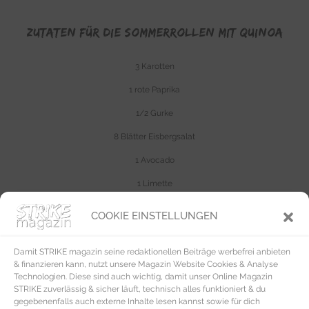
ZUTATEN FÜR DIE SOMMERROLLEN MIT QUINOA
3 Karotten
1 rote Paprika
1/2 Gurke
8 Blätter Eisbergsalat
1 Avocado
1 Limette
150gr Quinoa
COOKIE EINSTELLUNGEN
600ml Gemüsebrühe
Damit STRIKE magazin seine redaktionellen Beiträge werbefrei anbieten
12 Reisblätter
& finanzieren kann, nutzt unsere Magazin Website Cookies & Analyse
Technologien. Diese sind auch wichtig, damit unser Online Magazin
etwas Sojasauce
STRIKE zuverlässig & sicher läuft, technisch alles funktioniert & du
gegebenenfalls auch externe Inhalte lesen kannst sowie für dich
ZUBEREITUNG SOMMERROLLEN MIT QUINOA