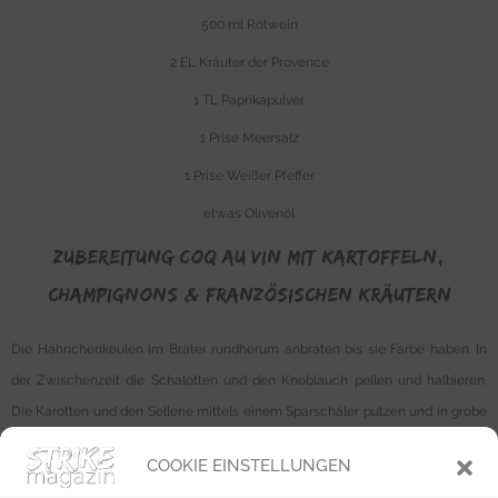
500 ml Rotwein
2 EL Kräuter der Provence
1 TL Paprikapulver
1 Prise Meersalz
1 Prise Weißer Pfeffer
etwas Olivenöl
Zubereitung Coq au Vin mit kartoffeln,
Champignons & französischen Kräutern
Die Hähnchenkeulen im Bräter rundherum anbraten bis sie Farbe haben. In
der Zwischenzeit die Schalotten und den Knoblauch pellen und halbieren.
Die Karotten und den Sellerie mittels einem Sparschäler putzen und in grobe
Würfel schneiden. Die Kartoffeln schälen und vierteln und die Champignons
COOKIE EINSTELLUNGEN
putzen und halbieren. Den Ofen vorheizen.