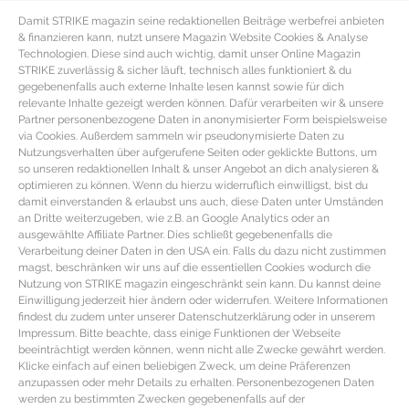
Die Geflügelkeulen kurz aus dem Bräter nehmen und beiseite stellen. Die
Damit STRIKE magazin seine redaktionellen Beiträge werbefrei anbieten
Speckwürfel in dem Bräter anbraten und anschließend das Gemüse zufügen
& finanzieren kann, nutzt unsere Magazin Website Cookies & Analyse
Technologien. Diese sind auch wichtig, damit unser Online Magazin
und in etwas Öl anbraten. Die Hähnchenkeulen, das Tomatenmark und die
STRIKE zuverlässig & sicher läuft, technisch alles funktioniert & du
gegebenenfalls auch externe Inhalte lesen kannst sowie für dich
Kräuter der Provence zufügen. Die Chilischote und das Lorbeerblatt
relevante Inhalte gezeigt werden können. Dafür verarbeiten wir & unsere
hinzugeben. Mit dem Rotwein ablöschen und einmal kurz aufkochen lassen.
Partner personenbezogene Daten in anonymisierter Form beispielsweise
via Cookies. Außerdem sammeln wir pseudonymisierte Daten zu
Mit Salz, Pfeffer und Paprika würzen. In den vorgeheizten Backofen schieben
Nutzungsverhalten über aufgerufene Seiten oder geklickte Buttons, um
und bei 180° circa 40 Minuten garen. Nach halber Garzeit die Petersilie
so unseren redaktionellen Inhalt & unser Angebot an dich analysieren &
optimieren zu können. Wenn du hierzu widerruflich einwilligst, bist du
darüber geben und die Hähnchenkeulen wenden.
damit einverstanden & erlaubst uns auch, diese Daten unter Umständen
an Dritte weiterzugeben, wie z.B. an Google Analytics oder an
Das provenzalische Coq au Vin Rezept ergibt circa vier Portionen und ist
ausgewählte Affiliate Partner. Dies schließt gegebenenfalls die
perfekt für Gäste oder Büffett. Das Coq au Vin Rezept ist typisch französisch,
Verarbeitung deiner Daten in den USA ein. Falls du dazu nicht zustimmen
magst, beschränken wir uns auf die essentiellen Cookies wodurch die
kalorienarm und geeignet für die Clean Eating oder Low Carb Ernährung.
Nutzung von STRIKE magazin eingeschränkt sein kann. Du kannst deine
Einwilligung jederzeit hier ändern oder widerrufen. Weitere Informationen
Redaktion: Nina Ilnseher | Fotocredit: Shutterstock
findest du zudem unter unserer Datenschutzerklärung oder in unserem
Impressum. Bitte beachte, dass einige Funktionen der Webseite
beeinträchtigt werden können, wenn nicht alle Zwecke gewährt werden.
Klicke einfach auf einen beliebigen Zweck, um deine Präferenzen
anzupassen oder mehr Details zu erhalten. Personenbezogenen Daten
werden zu bestimmten Zwecken gegebenenfalls auf der