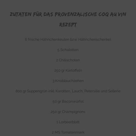
Zutaten für Das provenzalische Coq au Vin
Rezept
6 frische Hähnchenkeulen bzw. Hähnchenschenkel
5 Schalotten
2 Chilischoten
250 gr Kartoffeln
3 Knoblauchzehen
800 gr Suppengrün inkl. Karotten, Lauch, Petersilie und Sellerie
50 gr Baconwürfel
250 gr Champignons
1 Lorbeerblatt
2 MS Tomatenmark