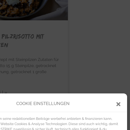
 Pilzrisotto mit
zen
zept mit Steinpilzen Zutaten für
tto 15 g Steinpilze, getrocknet
hung, getrocknet 1 große
U »
COOKIE EINSTELLUNGEN
seine redaktionellen Beiträge werbefrei anbieten & finanzieren kann,
 Website Cookies & Analyse Technologien. Diese sind auch wichtig, damit
TRIKE zuverlässig & sicher läuft, technisch alles funktioniert & du