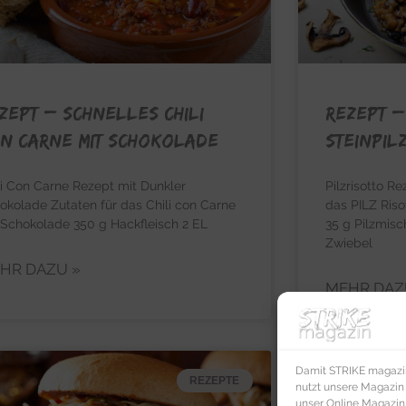
ZEPT – Schnelles Chili
REZEPT –
n Carne mit Schokolade
Steinpil
li Con Carne Rezept mit Dunkler
Pilzrisotto Re
okolade Zutaten für das Chili con Carne
das PILZ Riso
 Schokolade 350 g Hackfleisch 2 EL
35 g Pilzmisc
Zwiebel
HR DAZU »
MEHR DAZ
Damit STRIKE magazin 
REZEPTE
nutzt unsere Magazin
unser Online Magazin S