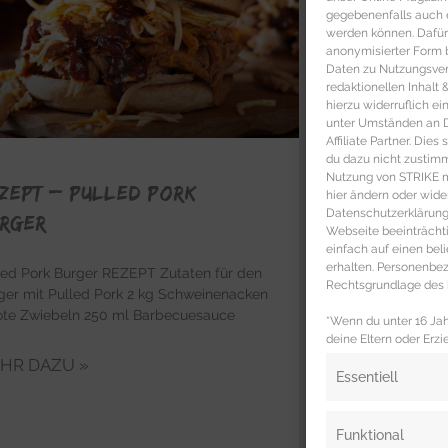
gegebenenfalls auch e
werden können. Dafür
anonymisierter Form 
Daten zu Nutzungsverh
redaktionellen Inhalt
hierzu widerruflich ei
unter Umständen an Dr
Affiliate Partner. Die
du dazu nicht zustim
Nutzung von STRIKE ma
ZEPT – Pulled Pork
hier ändern oder wide
Datenschutzerklärung 
rger
Webseite beeinträcht
einfach auf einen be
erhalten. Personenb
led Pork Burger REZEPT Zutaten für den
Rechtsgrundlage des b
ger mit Pulled Pork 2 kg Schweinenacken
ote Zwiebeln 250 ml Barbecuesauce
*Wenn du unter 16 Jahr
deine Eltern oder Erzi
HR DAZU »
Essentiell
Funktional