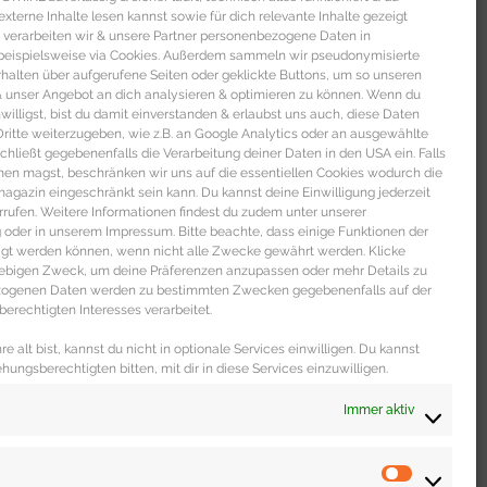
xterne Inhalte lesen kannst sowie für dich relevante Inhalte gezeigt
 verarbeiten wir & unsere Partner personenbezogene Daten in
beispielsweise via Cookies. Außerdem sammeln wir pseudonymisierte
alten über aufgerufene Seiten oder geklickte Buttons, um so unseren
 & unser Angebot an dich analysieren & optimieren zu können. Wenn du
nwilligst, bist du damit einverstanden & erlaubst uns auch, diese Daten
itte weiterzugeben, wie z.B. an Google Analytics oder an ausgewählte
s schließt gegebenenfalls die Verarbeitung deiner Daten in den USA ein. Falls
men magst, beschränken wir uns auf die essentiellen Cookies wodurch die
gazin eingeschränkt sein kann. Du kannst deine Einwilligung jederzeit
rrufen. Weitere Informationen findest du zudem unter unserer
oder in unserem Impressum. Bitte beachte, dass einige Funktionen der
igt werden können, wenn nicht alle Zwecke gewährt werden. Klicke
liebigen Zweck, um deine Präferenzen anzupassen oder mehr Details zu
ezogenen Daten werden zu bestimmten Zwecken gegebenenfalls auf der
erechtigten Interesses verarbeitet.
e alt bist, kannst du nicht in optionale Services einwilligen. Du kannst
ehungsberechtigten bitten, mit dir in diese Services einzuwilligen.
Immer aktiv