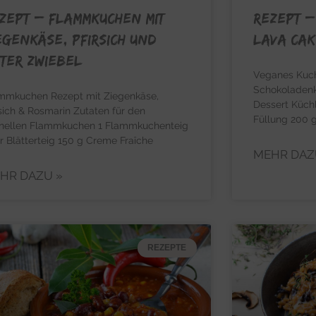
ZEPT – Flammkuchen mit
REZEPT 
egenkäse, Pfirsich und
Lava Cak
ter Zwiebel
Veganes Kuch
Schokoladenk
mmkuchen Rezept mit Ziegenkäse,
Dessert Küchl
rsich & Rosmarin Zutaten für den
Füllung 200 g
nellen Flammkuchen 1 Flammkuchenteig
r Blätterteig 150 g Creme Fraîche
MEHR DAZ
HR DAZU »
REZEPTE