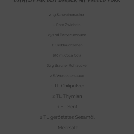
2 kg Schweinenacken
2 Rote Zwiebeln
250 ml Barbecuesauce
2 Knoblauchzehen
150 ml Coca Cola
60 g Brauner Rohrzucker
2 El Worcestersauce
1 TL Chilipulver
2 TL Thymian
1 EL Senf
2 TL geröstetes Sesamöl
Meersalz