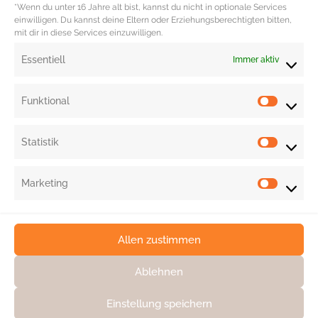
ist perfekt für Soulfood Fans und Fleischliebhaber.
*Wenn du unter 16 Jahre alt bist, kannst du nicht in optionale Services
einwilligen. Du kannst deine Eltern oder Erziehungsberechtigten bitten,
mit dir in diese Services einzuwilligen.
Redaktion: Nina Ilnseher
Essentiell
Immer aktiv
Funktional
Statistik
Marketing
Allen zustimmen
Ablehnen
Einstellung speichern
KONTAKT