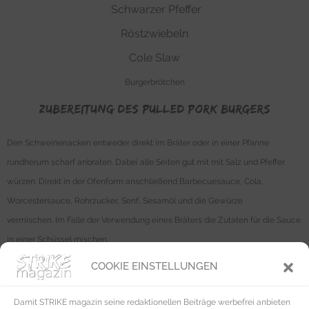
Schwarzer Pfeffer
Röstzwiebeln
Cole Slaw
Burgerbrötchen
Zubereitung des Pulled Pork Burgers
Den Schweinenacken entweder direkt im Bräter oder in einer Pfanne
rundherum scharf anbraten. Dabei alle Seiten gut mit mit Salz und Pfeffer
würzen. Direkt in der Ofenform anschließend Barbecuesauce, Cola,
Worcestersauce, Rohrzucker, Senf, Sesamöl und die Gewürze
vermischen. Im Falle der Verwendung eines Bräters die Zutaten für die Sauce
in einer Schüssel mischen.
Den angebratenen Schweinenacken in die ofenfeste Form legen und die
COOKIE EINSTELLUNGEN
Mischung darüberschütten. Zwiebeln und Knoblauch häuten, grob vierteln
und ebenfalls in die Form geben.
Damit STRIKE magazin seine redaktionellen Beiträge werbefrei anbieten