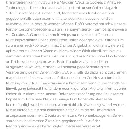
& finanzieren kann, nutzt unsere Magazin Website Cookies & Analyse
Mit geschlossenem Deckel in den vorgeheizten Ofen schieben und bei ca.
Technologien. Diese sind auch wichtig, damit unser Online Magazin
200° Ober- und Unterhitze zwei Stunden schmoren lassen. Danach weitere
STRIKE zuverlässig & sicher läuft, technisch alles funktioniert & du
gegebenenfalls auch externe Inhalte lesen kannst sowie für dich
vier Stunden bei 120° langsam garen und für die letzten 30 Minuten den
relevante Inhalte gezeigt werden können. Dafür verarbeiten wir & unsere
Deckel entfernen. Am Besten stündlich wenden und mit der Sauce
Partner personenbezogene Daten in anonymisierter Form beispielsweise
via Cookies. Außerdem sammeln wir pseudonymisierte Daten zu
übergießen. Das Pulled Pork ist fertig, wenn sich das Fleisch mit zwei Gabeln
Nutzungsverhalten über aufgerufene Seiten oder geklickte Buttons, um
leicht auseinanderziehen lässt.
so unseren redaktionellen Inhalt & unser Angebot an dich analysieren &
optimieren zu können. Wenn du hierzu widerruflich einwilligst, bist du
Anschließend das Fleisch aus dem Ofen nehmen und auf ein Schneidebrett
damit einverstanden & erlaubst uns auch, diese Daten unter Umständen
an Dritte weiterzugeben, wie z.B. an Google Analytics oder an
legen. Mit einer Gabel Streifen von dem Pulled Pork ziehen. Das
ausgewählte Affiliate Partner. Dies schließt gegebenenfalls die
Burgerbrötchen toasten. Danach die geschmorten Zwiebeln zerteilen und
Verarbeitung deiner Daten in den USA ein. Falls du dazu nicht zustimmen
magst, beschränken wir uns auf die essentiellen Cookies wodurch die
auf die Brötchen Unterseite legen. Nach Belieben mit einer Scheibe Käse
Nutzung von STRIKE magazin eingeschränkt sein kann. Du kannst deine
Einwilligung jederzeit hier ändern oder widerrufen. Weitere Informationen
oder ein paar Jalapeños Stückchen toppen. Das Pulled Pork mit seiner Sauce
findest du zudem unter unserer Datenschutzerklärung oder in unserem
großzügig darauf verteilen, den Cole Slaw sowie die Röstzwiebeln oben
Impressum. Bitte beachte, dass einige Funktionen der Webseite
beeinträchtigt werden können, wenn nicht alle Zwecke gewährt werden.
darauf schichten und die obere Burgerhälfte darauf legen. Als Beilage passen
Klicke einfach auf einen beliebigen Zweck, um deine Präferenzen
perfekt Süßkartoffelpommes und in Meersalz gebratene Pimientos de Padron.
anzupassen oder mehr Details zu erhalten. Personenbezogenen Daten
werden zu bestimmten Zwecken gegebenenfalls auf der
Das Rezept ergibt circa 8 Burger. Das Pulled Pork Rezept
Rechtsgrundlage des berechtigten Interesses verarbeitet.