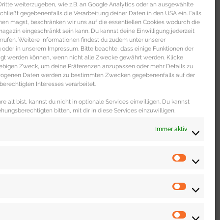
itte weiterzugeben, wie z.B. an Google Analytics oder an ausgewählte
s schließt gegebenenfalls die Verarbeitung deiner Daten in den USA ein. Falls
men magst, beschränken wir uns auf die essentiellen Cookies wodurch die
gazin eingeschränkt sein kann. Du kannst deine Einwilligung jederzeit
 DICH
rrufen. Weitere Informationen findest du zudem unter unserer
oder in unserem Impressum. Bitte beachte, dass einige Funktionen der
igt werden können, wenn nicht alle Zwecke gewährt werden. Klicke
liebigen Zweck, um deine Präferenzen anzupassen oder mehr Details zu
ezogenen Daten werden zu bestimmten Zwecken gegebenenfalls auf der
erechtigten Interesses verarbeitet.
e alt bist, kannst du nicht in optionale Services einwilligen. Du kannst
ehungsberechtigten bitten, mit dir in diese Services einzuwilligen.
Immer aktiv
WOHNEN & LEBEN
Dating Portal „The Inner Circle“ im
unabhängigen Test