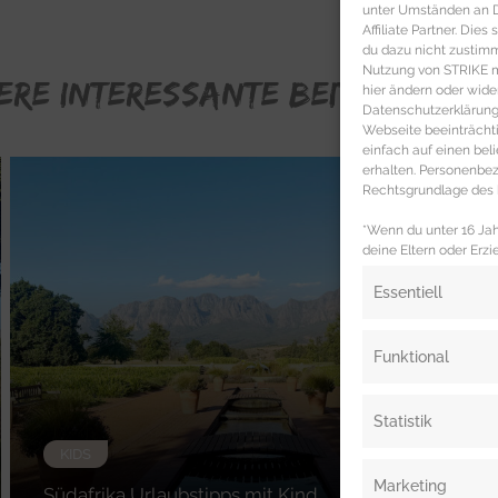
unter Umständen an Dr
Affiliate Partner. Die
du dazu nicht zustim
Nutzung von STRIKE ma
ERE INTERESSANTE BEITRÄGE FÜR
hier ändern oder wide
Datenschutzerklärung 
Webseite beeinträcht
einfach auf einen be
erhalten. Personenb
Rechtsgrundlage des b
*Wenn du unter 16 Jahr
deine Eltern oder Erzi
Essentiell
Funktional
Statistik
KIDS
Marketing
Südafrika Urlaubstipps mit Kind