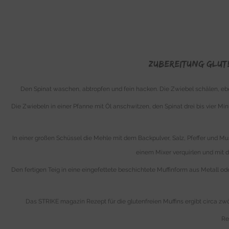
Zubereitung glute
Den Spinat waschen, abtropfen und fein hacken. Die Zwiebel schälen, ebe
Die Zwiebeln in einer Pfanne mit Öl anschwitzen, den Spinat drei bis vier M
In einer großen Schüssel die Mehle mit dem Backpulver, Salz, Pfeffer und M
einem Mixer verquirlen und mit 
Den fertigen Teig in eine eingefettete beschichtete Muffinform aus Metall 
Das STRIKE magazin Rezept für die glutenfreien Muffins ergibt circa zwö
Re