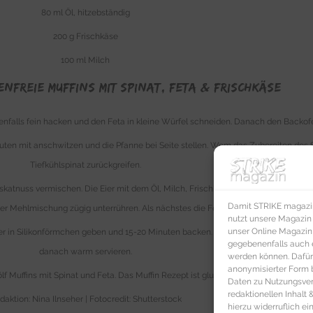
80 ml Öl, hitzebständig
200 g Frischkäse
100 ml Milch
nfreie Muffins mit Spinat, Feta & Frischkäse
nfalls fein hacken und den Feta in kleine Würfel schneiden. Danach den Backofen
inuten mit anschwitzen und die Pfanne bei Seite stellen. Wem das Zubereiten des 
Tiefkühlspinat zurückgreifen.
uskatnuss vermischen. Die Eier mit dem Öl, Milch, Frischkäse und dem Spinat-Zwi
Damit STRIKE magazin 
der Mehlmischung zügig unterrühren. Als nächstes die Fetawürfel unterheben.
nutzt unsere Magazin
unser Online Magazin S
oder in Silikonförmchen geben und 15-20 Minuten backen. Anschließend auf dem Bl
gegebenenfalls auch e
danach warm servieren.
werden können. Dafür
anonymisierter Form 
lf Muffins mit Spinat und Feta. Das Muffin Rezept ist glutenfrei, vegetarisch und
Daten zu Nutzungsverh
redaktionellen Inhalt
daktion: Nina Ilnseher | Fotocredit: Shutterstock
hierzu widerruflich ei