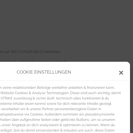
 auf 180°C (Umluft 160°C) vorheizen.
Spinates zu aufwendig ist, kann auch auf
COOKIE EINSTELLUNGEN
ebelmix in einer separaten Schüssel mit
seine redaktionellen Beiträge werbefrei anbieten & finanzieren kann,
 Website Cookies & Analyse Technologien. Diese sind auch wichtig, damit
TRIKE zuverlässig & sicher läuft, technisch alles funktioniert & du
ech circa fünf Minuten ruhen lassen und
xterne Inhalte lesen kannst sowie für dich relevante Inhalte gezeigt
 verarbeiten wir & unsere Partner personenbezogene Daten in
beispielsweise via Cookies. Außerdem sammeln wir pseudonymisierte
 passend für die Low Carb Ernährung.
alten über aufgerufene Seiten oder geklickte Buttons, um so unseren
 & unser Angebot an dich analysieren & optimieren zu können. Wenn du
nwilligst, bist du damit einverstanden & erlaubst uns auch, diese Daten