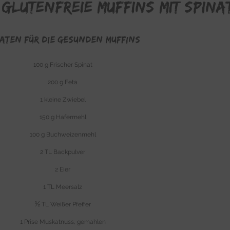
 glutenfreie Muffins mit Spina
aten für die gesunden Muffins
100 g Frischer Spinat
200 g Feta
1 kleine Zwiebel
150 g Hafermehl
100 g Buchweizenmehl
2 TL Backpulver
2 Eier
1 TL Meersalz
½
TL Weißer Pfeffer
1 Prise Muskatnuss, gemahlen