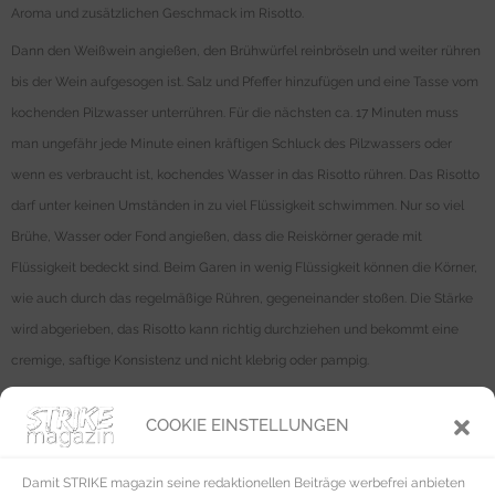
Aroma und zusätzlichen Geschmack im Risotto.
Dann den Weißwein angießen, den Brühwürfel reinbröseln und weiter rühren
bis der Wein aufgesogen ist. Salz und Pfeffer hinzufügen und eine Tasse vom
kochenden Pilzwasser unterrühren. Für die nächsten ca. 17 Minuten muss
man ungefähr jede Minute einen kräftigen Schluck des Pilzwassers oder
wenn es verbraucht ist, kochendes Wasser in das Risotto rühren. Das Risotto
darf unter keinen Umständen in zu viel Flüssigkeit schwimmen. Nur so viel
Brühe, Wasser oder Fond angießen, dass die Reiskörner gerade mit
Flüssigkeit bedeckt sind. Beim Garen in wenig Flüssigkeit können die Körner,
wie auch durch das regelmäßige Rühren, gegeneinander stoßen. Die Stärke
wird abgerieben, das Risotto kann richtig durchziehen und bekommt eine
cremige, saftige Konsistenz und nicht klebrig oder pampig.
Bitte auch nicht wie verrückt das Risotto rühren, sonst wird zu viel Luft
COOKIE EINSTELLUNGEN
untergemischt, wodurch es runterkühlt und klebrig werden kann. Nicht
übertreiben mit dem Rühren. Gar nicht nicht rühren ist allerdings auch keine
Damit STRIKE magazin seine redaktionellen Beiträge werbefrei anbieten
Option, denn dann wird der Reis wohl anbrennen und pappig. Einfach leicht