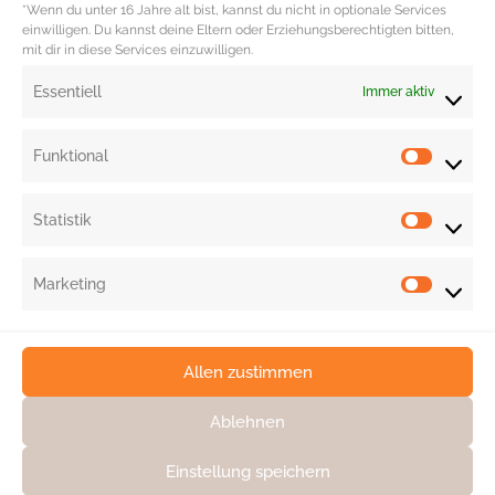
*Wenn du unter 16 Jahre alt bist, kannst du nicht in optionale Services
vegetarisch und perfekt für die saisonale Herbstküche.
einwilligen. Du kannst deine Eltern oder Erziehungsberechtigten bitten,
mit dir in diese Services einzuwilligen.
Redaktion: Nina Ilnseher | Fotocredit: Shutterstock
Essentiell
Immer aktiv
Funktional
Statistik
Marketing
Allen zustimmen
Ablehnen
Einstellung speichern
KONTAKT