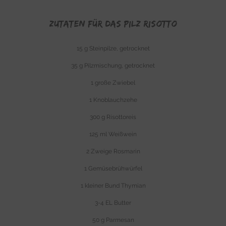
Zutaten für das PILZ Risotto
15 g Steinpilze, getrocknet
35 g Pilzmischung, getrocknet
1 große Zwiebel
1 Knoblauchzehe
300 g Risottoreis
125 ml Weißwein
2 Zweige Rosmarin
1 Gemüsebrühwürfel
1 kleiner Bund Thymian
3-4 EL Butter
50 g Parmesan