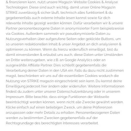
& finanzieren kann, nutzt unsere Magazin Website Cookies & Analyse
den Reis in Bewegung halten.
Technologien. Diese sind auch wichtig, damit unser Online Magazin
STRIKE zuverlässig & sicher läuft, technisch alles funktioniert & du
Von ein bis zwei Thymianzweigen die Blätter entfernen und mit in das Risotto
gegebenenfalls auch externe Inhalte lesen kannst sowie für dich
relevante Inhalte gezeigt werden können. Dafür verarbeiten wir & unsere
rühren
, sowie ein wenig geriebene Muskatnuss hinzufügen
.
Partner personenbezogene Daten in anonymisierter Form beispielsweise
via Cookies. Außerdem sammeln wir pseudonymisierte Daten zu
Das Risotto sollte mittlerweile dickflüssig und cremig sein. Vom Parmesan für
Nutzungsverhalten über aufgerufene Seiten oder geklickte Buttons, um
die Deko einige große Hobel abhobeln oder schneiden und bei Seite legen
so unseren redaktionellen Inhalt & unser Angebot an dich analysieren &
optimieren zu können. Wenn du hierzu widerruflich einwilligst, bist du
zum später Drüberstreuen. Nun noch die Butter hinzufügen, den Großteil des
damit einverstanden & erlaubst uns auch, diese Daten unter Umständen
Parmesans fein drüber reiben, den Saft einer kleinen halben Zitrone
an Dritte weiterzugeben, wie z.B. an Google Analytics oder an
ausgewählte Affiliate Partner. Dies schließt gegebenenfalls die
dazugeben und noch mal alles verrühren. Zum Schluss noch mal mit Salz
Verarbeitung deiner Daten in den USA ein. Falls du dazu nicht zustimmen
magst, beschränken wir uns auf die essentiellen Cookies wodurch die
und Pfeffer abschmecken. Bei Bedarf noch etwas mehr heißes Wasser
Nutzung von STRIKE magazin eingeschränkt sein kann. Du kannst deine
einrühren. Das Risotto auf Teller verteilen, die großen Parmesanhobel und
Einwilligung jederzeit hier ändern oder widerrufen. Weitere Informationen
findest du zudem unter unserer Datenschutzerklärung oder in unserem
den restlichen Thymian über das Risotto streuen.
Impressum. Bitte beachte, dass einige Funktionen der Webseite
beeinträchtigt werden können, wenn nicht alle Zwecke gewährt werden.
Kleiner Risotto Tipp: Wer Trüffel liebt, kann dem Risotto auch etwas
Klicke einfach auf einen beliebigen Zweck, um deine Präferenzen
Trüffelbutter oder Trüffelöl hinzufügen. Ein bisschen Rucolasalat passt
anzupassen oder mehr Details zu erhalten. Personenbezogenen Daten
werden zu bestimmten Zwecken gegebenenfalls auf der
ebenfalls gut dazu.
Rechtsgrundlage des berechtigten Interesses verarbeitet.
Das Rezept ergibt circa vier Portionen Risotto. Das Risottorezept ist