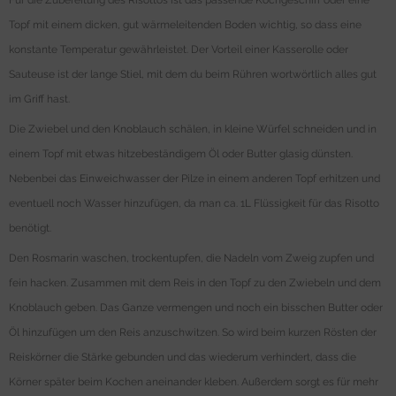
Für die Zubereitung des Risottos ist das passende Kochgeschirr oder eine
Topf mit einem dicken, gut wärmeleitenden Boden wichtig, so dass eine
konstante Temperatur gewährleistet. Der Vorteil einer Kasserolle oder
Sauteuse ist der lange Stiel, mit dem du beim Rühren wortwörtlich alles gut
im Griff hast.
Die Zwiebel und den Knoblauch schälen, in kleine Würfel schneiden und in
einem Topf mit etwas hitzebeständigem Öl oder Butter glasig dünsten.
Nebenbei das Einweichwasser der Pilze in einem anderen Topf erhitzen und
eventuell noch Wasser hinzufügen, da man ca. 1L Flüssigkeit für das Risotto
benötigt.
Den Rosmarin waschen, trockentupfen, die Nadeln vom Zweig zupfen und
fein hacken. Zusammen mit dem Reis in den Topf zu den Zwiebeln und dem
Knoblauch geben. Das Ganze vermengen und noch ein bisschen Butter oder
Öl hinzufügen um den Reis anzuschwitzen. So wird beim kurzen Rösten der
Reiskörner die Stärke gebunden und das wiederum verhindert, dass die
Körner später beim Kochen aneinander kleben. Außerdem sorgt es für mehr