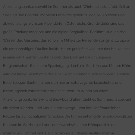
Anziehungspunkte sowohl im Sommer als auch Winter sind Saalfeld, Zell am
See und Bad Gastein. Vor allem Letzteres gehört zu den beliebtesten und
abwechslungsreichsten Alpendörfern Österreichs. Gründe dafür sind das
große Erholungsangebot und die alpine Bergkulisse. Berühmt ist auch das
Wasser Bad Gasteins, das schon im Mittelalter Reisende aus ganz Europa an
die carbonhaltigen Quellen lockte. Heute genießen Urlauber das Heilwasser
in einer der Thermen Gasteins oder den Blick auf die umliegende
Berglandschaft. Bei einem Spaziergang durch die Stadt in 1.000 Metern Höhe
wird die lange Geschichte des einst verschlafenen Kurortes wieder lebendig.
Belle Epoque-Bauten reihen sich hier an extravagante Luxushotels und
kleine, typisch österreichische Gaststuben. Im Winter vor allem
Anziehungspunkt für Ski- und Snowboardfahrer, zieht es Sommerurlauber auf
die vielen Wander- und Mountainbikewege – von familienfreundlichen
Routen bis zu hochalpinen Strecken. Die führen entlang der eindrucksvollsten
Kulissen im Salzburger Land, deren wortwörtlicher Höhepunkt in den
azurblauen Himmel ragt: Der Hochkönig ist ideales Ausflugsziel für