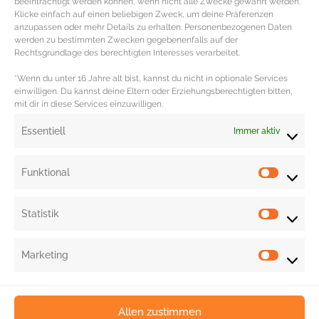
beeinträchtigt werden können, wenn nicht alle Zwecke gewährt werden.
Weissen Rössl am Wolfgangsee | **** | Markt 74 | Sankt Wolfgang |
Klicke einfach auf einen beliebigen Zweck, um deine Präferenzen
anzupassen oder mehr Details zu erhalten. Personenbezogenen Daten
mehr Infos über das Romantik Hotel Im Weissen Rössl gibt es hier
.
werden zu bestimmten Zwecken gegebenenfalls auf der
Rechtsgrundlage des berechtigten Interesses verarbeitet.
Redaktion: Katja Reichgardt | Fotocredits: SalzburgerLand Tourismus (Bild 1:
Altstadt Salzburg
Bild 3: Jakobsweg von Au nach Lofer
Bergsee, Bild 2:
,
,
*Wenn du unter 16 Jahre alt bist, kannst du nicht in optionale Services
einwilligen. Du kannst deine Eltern oder Erziehungsberechtigten bitten,
Bild 4: Mountainbiketour Kaprun, Bild 5: Saalach)
mit dir in diese Services einzuwilligen.
Essentiell
Immer aktiv
Funktional
Statistik
Marketing
Allen zustimmen