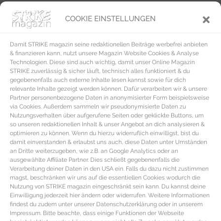
Das traditionsreiche Hotel Strobler Hof verwöhnt den Gast mit modernem
COOKIE EINSTELLUNGEN
Interior im rustikalen Look sowie kulinarischen Delikatessen der Alpen-Adria-
Küche und ist der ideale Ausgangspunkt für abwechslungsreiche
Damit STRIKE magazin seine redaktionellen Beiträge werbefrei anbieten
Freizeitaktivitäten. Zudem bietet das Hotel Erholung pur mit seiner
& finanzieren kann, nutzt unsere Magazin Website Cookies & Analyse
Saunawelt, Außenpool und Wellbeing Anwendungen plus hoteleigenem
Technologien. Diese sind auch wichtig, damit unser Online Magazin
STRIKE zuverlässig & sicher läuft, technisch alles funktioniert & du
Badesteg am Wolfgangsee. Der Stroblerhof ist zentral in der Altstadt von
gegebenenfalls auch externe Inhalte lesen kannst sowie für dich
Strobel und in fußläufiger Entfernung zum idyllischen Wolfgangsee gelegen.
relevante Inhalte gezeigt werden können. Dafür verarbeiten wir & unsere
Partner personenbezogene Daten in anonymisierter Form beispielsweise
Hotel Strobler Hof | **** | Ischlerstraße 16 | Strobl |
via Cookies. Außerdem sammeln wir pseudonymisierte Daten zu
zusätzliche Infos zum Strobler Hof gibt es hier.
Nutzungsverhalten über aufgerufene Seiten oder geklickte Buttons, um
so unseren redaktionellen Inhalt & unser Angebot an dich analysieren &
Das legendäre Romantik Hotel Im Weissen Rössl ist mit seiner über
optimieren zu können. Wenn du hierzu widerruflich einwilligst, bist du
damit einverstanden & erlaubst uns auch, diese Daten unter Umständen
500jährigen Geschichte eine Institution im Salzkammergut. Pittoresk gelegen
an Dritte weiterzugeben, wie z.B. an Google Analytics oder an
direkt am Wolfgangsee mit der Bergkulisse im Hintergrund lädt das Weisse
ausgewählte Affiliate Partner. Dies schließt gegebenenfalls die
Verarbeitung deiner Daten in den USA ein. Falls du dazu nicht zustimmen
Rössl zu erholsamen Urlaubstagen ein und ist der ideale Ausgangsort für
magst, beschränken wir uns auf die essentiellen Cookies wodurch die
Nutzung von STRIKE magazin eingeschränkt sein kann. Du kannst deine
erlebnisreiche Ausflugsziele. Zudem verwöhnen zwei Restaurants mit
Einwilligung jederzeit hier ändern oder widerrufen. Weitere Informationen
österreichischen Schmankerl den Gaumen und die über 1500qm große
findest du zudem unter unserer Datenschutzerklärung oder in unserem
Impressum. Bitte beachte, dass einige Funktionen der Webseite
Saunalandschaft inklusive Pool sorgt für die perfekte Entspannung. Hotel Im