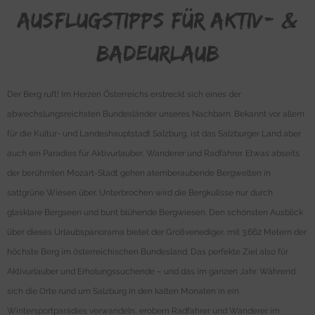
Ausflugstipps für Aktiv- &
Badeurlaub
Der Berg ruft! Im Herzen Österreichs erstreckt sich eines der
abwechslungsreichsten Bundesländer unseres Nachbarn. Bekannt vor allem
für die Kultur- und Landeshauptstadt Salzburg, ist das Salzburger Land aber
auch ein Paradies für Aktivurlauber, Wanderer und Radfahrer. Etwas abseits
der berühmten Mozart-Stadt gehen atemberaubende Bergwelten in
sattgrüne Wiesen über. Unterbrochen wird die Bergkulisse nur durch
glasklare Bergseen und bunt blühende Bergwiesen. Den schönsten Ausblick
über dieses Urlaubspanorama bietet der Großvenediger, mit 3.662 Metern der
höchste Berg im österreichischen Bundesland. Das perfekte Ziel also für
Aktivurlauber und Erholungssuchende – und das im ganzen Jahr. Während
sich die Orte rund um Salzburg in den kalten Monaten in ein
Wintersportparadies verwandeln, erobern Radfahrer und Wanderer im