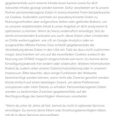
gegebenenfalls auch externe Inhalte lesen kannst sowie für dich
jedes Gästehaus einen angrenzenden Hot Tub und ein gesundes
relevante Inhalte gezeigt werden können. Dafür verarbeiten wir & unsere
Partner personenbezogene Daten in anonymisierter Form beispielsweise
umfängliches Frühstück ist wie der Name es schon sagt mit inklusive.
via Cookies. Außerdem sammeln wir pseudonymisierte Daten zu
Volcano Rainforest Retreat | ** | 11-3832 Twelfth St. | Volcano | Hawaii |
Nutzungsverhalten über aufgerufene Seiten oder geklickte Buttons, um
so unseren redaktionellen Inhalt & unser Angebot an dich analysieren &
zusätzliche Infos zu dem Boutique Hotel Volcano Rainforest Retreat gibt es
optimieren zu können. Wenn du hierzu widerruflich einwilligst, bist du
hier.
damit einverstanden & erlaubst uns auch, diese Daten unter Umständen
an Dritte weiterzugeben, wie z.B. an Google Analytics oder an
Wer Urlaub fern großer Resorts sucht und eine familiäre Atmosphäre sowie
ausgewählte Affiliate Partner. Dies schließt gegebenenfalls die
Verarbeitung deiner Daten in den USA ein. Falls du dazu nicht zustimmen
direkt am Meer sein möchte, für den ist das Kona Tiki Hotel der richtige Ort.
magst, beschränken wir uns auf die essentiellen Cookies wodurch die
Das ebenfalls auf Big Island gelegene Hotel bietet all seinen Gästen einen
Nutzung von STRIKE magazin eingeschränkt sein kann. Du kannst deine
Einwilligung jederzeit hier ändern oder widerrufen. Weitere Informationen
Balkon mit Pazifikblick bei dem man den Surfern zugucken kann, Continental
findest du zudem unter unserer Datenschutzerklärung oder in unserem
Breakfast und kostenlose Parkplätze. In die nächste Stadt Kona sind es
Impressum. Bitte beachte, dass einige Funktionen der Webseite
beeinträchtigt werden können, wenn nicht alle Zwecke gewährt werden.
ungefähr 20 Minuten zu Fuß. Kona Tiki Hotel | ** | 75-5968 Ali’i Drive | Kailua-
Klicke einfach auf einen beliebigen Zweck, um deine Präferenzen
anzupassen oder mehr Details zu erhalten. Personenbezogenen Daten
Kona | Hawaii |
zusätzliche Infos zu dem Kona Tiki Hotel findest du hier.
werden zu bestimmten Zwecken gegebenenfalls auf der
Redaktion: Katja Reichgardt | Fotocredits: shutterstock
Rechtsgrundlage des berechtigten Interesses verarbeitet.
Reiseangebote für Hawaii & Urlaub auf Hawaii
*Wenn du unter 16 Jahre alt bist, kannst du nicht in optionale Services
einwilligen. Du kannst deine Eltern oder Erziehungsberechtigten bitten,
online buchen
mit dir in diese Services einzuwilligen.