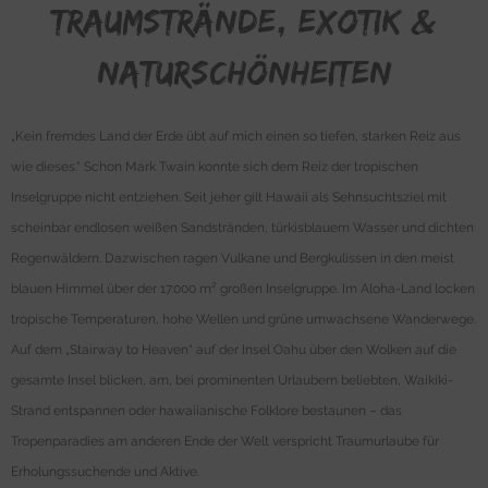
Traumstrände, Exotik &
Naturschönheiten
„Kein fremdes Land der Erde übt auf mich einen so tiefen, starken Reiz aus
wie dieses.“ Schon Mark Twain konnte sich dem Reiz der tropischen
Inselgruppe nicht entziehen. Seit jeher gilt Hawaii als Sehnsuchtsziel mit
scheinbar endlosen weißen Sandstränden, türkisblauem Wasser und dichten
Regenwäldern. Dazwischen ragen Vulkane und Bergkulissen in den meist
blauen Himmel über der 17.000 m² großen Inselgruppe. Im Aloha-Land locken
tropische Temperaturen, hohe Wellen und grüne umwachsene Wanderwege.
Auf dem „Stairway to Heaven“ auf der Insel Oahu über den Wolken auf die
gesamte Insel blicken, am, bei prominenten Urlaubern beliebten, Waikiki-
Strand entspannen oder hawaiianische Folklore bestaunen – das
Tropenparadies am anderen Ende der Welt verspricht Traumurlaube für
Erholungssuchende und Aktive.