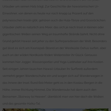
Urlauber um seinen Hals trägt. Zur Geschichte der hawaiianischen Ur-
Einwohner, von denen es heute nur noch knapp 14 Prozent auf den
polynesischen Inseln gibt, gehören auch die Hula-Tänze und Grasröckchen.
Urlauber zieht es natürlich ans Meer, das sich je nach Insel in kleinen oder
gigantischen Wellen seinen Weg an traumhafte Strände bahnt. Nicht ohne
Grund gehört Hawaii seit jeher zu den Surferparadiesen der Welt. Besonders
gut lässt es sich am Kaanapali-Strand an der Westküste Oahus surfen, aber
auch an der wilden Nordküste finden Wellenreiter ihr Glück. Genauso
kommen hier Jogger, Wassersportler und Yoga-Liebhaber auf ihre Kosten.
Seit einigen Jahren tauschen Hawaii-Urlauber ihr Surfbrett außerdem
vermehrt gegen Wanderschuhe ein und wagen sich auf Wanderwegen in
das Innere der Insel. Rund 600 Meter geht es in den Koolau-Bergen in die
Höhe, immer Richtung Himmel. Die Wanderroute hat dann auch den
Beinamen „Stairway to Heaven“, überblickt man von hier doch die Wolken
und das gesamte Haiku-Tal.