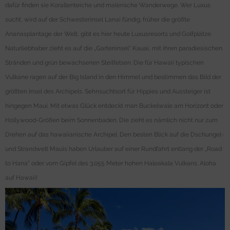
dafür finden sie Korallenteiche und malerische Wanderwege. Wer Luxus
sucht, wird auf der Schwesterinsel Lanai fündig: früher die größte
Ananasplantage der Welt, gibt es hier heute Luxusresorts und Golfplätze.
Naturliebhaber zieht es auf die „Garteninsel“ Kauai, mit ihren paradiesischen
Stränden und grün bewachsenen Steilfelsen. Die für Hawaii typischen
Vulkane ragen auf der Big Island in den Himmel und bestimmen das Bild der
größten Insel des Archipels. Sehnsuchtsort für Hippies und Aussteiger ist
hingegen Maui. Mit etwas Glück entdeckt man Buckelwale am Horizont oder
Hollywood-Größen beim Sonnenbaden. Die zieht es nämlich nicht nur zum
Drehen auf das hawaiianische Archipel. Den besten Blick auf die Dschungel-
und Strandwelt Mauis haben Urlauber auf einer Rundfahrt entlang der „Road
to Hana“ oder vom Gipfel des 3.055 Meter hohen Haleakala Vulkans. Aloha
auf Hawaii!