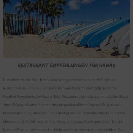
Restaurant Empfehlungen für Hawaii
Der renommierte Star-Koch Alan Wong kredenzt in seinem Flagship-
Restaurant in Honolulu, wo seine Karriere begann, seit 1995 moderne
kreative hawaiianische Küche. Das Restaurant befindet sich im dritten Stock
eines Bürogebäudes in einer eher unspektakulären Gegend. Es gibt zwar
keinen Meerblick, aber der Fokus liegt ja auf der fantastischen Küche. Das
Interieur und die Atmosphäre ist elegant, klassisch und gemütlich. Da die
Küche offen ist, kann man die Köche dafür bei der Arbeit beobachten. Der