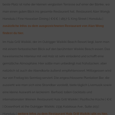
beste Platz ist nahe der kleinen verglasten Terrasse auf einer der Bänke, wo
man einen guten Blick ins gesamte Restaurant hat.. Restaurant Alan Wong’s
Honolulu | Fine Hawaiian Dining | €€€ | 1857 S. King Street | Honolulu |
zusätzliche Infos zu dem ausgezeichneten Restaurant von Alan Wong
findest du hier.
Im Hula Grill Waikiki, der im Outrigger Waikiki Beach Resort liegt, kann man
mit einem fantastischen Blick auf den berühmten Waikiki Beach essen. Das
hawaiianische Interieur mit viel Holz ist sehr einladend und schafft eine
gemütliche Atmosphäre. Hier sollte man unbedingt mal frühstücken, aber
natürlich ist auch die Abendkarte äußerst empfehlenswert. Mittagessen wird
nur von Freitag bis Sonntag serviert. Die angeschlossene Plantation Bar, die
aussieht wie man sich eine Strandbar vorstellt, biete täglich Livemusik sowie
eine kleine Auswahl an leckerem Barfood, tollen Cocktails und
internationalen Weinen. Restaurant Hula Grill Waikiki | Pazifische Küche | €€
| Oceanfront at the Outrigger Waikiki, 2335 Kalakaua Ave., Suite 203 |
Honolulu |
weitere Infos zu dem Restaurant Hula Grill Waikiki gibt es hier.