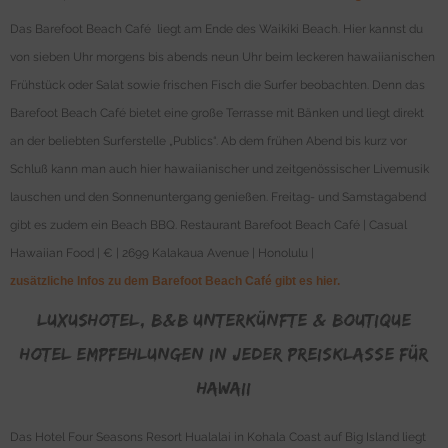
Das Barefoot Beach Café liegt am Ende des Waikiki Beach. Hier kannst du
von sieben Uhr morgens bis abends neun Uhr beim leckeren hawaiianischen
Frühstück oder Salat sowie frischen Fisch die Surfer beobachten. Denn das
Barefoot Beach Café bietet eine große Terrasse mit Bänken und liegt direkt
an der beliebten Surferstelle „Publics“. Ab dem frühen Abend bis kurz vor
Schluß kann man auch hier hawaiianischer und zeitgenössischer Livemusik
lauschen und den Sonnenuntergang genießen. Freitag- und Samstagabend
gibt es zudem ein Beach BBQ. Restaurant Barefoot Beach Café | Casual
Hawaiian Food | € | 2699 Kalakaua Avenue | Honolulu |
zusätzliche Infos zu dem Barefoot Beach Café gibt es hier.
Luxushotel, B&B Unterkünfte & Boutique
Hotel Empfehlungen in jeder Preisklasse für
Hawaii
Das Hotel Four Seasons Resort Hualalai in Kohala Coast auf Big Island liegt