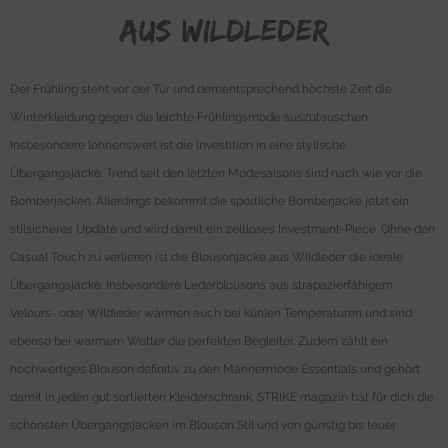
aus Wildleder
Der Frühling steht vor der Tür und dementsprechend höchste Zeit die
Winterkleidung gegen die leichte Frühlingsmode auszutauschen.
Insbesondere lohnenswert ist die Investition in eine stylische
Übergangsjacke. Trend seit den letzten Modesaisons sind nach wie vor die
Bomberjacken. Allerdings bekommt die sportliche Bomberjacke jetzt ein
stilsicheres Update und wird damit ein zeitloses Investment-Piece. Ohne den
Casual Touch zu verlieren ist die Blousonjacke aus Wildleder die ideale
Übergangsjacke. Insbesondere Lederblousons aus strapazierfähigem
Velours- oder Wildleder wärmen auch bei kühlen Temperaturen und sind
ebenso bei warmem Wetter die perfekten Begleiter. Zudem zählt ein
hochwertiges Blouson definitiv zu den Männermode Essentials und gehört
damit in jeden gut sortierten Kleiderschrank. STRIKE magazin hat für dich die
schönsten Übergangsjacken im Blouson Stil und von günstig bis teuer