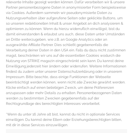
klassischem Schnitt mit geripptem Stehkragen sowie Rippstrickdetails an
relevante Inhalte gezeigt werden können. Dafür verarbeiten wir & unsere
Partner personenbezogene Daten in anonymisierter Form beispielsweise
Saum und Ärmelbündchen plus schräg eingesetzte Reißverschlusstaschen
via Cookies. Außerdem sammeln wir pseudonymisierte Daten zu
und ein Zwei-Wege Zipper. (über Lodenfrey | Lammleder | 3.450 €)
Nutzungsverhalten über aufgerufene Seiten oder geklickte Buttons, um
so unseren redaktionellen Inhalt & unser Angebot an dich analysieren &
Hellgraues, casual geschnittenes
Blouson von Massimo Dutti
mit
optimieren zu können. Wenn du hierzu widerruflich einwilligst, bist du
damit einverstanden & erlaubst uns auch, diese Daten unter Umständen
abnehmbarer Kapuze inklusive Tunnelzug, durchgehendem Reißverschluss,
an Dritte weiterzugeben, wie z.B. an Google Analytics oder an
Känguruhtaschen und Rippstrickbündchen an Saum und Ärmel. (über
ausgewählte Affiliate Partner. Dies schließt gegebenenfalls die
Verarbeitung deiner Daten in den USA ein. Falls du dazu nicht zustimmen
Massimo Dutti | Wildleder | 249 €)
magst, beschränken wir uns auf die essentiellen Cookies wodurch die
Walnußbraune
Bomberjacke von Hackett
aus Wildleder mit gerippten
Nutzung von STRIKE magazin eingeschränkt sein kann. Du kannst deine
Einwilligung jederzeit hier ändern oder widerrufen. Weitere Informationen
Strickdetails an Kragen, Saum und Ärmelbündchen, schräg eingesetzten
findest du zudem unter unserer Datenschutzerklärung oder in unserem
Leistentaschen und einem verdeckten Zwei-Wege Reißverschluss. (über Mr
Impressum. Bitte beachte, dass einige Funktionen der Webseite
beeinträchtigt werden können, wenn nicht alle Zwecke gewährt werden.
Porter | Ziegenleder | 850 €).
Klicke einfach auf einen beliebigen Zweck, um deine Präferenzen
Navyblaues, gefüttertes
Blouson von Gucci
aus Wildleder, klassisch
anzupassen oder mehr Details zu erhalten. Personenbezogenen Daten
werden zu bestimmten Zwecken gegebenenfalls auf der
geschnitten, mit Stehkragen inklusive Riegeldetail, aufgesetzten
Rechtsgrundlage des berechtigten Interesses verarbeitet.
Klappentaschen mit Knopfverschluss. (über Mr Porter | Ziegenleder | 2.600 €).
*Wenn du unter 16 Jahre alt bist, kannst du nicht in optionale Services
Redaktion: Nina Ilnseher | Fotocredits: Lodenfrey, Massimo Dutti, Mr Porter,
einwilligen. Du kannst deine Eltern oder Erziehungsberechtigten bitten,
mit dir in diese Services einzuwilligen.
PR | Cover: Massimo Dutti PR