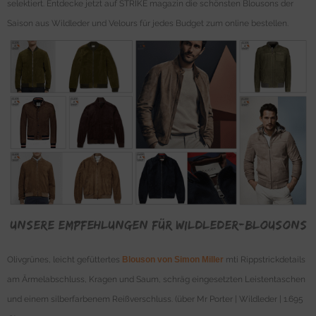
selektiert. Entdecke jetzt auf STRIKE magazin die schönsten Blousons der
Saison aus Wildleder und Velours für jedes Budget zum online bestellen.
Unsere Empfehlungen für Wildleder-Blousons
Olivgrünes, leicht gefüttertes
Blouson von Simon Miller
mti Rippstrickdetails
am Ärmelabschluss, Kragen und Saum, schräg eingesetzten Leistentaschen
und einem silberfarbenem Reißverschluss. (über Mr Porter | Wildleder | 1.695