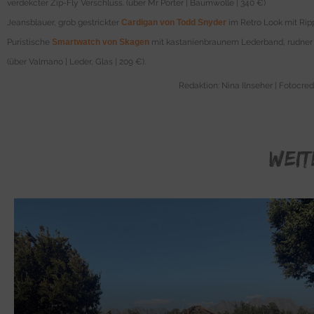
verdekcter Zip-Fly Verschluss. (über Mr Porter | Baumwolle | 340 €)
Jeansblauer, grob gestrickter
Cardigan von Todd Snyder
im Retro Look mit Ripp
Puristische
Smartwatch von Skagen
mit kastanienbraunem Lederband, rudner Lü
(über Valmano | Leder, Glas | 209 €).
Redaktion: Nina Ilnseher | Fotocre
WEIT