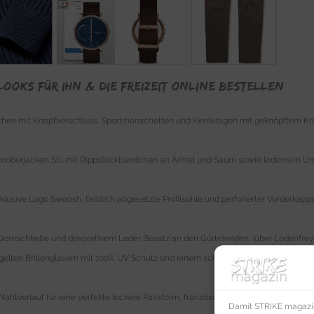
ooks für Ihn & die Freizeit online bestellen
chen mit Knopfverschluss, Sportmanschetten und Kentkragen mit geknöpftem Krag
omberjacken Stil mit Rippstrickbündchen an Ärmel und Saum sowie ledernem U
lusive Logo Swoosh, farblich abgesetzte Profilsohle und perforierter Vorderkapp
 Dornschließe und dekorativem Leder Besatz an den Gürtelenden. (über Lodenfrey 
egelten Brillengläsern mit 100% UV Schutz und einem schmalen braun gemustert
ahtverlauf für eine perfekte lockere Passform, französischen Taschen, Münztas
Damit STRIKE magazin 