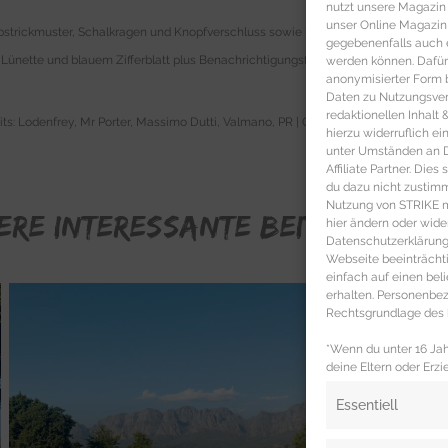
nutzt unsere Magazin
unser Online Magazin S
strickmuster, Schalkragen und Knopfverschluss sowie praktischen aufgesetzten T
gegebenenfalls auch e
nette und blauem Zifferblatt plus Benachrichtigungsfunktionen sowie Office Funk
werden können. Dafür
anonymisierter Form 
Daten zu Nutzungsverh
redaktionellen Inhalt
dits: Lodenfrey, Mr Porter, Massimo Dutti, Valmano, PR | Cover: Massimo Dutti PR
hierzu widerruflich ei
unter Umständen an Dr
Affiliate Partner. Die
du dazu nicht zustim
Nutzung von STRIKE ma
ERE INTERESSANTE BEITRÄGE FÜR
hier ändern oder wide
Datenschutzerklärung 
Webseite beeinträcht
einfach auf einen be
erhalten. Personenb
Rechtsgrundlage des b
*Wenn du unter 16 Jahr
deine Eltern oder Erzi
Essentiell