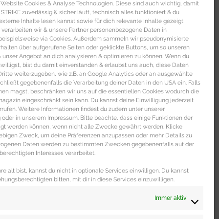
 Website Cookies & Analyse Technologien. Diese sind auch wichtig, damit
TRIKE zuverlässig & sicher läuft, technisch alles funktioniert & du
aschen. (über Mr Porter | Leinen | 255 €)
xterne Inhalte lesen kannst sowie für dich relevante Inhalte gezeigt
tionen, Aktivitäts- und Schlaftracker.
 verarbeiten wir & unsere Partner personenbezogene Daten in
beispielsweise via Cookies. Außerdem sammeln wir pseudonymisierte
alten über aufgerufene Seiten oder geklickte Buttons, um so unseren
 & unser Angebot an dich analysieren & optimieren zu können. Wenn du
nwilligst, bist du damit einverstanden & erlaubst uns auch, diese Daten
itte weiterzugeben, wie z.B. an Google Analytics oder an ausgewählte
s schließt gegebenenfalls die Verarbeitung deiner Daten in den USA ein. Falls
men magst, beschränken wir uns auf die essentiellen Cookies wodurch die
gazin eingeschränkt sein kann. Du kannst deine Einwilligung jederzeit
 DICH
rrufen. Weitere Informationen findest du zudem unter unserer
oder in unserem Impressum. Bitte beachte, dass einige Funktionen der
igt werden können, wenn nicht alle Zwecke gewährt werden. Klicke
liebigen Zweck, um deine Präferenzen anzupassen oder mehr Details zu
ezogenen Daten werden zu bestimmten Zwecken gegebenenfalls auf der
erechtigten Interesses verarbeitet.
e alt bist, kannst du nicht in optionale Services einwilligen. Du kannst
ehungsberechtigten bitten, mit dir in diese Services einzuwilligen.
Immer aktiv