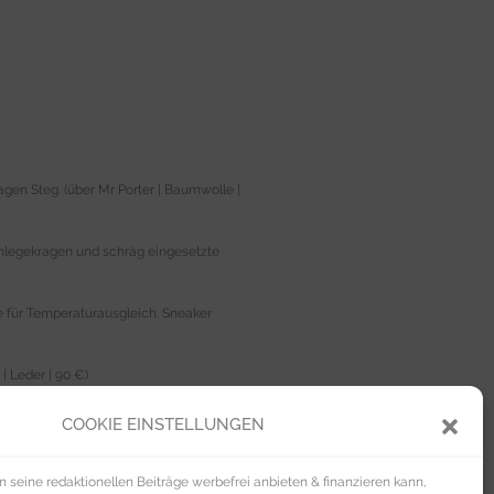
en Steg. (über Mr Porter | Baumwolle |
mlegekragen und schräg eingesetzte
e für Temperaturausgleich. Sneaker
| Leder | 90 €)
em Metallrahmen in Camouflage Optik.
COOKIE EINSTELLUNGEN
che und Leistentaschen hinten plus
seine redaktionellen Beiträge werbefrei anbieten & finanzieren kann,