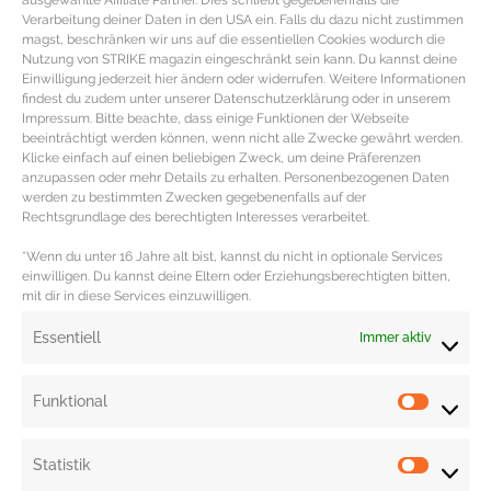
ausgewählte Affiliate Partner. Dies schließt gegebenenfalls die
Verarbeitung deiner Daten in den USA ein. Falls du dazu nicht zustimmen
Glattleder Details, doppeltem Tragegriff sowie abnehmbarem
magst, beschränken wir uns auf die essentiellen Cookies wodurch die
Schulterriemen, Außentasche mit Reißverschluss sowie geräumigem
Nutzung von STRIKE magazin eingeschränkt sein kann. Du kannst deine
Einwilligung jederzeit hier ändern oder widerrufen. Weitere Informationen
Innenfach mit zusätzlicher Reißverschhlusstasche. (über Mr Porter | Leder |
findest du zudem unter unserer Datenschutzerklärung oder in unserem
2.250 €).
Impressum. Bitte beachte, dass einige Funktionen der Webseite
beeinträchtigt werden können, wenn nicht alle Zwecke gewährt werden.
Cognacbraune, klassische
Bootsschuhe von Sperry Top-Sider
mit
Klicke einfach auf einen beliebigen Zweck, um deine Präferenzen
handgenähter Ziernaht, kontrastierender, umlaufender Zwei-Loch-
anzupassen oder mehr Details zu erhalten. Personenbezogenen Daten
werden zu bestimmten Zwecken gegebenenfalls auf der
Schnürung und rutschfester EVA Gummisohle in beige. (über Mr Porter |
Rechtsgrundlage des berechtigten Interesses verarbeitet.
Leder, Gummi | 120 €).
*Wenn du unter 16 Jahre alt bist, kannst du nicht in optionale Services
Redaktion: Nina Ilnseher | Fotocredits: Massimo Dutti, Mr Porter, PR | Cover:
einwilligen. Du kannst deine Eltern oder Erziehungsberechtigten bitten,
mit dir in diese Services einzuwilligen.
Massimo Dutti PR
Essentiell
Immer aktiv
Funktional
Statistik