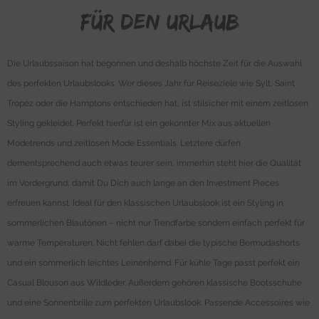
für den Urlaub
Die Urlaubssaison hat begonnen und deshalb höchste Zeit für die Auswahl
des perfekten Urlaubslooks. Wer dieses Jahr für Reiseziele wie Sylt, Saint
Tropez oder die Hamptons entschieden hat, ist stilsicher mit einem zeitlosen
Styling gekleidet. Perfekt hierfür ist ein gekonnter Mix aus aktuellen
Modetrends und zeitlosen Mode Essentials. Letztere dürfen
dementsprechend auch etwas teurer sein, immerhin steht hier die Qualität
im Vordergrund, damit Du Dich auch lange an den Investment Pieces
erfreuen kannst. Ideal für den klassischen Urlaubslook ist ein Styling in
sommerlichen Blautönen – nicht nur Trendfarbe sondern einfach perfekt für
warme Temperaturen. Nicht fehlen darf dabei die typische Bermudashorts
und ein sommerlich leichtes Leinenhemd. Für kühle Tage passt perfekt ein
Casual Blouson aus Wildleder. Außerdem gehören klassische Bootsschuhe
und eine Sonnenbrille zum perfekten Urlaubslook. Passende Accessoires wie