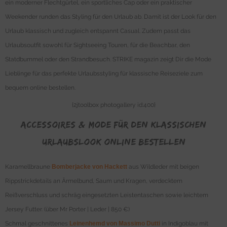
ein moderner Flechtgürtel, ein sportliches Cap oder ein praktischer
Weekender runden das Styling für den Urlaub ab. Damit ist der Look für den
Urlaub klassisch und zugleich entspannt Casual. Zudem passt das
Urlaubsoutfit sowohl für Sightseeing Touren, für die Beachbar, den
Statdbummel oder den Strandbesuch. STRIKE magazin zeigt Dir die Mode
Lieblinge für das perfekte Urlaubsstyling für klassische Reiseziele zum
bequem online bestellen.
{2jtoolbox photogallery id:400}
Accessoires & Mode für den klassischen
Urlaubslook online bestellen
Karamellbraune
Bomberjacke von Hackett
aus Wildleder mit beigen
Rippstrickdetails an Ärmelbund, Saum und Kragen, verdecktem
Reißverschluss und schräg eingesetzten Leistentaschen sowie leichtem
Jersey Futter. (über Mr Porter | Leder | 850 €)
Schmal geschnittenes
Leinenhemd von Massimo Dutti
in Indigoblau mit