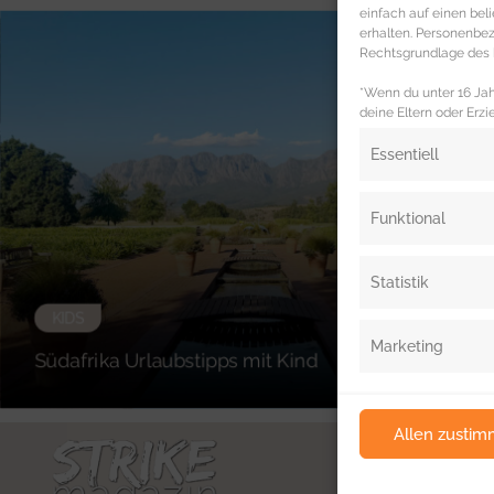
einfach auf einen be
erhalten. Personenb
Rechtsgrundlage des b
*Wenn du unter 16 Jahr
deine Eltern oder Erzi
Essentiell
Funktional
Statistik
KIDS
Marketing
Südafrika Urlaubstipps mit Kind
Allen zusti