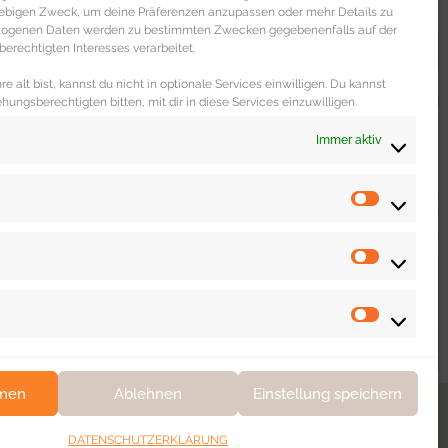
liebigen Zweck, um deine Präferenzen anzupassen oder mehr Details zu
ezogenen Daten werden zu bestimmten Zwecken gegebenenfalls auf der
erechtigten Interesses verarbeitet.
e alt bist, kannst du nicht in optionale Services einwilligen. Du kannst
ehungsberechtigten bitten, mit dir in diese Services einzuwilligen.
Immer aktiv
WOHNEN & LEBEN
Dating Portal „The Inner Circle“ im
unabhängigen Test
mmen
Ablehnen
Einstellung speichern
DATENSCHUTZERKLÄRUNG