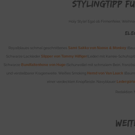
Stylingtipp f
Holy Style! Egal ob Firmenfeier, Weihnac
ELE
Royalblaues schmal geschnittenes
Samt Sakko von Noose & Monkey
(Bau
Schwarze Lackleder
Slipper von Tommy Hilfiger
(Leder) mit Karrée-Schuhspi
Schwarze
Bundfaltenhose von Hugo
(Schurwolle) mit schmalem Bein, franzö
und verstellbarer Kragenweite. Weißes Smoking
Hemd von Van Laack
(Baumw
einer verdeckten Knopfleiste. Navyblauer
Ledergürte
Redaktion: 
WEIT