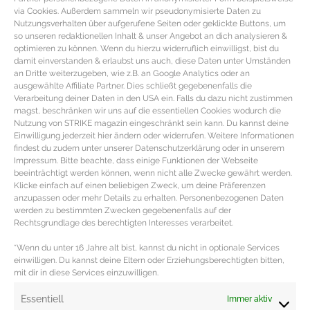
Blauer
Slipper von Michael Kors
aus Leder mit goldfarbenem Brokatmuster
via Cookies. Außerdem sammeln wir pseudonymisierte Daten zu
in Ketten-Optik, mandelförmiger Schuhspitze und schmalem, goldfarbenen
Nutzungsverhalten über aufgerufene Seiten oder geklickte Buttons, um
so unseren redaktionellen Inhalt & unser Angebot an dich analysieren &
Blockabsatz. (über Michael Kors | Leder | 495 €)
optimieren zu können. Wenn du hierzu widerruflich einwilligst, bist du
Bordeauxroter
Tassel-Loafer von Zara
mit Quasten-Dekor, mandelförmiger
damit einverstanden & erlaubst uns auch, diese Daten unter Umständen
an Dritte weiterzugeben, wie z.B. an Google Analytics oder an
Schuhspitze, Ziernaht auf der Vorderkappe und schmalem Blockabsatz. (von
ausgewählte Affiliate Partner. Dies schließt gegebenenfalls die
Verarbeitung deiner Daten in den USA ein. Falls du dazu nicht zustimmen
Zara | Polyurethan | 20 €)
magst, beschränken wir uns auf die essentiellen Cookies wodurch die
Sandfarbener
Tassel-Loafer von Paul Green
aus perforiertem Wildleder,
Nutzung von STRIKE magazin eingeschränkt sein kann. Du kannst deine
Einwilligung jederzeit hier ändern oder widerrufen. Weitere Informationen
silberfarbener Paspelierung, Quasten-Deko und abgerundeter Schuhspitze
findest du zudem unter unserer Datenschutzerklärung oder in unserem
sowie schmalem Blockabsatz in Holzschicht-Optik. (über Breuninger |
Impressum. Bitte beachte, dass einige Funktionen der Webseite
beeinträchtigt werden können, wenn nicht alle Zwecke gewährt werden.
Nubukleder | 120
€)
Klicke einfach auf einen beliebigen Zweck, um deine Präferenzen
Taupefarbener
Loafer von Bally
mit Querriegel und goldfarbener, dekorativer
anzupassen oder mehr Details zu erhalten. Personenbezogenen Daten
werden zu bestimmten Zwecken gegebenenfalls auf der
Ringschnalle, Karrée Schuhspitze und dunklem, schmalen Blockabsatz in
Rechtsgrundlage des berechtigten Interesses verarbeitet.
Holzschicht-Optik. (über Lodenfrey | Leder | 489 €)
*Wenn du unter 16 Jahre alt bist, kannst du nicht in optionale Services
einwilligen. Du kannst deine Eltern oder Erziehungsberechtigten bitten,
Redaktion: Nina Ilnseher | Fotocredits: Breuninger, Lodenfrey, Massimo Dutti, Michael Kors, Uterque, Zara,
mit dir in diese Services einzuwilligen.
PR
Essentiell
Immer aktiv