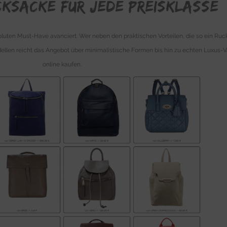
cksäcke für jede Preisklasse
luten Must-Have avanciert. Wer neben den praktischen Vorteilen, die so ein Rucks
dellen reicht das Angebot über minimalistische Formen bis hin zu echten Luxus-Va
online kaufen.