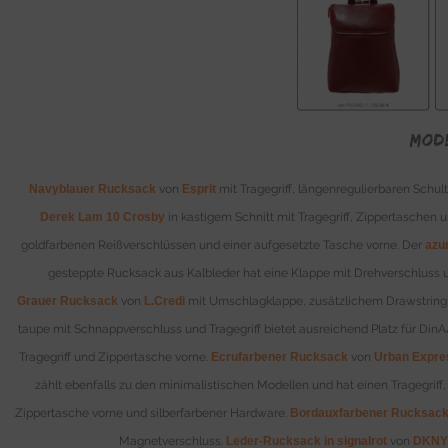
Mod
Navyblauer Rucksack
von
Esprit
mit Tragegriff, längenregulierbaren Schu
Derek Lam 10 Crosby
in kastigem Schnitt mit Tragegriff, Zippertaschen 
goldfarbenen Reißverschlüssen und einer aufgesetzte Tasche vorne. Der
azu
gesteppte Rucksack aus Kalbleder hat eine Klappe mit Drehverschluss u
Grauer Rucksack
von
L.Credi
mit Umschlagklappe, zusätzlichem Drawstring-Ve
taupe mit Schnappverschluss und Tragegriff bietet ausreichend Platz für Din
Tragegriff und Zippertasche vorne.
Ecrufarbener Rucksack
von
Urban Expre
zählt ebenfalls zu den minimalistischen Modellen und hat einen Tragegriff
Zippertasche vorne und silberfarbener Hardware.
Bordauxfarbener Rucksac
Magnetverschluss.
Leder-Rucksack in signalrot
von
DKNY