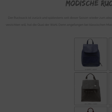
Modische Ru
Der Rucksack ist zurück und spätestens seit dieser Saison wieder zum abso
verzichten will, hat die Qual der Wahl. Denn angefangen bei klassischen Mo