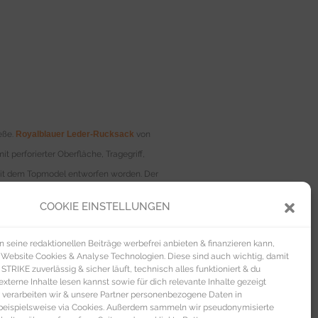
eße.
Royalblauer Leder-Rucksack
von
it perforierter Oberfläche, Tragegriff,
it dem Topmodel entworfen worden. Der
d, auch als Tasche getragen werden.
COOKIE EINSTELLUNGEN
imalistische
Leder-Rucksack
von
Bree
in
e, zusätzlichem Drawstring-Verschluss,
seine redaktionellen Beiträge werbefrei anbieten & finanzieren kann,
lederne
Rucksack in kirschrot
von
Picard
 Website Cookies & Analyse Technologien. Diese sind auch wichtig, damit
TRIKE zuverlässig & sicher läuft, technisch alles funktioniert & du
von
Zara
mit Tragehenkel, intergrierter
xterne Inhalte lesen kannst sowie für dich relevante Inhalte gezeigt
ei frontal aufgesetzten Steckfächern mit
 verarbeiten wir & unsere Partner personenbezogene Daten in
beispielsweise via Cookies. Außerdem sammeln wir pseudonymisierte
eitlichen Steckfächern.