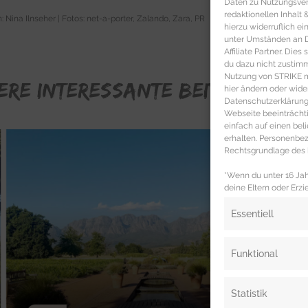
Daten zu Nutzungsverh
redaktionellen Inhalt
: Nina Ilnseher | Fotos: net-a-porter, Zalando, Zara, PR
hierzu widerruflich ei
unter Umständen an Dr
Affiliate Partner. Die
du dazu nicht zustim
Nutzung von STRIKE ma
ERE INTERESSANTE BEITRÄGE FÜR
hier ändern oder wide
Datenschutzerklärung 
Webseite beeinträcht
einfach auf einen be
erhalten. Personenb
Rechtsgrundlage des b
*Wenn du unter 16 Jahr
deine Eltern oder Erzi
Essentiell
Funktional
Statistik