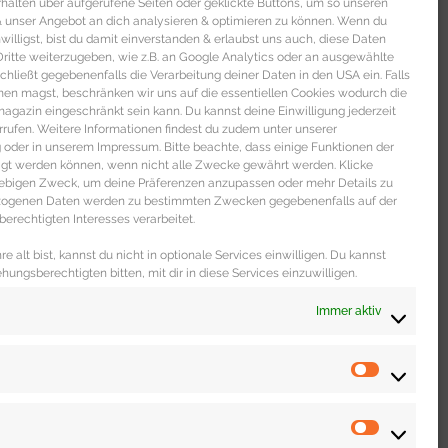
alten über aufgerufene Seiten oder geklickte Buttons, um so unseren
 & unser Angebot an dich analysieren & optimieren zu können. Wenn du
nwilligst, bist du damit einverstanden & erlaubst uns auch, diese Daten
itte weiterzugeben, wie z.B. an Google Analytics oder an ausgewählte
s schließt gegebenenfalls die Verarbeitung deiner Daten in den USA ein. Falls
men magst, beschränken wir uns auf die essentiellen Cookies wodurch die
gazin eingeschränkt sein kann. Du kannst deine Einwilligung jederzeit
 DICH
rrufen. Weitere Informationen findest du zudem unter unserer
oder in unserem Impressum. Bitte beachte, dass einige Funktionen der
igt werden können, wenn nicht alle Zwecke gewährt werden. Klicke
liebigen Zweck, um deine Präferenzen anzupassen oder mehr Details zu
ezogenen Daten werden zu bestimmten Zwecken gegebenenfalls auf der
erechtigten Interesses verarbeitet.
e alt bist, kannst du nicht in optionale Services einwilligen. Du kannst
ehungsberechtigten bitten, mit dir in diese Services einzuwilligen.
Immer aktiv
WOHNEN & LEBEN