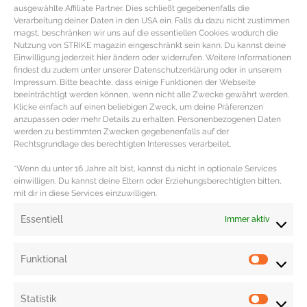
zur Weitenregulierung, Zwei-Wege Zipper mit Windschutzblende, Kapuze
ausgewählte Affiliate Partner. Dies schließt gegebenenfalls die
Verarbeitung deiner Daten in den USA ein. Falls du dazu nicht zustimmen
mit abnehmbarer Pelzverbrämung sowie zwei Klappentaschen und zwei
magst, beschränken wir uns auf die essentiellen Cookies wodurch die
Leistentaschen (85% Polyester, 15% Baumwolle | Füllung: Entendaunen | 849
Nutzung von STRIKE magazin eingeschränkt sein kann. Du kannst deine
Einwilligung jederzeit hier ändern oder widerrufen. Weitere Informationen
€).
findest du zudem unter unserer Datenschutzerklärung oder in unserem
Langer olivgrüner
Parka von Woolrich
aus wasser- und
Impressum. Bitte beachte, dass einige Funktionen der Webseite
beeinträchtigt werden können, wenn nicht alle Zwecke gewährt werden.
schmutzabweisendem Material mit pelzverbrämter abnehmbarer Kapuze,
Klicke einfach auf einen beliebigen Zweck, um deine Präferenzen
kontrastierenden Knöpfen, Tunnelzug und ein Zwei-Wege Zipper mit
anzupassen oder mehr Details zu erhalten. Personenbezogenen Daten
werden zu bestimmten Zwecken gegebenenfalls auf der
geknöpfter Blende sowie zwei Pattentaschen und schräg eingesetzte
Rechtsgrundlage des berechtigten Interesses verarbeitet.
Leistentaschen (60% Baumwolle, 40% Polyamid | Füllung: 90% Gänsedaunen,
*Wenn du unter 16 Jahre alt bist, kannst du nicht in optionale Services
10% Federn | 899 €).
einwilligen. Du kannst deine Eltern oder Erziehungsberechtigten bitten,
mit dir in diese Services einzuwilligen.
Redaktion: Nina Ilnseher | Fotos: Lodenfrey, Zalando, PR
Essentiell
Immer aktiv
Funktional
Statistik