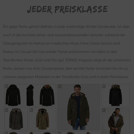
jeder Preisklasse
Ein guter Parka gehört definitiv in jede anständige Winter Garderobe, ist aber
auch in der leichten wind- und wasserabweisenden Variante während der
Übergangszeit im Herbst ein modisches Must-Have. Diese Saison sind
Parkas im Casual Stil mal wieder Trend und kommen vor allem in den
Trendfarben Khaki, Grün und Oliv gut. STRIKE magazin zeigt dir die schönsten
Parka Jacken von Artic Daunenparka über leichte Parka Varianten bis hin zu
cleanen eleganten Modellen in der Trendfarbe Grün und in jeder Preisklasse.