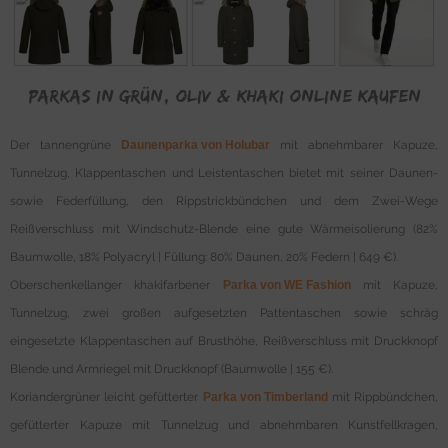
Parkas in Grün, Oliv & Khaki online kaufen
Der tannengrüne
Daunenparka von Holubar
mit abnehmbarer Kapuze,
Tunnelzug, Klappentaschen und Leistentaschen bietet mit seiner Daunen-
sowie Federfüllung, den Rippstrickbündchen und dem Zwei-Wege
Reißverschluss mit Windschutz-Blende eine gute Wärmeisolierung (82%
Baumwolle, 18% Polyacryl | Füllung: 80% Daunen, 20% Federn | 649 €).
Oberschenkellanger khakifarbener
Parka von WE Fashion
mit Kapuze,
Tunnelzug, zwei großen aufgesetzten Pattentaschen sowie schräg
eingesetzte Klappentaschen auf Brusthöhe, Reißverschluss mit Druckknopf
Blende und Armriegel mit Druckknopf (Baumwolle | 155 €).
Koriandergrüner leicht gefütterter
Parka von Timberland
mit Rippbündchen,
gefütterter Kapuze mit Tunnelzug und abnehmbaren Kunstfellkragen,