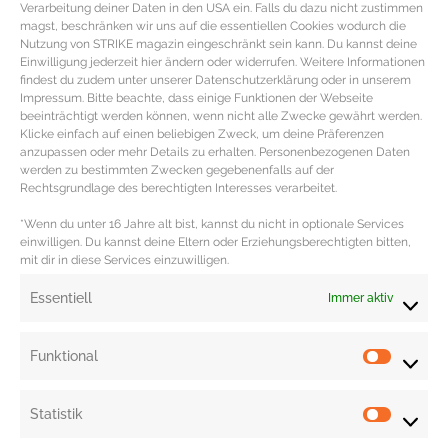
Verarbeitung deiner Daten in den USA ein. Falls du dazu nicht zustimmen
wie Running aus atmungsaktivem trockenbleibendem Dri-FIT Material
magst, beschränken wir uns auf die essentiellen Cookies wodurch die
inklusive Racerback, Rückenöffnung, Kompressionspassform und elastisches
Nutzung von STRIKE magazin eingeschränkt sein kann. Du kannst deine
Einwilligung jederzeit hier ändern oder widerrufen. Weitere Informationen
Unterbrustband sowie perforierte bügellose Körbchen für optimale Belüftung
findest du zudem unter unserer Datenschutzerklärung oder in unserem
und Komfort (70% Nylon, 30% Elasthan, bzw. Futter mit 30% Spandex | 50 €).
Impressum. Bitte beachte, dass einige Funktionen der Webseite
beeinträchtigt werden können, wenn nicht alle Zwecke gewährt werden.
Individuell gestaltbare
Flyknit Air Max iD Laufschuhe von Nike
mit guter
Klicke einfach auf einen beliebigen Zweck, um deine Präferenzen
Dämpfung durch flexibles Air-Sole-Element und nahtlosem reibungslosen
anzupassen oder mehr Details zu erhalten. Personenbezogenen Daten
werden zu bestimmten Zwecken gegebenenfalls auf der
Flyknit Obermaterial, das zudem Stabilität und Atmungsaktivität
Rechtsgrundlage des berechtigten Interesses verarbeitet.
gewährleistet (285 €).
*Wenn du unter 16 Jahre alt bist, kannst du nicht in optionale Services
Redaktion: Nina Ilnseher | Fotos: Beats by Dre, Jawbone, JD Sports, Nike,
einwilligen. Du kannst deine Eltern oder Erziehungsberechtigten bitten,
mit dir in diese Services einzuwilligen.
Zalando, Zara, PR
Essentiell
Immer aktiv
Funktional
Statistik