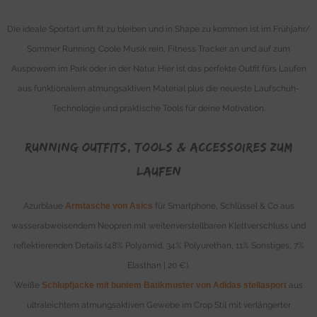
Die ideale Sportart um fit zu bleiben und in Shape zu kommen ist im Frühjahr/
Sommer Running. Coole Musik rein, Fitness Tracker an und auf zum
Auspowern im Park oder in der Natur. Hier ist das perfekte Outfit fürs Laufen
aus funktionalem atmungsaktiven Material plus die neueste Laufschuh-
Technologie und praktische Tools für deine Motivation.
Running Outfits, Tools & Accessoires zum
Laufen
Azurblaue
Armtasche von Asics
für Smartphone, Schlüssel & Co aus
wasserabweisendem Neopren mit weitenverstellbaren Klettverschluss und
reflektierenden Details (48% Polyamid, 34% Polyurethan, 11% Sonstiges, 7%
Elasthan | 20 €).
Weiße
Schlupfjacke mit buntem Batikmuster von Adidas stellasport
aus
ultraleichtem atmungsaktiven Gewebe im Crop Stil mit verlängerter