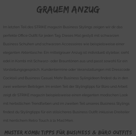
grauem Anzug
Im letzten Teil des STRIKE magazin Business Stylings zeigen wir dir das
perfekte Office Outfit für jeden Tag. Dieses Mal gestylt mit schwarzen
Business Schuhen und schwarzen Accessoires wie beispielsweise einer
eleganten Aktentasche. Ein mittelgrauer Anzug ist individuell stylebar, sieht
edel in Kombi mit Schwarz- oder Brauntönen aus und passt sowohl für ein
Vorstellungsgespräch, Kundentermine oder Veranstaltungen mit Dresscode
Cocktail und Business Casual. Mehr Business Sylingideen findest du in den
zwei weiteren Beiträgen. Im ersten Teil der Stylingtipps für Büro und Arbeit
zeigt dir STRIKE magazin beispielsweise einen eleganten modischen Look
mit herbstlichen Trendfarben und im zweiten Teil unseres Business Stylings
findest du Stylingtipps für ein stilsicheres Business Outfit inklusive Dreiteiler
mit herrlichem Retro Touch á la Mad Men.
Muster Kombi Tipps für Business & BÜro Outfits