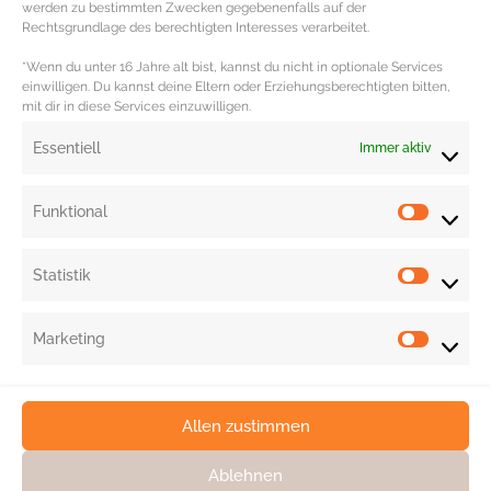
werden zu bestimmten Zwecken gegebenenfalls auf der
Schwarze lederne
Aktentasche von Bottega Veneta
mit traditioneller
Rechtsgrundlage des berechtigten Interesses verarbeitet.
Intrecciato Struktur sowie Umschlagklappe mit Schnappverschluss inklusive
*Wenn du unter 16 Jahre alt bist, kannst du nicht in optionale Services
Laptop Fach und Außentasche mit Reißverschluss (Leder | 1.900 €).
einwilligen. Du kannst deine Eltern oder Erziehungsberechtigten bitten,
mit dir in diese Services einzuwilligen.
Redaktion: Nina Ilnseher | Fotos: Lodenfrey, Mr Porter, Zalando, PR
Essentiell
Immer aktiv
Funktional
Statistik
Marketing
Allen zustimmen
Ablehnen