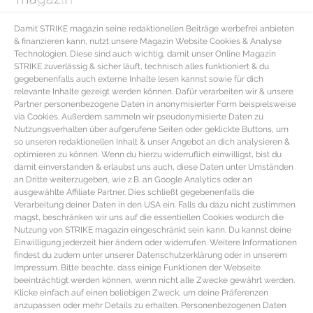
einreihigen Zwei-Knopf Sakko mit fallendem Revers, Gehschlitz,
Damit STRIKE magazin seine redaktionellen Beiträge werbefrei anbieten
Leistentasche sowie Pattentaschen plus gerade geschnittene Anzughose
& finanzieren kann, nutzt unsere Magazin Website Cookies & Analyse
mit französischen Taschen, Leistentaschen und Bügelfalte (Wolle | 300 €).
Technologien. Diese sind auch wichtig, damit unser Online Magazin
STRIKE zuverlässig & sicher läuft, technisch alles funktioniert & du
Schwarzer
Ledergürtel von Santiago Gonzalez
mit typischer
gegebenenfalls auch externe Inhalte lesen kannst sowie für dich
Krokodilprägung und silberfarbener Dornschließe (Krokoleder | 500 €).
relevante Inhalte gezeigt werden können. Dafür verarbeiten wir & unsere
Partner personenbezogene Daten in anonymisierter Form beispielsweise
Schwarze
Strickkrawatte von Lanvin
aus Seide mit Waffelstruktur (Seide | 95
via Cookies. Außerdem sammeln wir pseudonymisierte Daten zu
€).
Nutzungsverhalten über aufgerufene Seiten oder geklickte Buttons, um
so unseren redaktionellen Inhalt & unser Angebot an dich analysieren &
Dunkel schimmernde
Manschettenknöpfe von Tateossian
aus Rhodium im
optimieren zu können. Wenn du hierzu widerruflich einwilligst, bist du
damit einverstanden & erlaubst uns auch, diese Daten unter Umständen
Tauknoten Design mit Schwenkbügel (Rhodium | 139 €).
an Dritte weiterzugeben, wie z.B. an Google Analytics oder an
Anthrazitfarbener schmal geschnittener
Mantel von Canali
aus
ausgewählte Affiliate Partner. Dies schließt gegebenenfalls die
Verarbeitung deiner Daten in den USA ein. Falls du dazu nicht zustimmen
wasserabweisender Wolle mit einreihigem Zwei-Knopf Verschluss sowie mit
magst, beschränken wir uns auf die essentiellen Cookies wodurch die
Pattentaschen, einer Leistentasche und einem rückseitigen Gehschlitz
Nutzung von STRIKE magazin eingeschränkt sein kann. Du kannst deine
Einwilligung jederzeit hier ändern oder widerrufen. Weitere Informationen
(Wolle | 1.099 €).
findest du zudem unter unserer Datenschutzerklärung oder in unserem
Schwarze lederne
Monkstraps von Brett & Sons
mit gepolsterter Decksohle,
Impressum. Bitte beachte, dass einige Funktionen der Webseite
beeinträchtigt werden können, wenn nicht alle Zwecke gewährt werden.
silberfarbener Dornschließe und leicht abgerundeter Schuhspitze (Leder | 140
Klicke einfach auf einen beliebigen Zweck, um deine Präferenzen
€).
anzupassen oder mehr Details zu erhalten. Personenbezogenen Daten