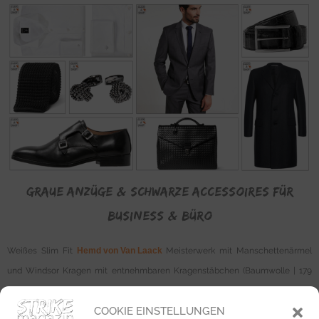
Graue
Anzüge & schwarze Accessoires
für
Business & BÜro
Weißes Slim Fit
Hemd von Van Laack
Meisterwerk mit Manschettenärmel
und Windsor Kragen mit entnehmbaren Kragenstäbchen (Baumwolle | 179
€).
COOKIE EINSTELLUNGEN
Elefantengrauer zweiteiliger
Anzug von Bugatti
bestehend aus einem