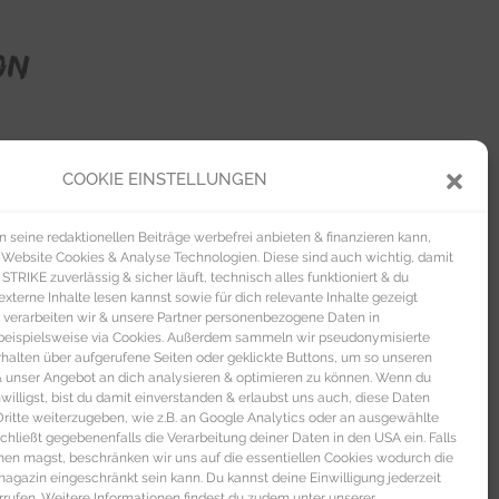
ON
COOKIE EINSTELLUNGEN
pencreme von Dr. Fuchs
aktiviert die
 den Naturton der Lippen angepassten
seine redaktionellen Beiträge werbefrei anbieten & finanzieren kann,
e volumengebender
 Website Cookies & Analyse Technologien. Diese sind auch wichtig, damit
TRIKE zuverlässig & sicher läuft, technisch alles funktioniert & du
ss von Artdéco
mit dezenten
xterne Inhalte lesen kannst sowie für dich relevante Inhalte gezeigt
use
vitalisiert mit Kirschextrakt (10gr | 7 €).
 verarbeiten wir & unsere Partner personenbezogene Daten in
beispielsweise via Cookies. Außerdem sammeln wir pseudonymisierte
alten über aufgerufene Seiten oder geklickte Buttons, um so unseren
 & unser Angebot an dich analysieren & optimieren zu können. Wenn du
nwilligst, bist du damit einverstanden & erlaubst uns auch, diese Daten
itte weiterzugeben, wie z.B. an Google Analytics oder an ausgewählte
s schließt gegebenenfalls die Verarbeitung deiner Daten in den USA ein. Falls
men magst, beschränken wir uns auf die essentiellen Cookies wodurch die
gazin eingeschränkt sein kann. Du kannst deine Einwilligung jederzeit
rrufen. Weitere Informationen findest du zudem unter unserer