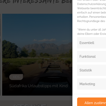
ERE INTERESSANTE BEITRÄGE FÜR
Datenschutzerklärung 
Webseite beeinträcht
einfach auf einen be
erhalten. Personenb
Rechtsgrundlage des b
*Wenn du unter 16 Jahr
deine Eltern oder Erzi
Essentiell
Funktional
Statistik
KIDS
Marketing
Südafrika Urlaubstipps mit Kind
Allen zusti