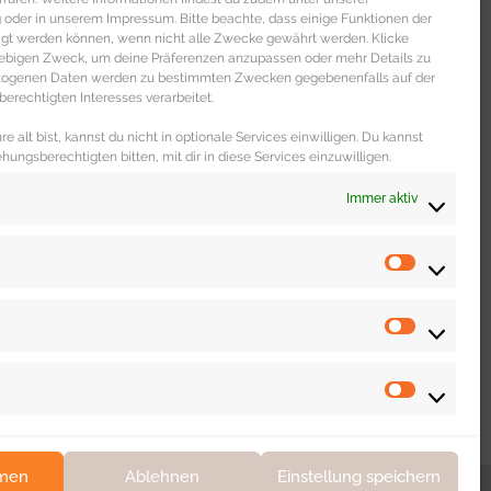
 DICH
oder in unserem Impressum. Bitte beachte, dass einige Funktionen der
igt werden können, wenn nicht alle Zwecke gewährt werden. Klicke
liebigen Zweck, um deine Präferenzen anzupassen oder mehr Details zu
ezogenen Daten werden zu bestimmten Zwecken gegebenenfalls auf der
erechtigten Interesses verarbeitet.
e alt bist, kannst du nicht in optionale Services einwilligen. Du kannst
ehungsberechtigten bitten, mit dir in diese Services einzuwilligen.
Immer aktiv
WOHNEN & LEBEN
Dating Portal „The Inner Circle“ im
unabhängigen Test
mmen
Ablehnen
Einstellung speichern