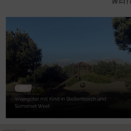
WEIT
KIDS
Weingüter mit Kind in Stellenbosch und
Somerset West