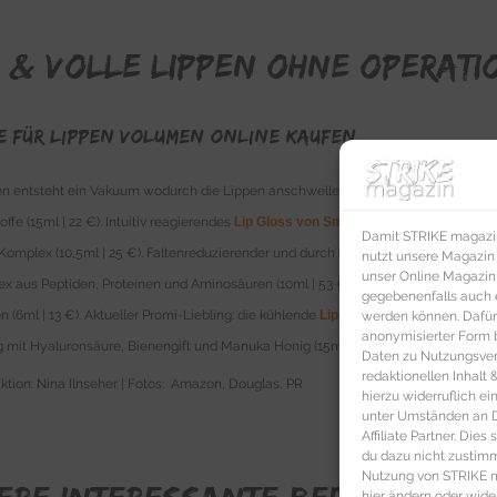
 & volle Lippen OHNE OPERATI
e für Lippen Volumen online kaufen
en entsteht ein Vakuum wodurch die Lippen anschwellen (34 €). Mimik Relax
Lip
fe (15ml | 22 €). Intuitiv reagierendes
Lip Gloss von Smashbox
zaubert einen an
Damit STRIKE magazin 
omplex (10,5ml | 25 €). Faltenreduzierender und durch die Shaping-Technologi
nutzt unsere Magazin
unser Online Magazin S
x aus Peptiden, Proteinen und Aminosäuren (10ml | 53 €). Transparentes
Lip Glo
gegebenenfalls auch e
 (6ml | 13 €). Aktueller Promi-Liebling: die kühlende
Lippenmaske von Etude Ho
werden können. Dafür
anonymisierter Form 
g mit Hyaluronsäure, Bienengift und Manuka Honig (15ml | 19 €).
Daten zu Nutzungsverh
redaktionellen Inhalt
tion: Nina Ilnseher | Fotos: Amazon, Douglas, PR
hierzu widerruflich ei
unter Umständen an Dr
Affiliate Partner. Die
du dazu nicht zustim
Nutzung von STRIKE ma
hier ändern oder wide