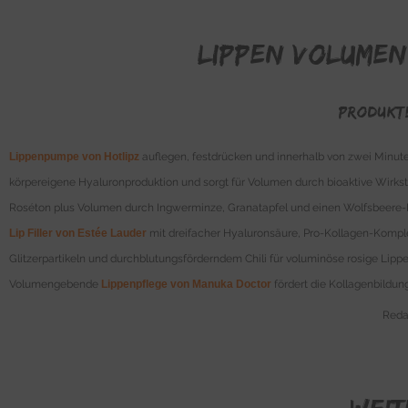
LIPPEN VOLUMEN
Produkt
Lippenpumpe von Hotlipz
auflegen, festdrücken und innerhalb von zwei Minut
körpereigene Hyaluronproduktion und sorgt für Volumen durch bioaktive Wirkstof
Roséton plus Volumen durch Ingwerminze, Granatapfel und einen Wolfsbeere-K
Lip Filler von Estée Lauder
mit dreifacher Hyaluronsäure, Pro-Kollagen-Komple
Glitzerpartikeln und durchblutungsförderndem Chili für voluminöse rosige Lippen
Volumengebende
Lippenpflege von Manuka Doctor
fördert die Kollagenbildun
Redak