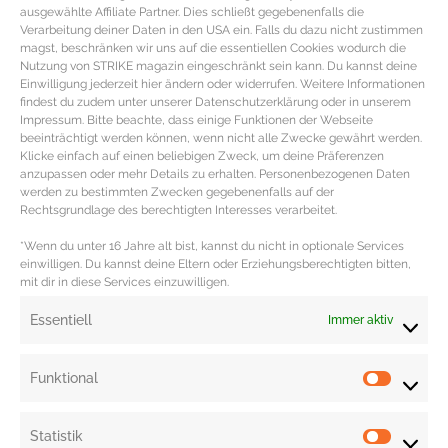
Kühlendes
Aftershave Gel von Annemarie Börlind
(50ml) vitalisiert, pflegt
ausgewählte Affiliate Partner. Dies schließt gegebenenfalls die
Verarbeitung deiner Daten in den USA ein. Falls du dazu nicht zustimmen
und beruhigt.
magst, beschränken wir uns auf die essentiellen Cookies wodurch die
Der
Deo Roll-On von Speick
(50ml) wirkt langanhaltend gegen Geruch und
Nutzung von STRIKE magazin eingeschränkt sein kann. Du kannst deine
Einwilligung jederzeit hier ändern oder widerrufen. Weitere Informationen
Transpiration.
findest du zudem unter unserer Datenschutzerklärung oder in unserem
Erfrischende
All-In-One Augenpflege von Ahava
(15ml) hilft gegen Fältchen
Impressum. Bitte beachte, dass einige Funktionen der Webseite
beeinträchtigt werden können, wenn nicht alle Zwecke gewährt werden.
und Augenschatten.
Klicke einfach auf einen beliebigen Zweck, um deine Präferenzen
Milder
Rasierschaum von Lavera
(150ml) wirkt mit Aloe Vera und Jojobaöl
anzupassen oder mehr Details zu erhalten. Personenbezogenen Daten
werden zu bestimmten Zwecken gegebenenfalls auf der
gegen Rötungen und Hautirritationen.
Rechtsgrundlage des berechtigten Interesses verarbeitet.
Körpercreme von Village
(500ml) mit dezentem maskulinen Duft und
*Wenn du unter 16 Jahre alt bist, kannst du nicht in optionale Services
pflegendem Vitamin E.
einwilligen. Du kannst deine Eltern oder Erziehungsberechtigten bitten,
mit dir in diese Services einzuwilligen.
Redaktion: Nina Ilnseher | Fotos: Douglas, Flaconi, PR
Essentiell
Immer aktiv
Funktional
Statistik