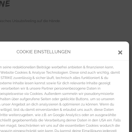
ne
isches Urlaubsfeeling auf die Hände.
gen Farbauftrag (6ml | Farbe: Glamorous | 8
COOKIE EINSTELLUNGEN
Nagellack von Isadora
mit schimmernden
ert auf natürlichen Harzen und
seine redaktionellen Beiträge werbefrei anbieten & finanzieren kann,
tzendem Unterlack (11,7ml | Farbe: Full
 Website Cookies & Analyse Technologien. Diese sind auch wichtig, damit
TRIKE zuverlässig & sicher läuft, technisch alles funktioniert & du
pastellgrüne
Nagellack von Artdéco
pflegt
xterne Inhalte lesen kannst sowie für dich relevante Inhalte gezeigt
rung (10ml | Farbe: 834 | 8 €).
 verarbeiten wir & unsere Partner personenbezogene Daten in
beispielsweise via Cookies. Außerdem sammeln wir pseudonymisierte
alten über aufgerufene Seiten oder geklickte Buttons, um so unseren
 & unser Angebot an dich analysieren & optimieren zu können. Wenn du
nwilligst, bist du damit einverstanden & erlaubst uns auch, diese Daten
itte weiterzugeben, wie z.B. an Google Analytics oder an ausgewählte
s schließt gegebenenfalls die Verarbeitung deiner Daten in den USA ein. Falls
men magst, beschränken wir uns auf die essentiellen Cookies wodurch die
gazin eingeschränkt sein kann. Du kannst deine Einwilligung jederzeit