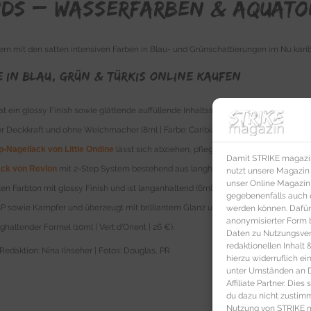
nds – Wasserfarben & Aquatö
rn mit den satten intensiven Farben in Blau- und Grünschattierungen im Nu karib
 in blau, grün & Türkis online kaufen
hat ein glossy Finish sowie glättende auffüllende Inhaltsstoffe für einen ebenmäßi
Deckkraft und ohne Weichmacher (8ml | Farbe: Caribian | 5 €). Smaragdgrüner
ip-Nagellack von Little Ondine
lässt sich abziehen, pflegt mit Mineralien und basi
Damit STRIKE magazin 
ack von Revlon
mit 2-Step System bestehend aus langhaltendem Farblack und schü
nutzt unsere Magazin
unser Online Magazin S
en Farbton mit glossy Finish und ist langanhaltend (6ml | Farbe: 706 | 25 €). Der 
gegebenenfalls auch e
BP sowie Kampfer und überzeugt mit brilliantem Glanz und intensiver Farbpigmentie
werden können. Dafür
anonymisierter Form 
haltender Formel (10ml | Vert d’Orient | 26 €).
Daten zu Nutzungsverh
redaktionellen Inhalt
Redaktion: Nina Ilnseher | Fotos: Douglas, PR
hierzu widerruflich ei
unter Umständen an Dr
Affiliate Partner. Die
du dazu nicht zustim
Nutzung von STRIKE ma