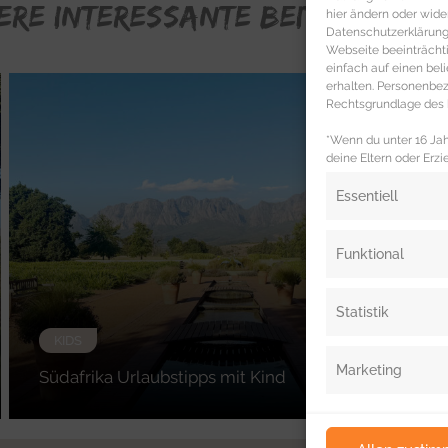
ERE INTERESSANTE BEITRÄGE FÜR
hier ändern oder wide
Datenschutzerklärung 
Webseite beeinträcht
einfach auf einen be
erhalten. Personenb
Rechtsgrundlage des b
*Wenn du unter 16 Jahr
deine Eltern oder Erzi
Essentiell
Funktional
Statistik
KIDS
Marketing
Südafrika Urlaubstipps mit Kind