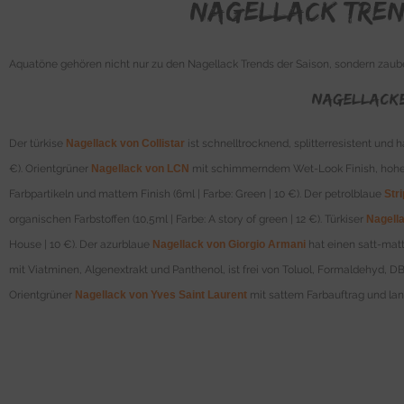
Nagellack Tre
Aquatöne gehören nicht nur zu den Nagellack Trends der Saison, sondern zaube
Nagellacke
Der türkise
Nagellack von Collistar
ist schnelltrocknend, splitterresistent und 
€). Orientgrüner
Nagellack von LCN
mit schimmerndem Wet-Look Finish, hoher 
Farbpartikeln und mattem Finish (6ml | Farbe: Green | 10 €). Der petrolblaue
Str
organischen Farbstoffen (10,5ml | Farbe: A story of green | 12 €). Türkiser
Nagell
House | 10 €). Der azurblaue
Nagellack von Giorgio Armani
hat einen satt-matt
mit Viatminen, Algenextrakt und Panthenol, ist frei von Toluol, Formaldehyd, D
Orientgrüner
Nagellack von Yves Saint Laurent
mit sattem Farbauftrag und lang