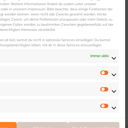
 DICH
rrufen. Weitere Informationen findest du zudem unter unserer
oder in unserem Impressum. Bitte beachte, dass einige Funktionen der
igt werden können, wenn nicht alle Zwecke gewährt werden. Klicke
liebigen Zweck, um deine Präferenzen anzupassen oder mehr Details zu
ezogenen Daten werden zu bestimmten Zwecken gegebenenfalls auf der
erechtigten Interesses verarbeitet.
e alt bist, kannst du nicht in optionale Services einwilligen. Du kannst
ehungsberechtigten bitten, mit dir in diese Services einzuwilligen.
Immer aktiv
WOHNEN & LEBEN
Dating Portal „The Inner Circle“ im
unabhängigen Test