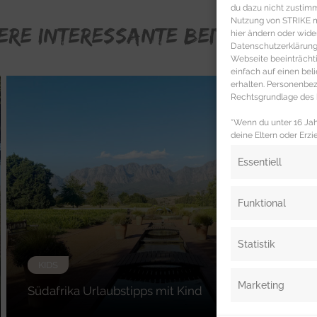
du dazu nicht zustim
Nutzung von STRIKE ma
ERE INTERESSANTE BEITRÄGE FÜR
hier ändern oder wide
Datenschutzerklärung 
Webseite beeinträcht
einfach auf einen be
erhalten. Personenb
Rechtsgrundlage des b
*Wenn du unter 16 Jahr
deine Eltern oder Erzi
Essentiell
Funktional
Statistik
KIDS
Marketing
Südafrika Urlaubstipps mit Kind