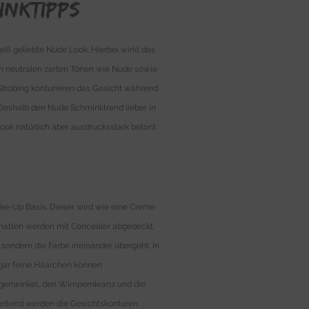
inktipps
iß geliebte Nude Look. Hierbei wirkt das
in neutralen zarten Tönen wie Nude sowie
Strobing konturieren das Gesicht während
. Deshalb den Nude Schminktrend lieber in
k natürlich aber ausdrucksstark betont.
ake-Up Basis. Dieser wird wie eine Creme
chatten werden mit Concealer abgedeckt.
sondern die Farbe ineinander übergeht. In
d gar feine Häarchen können
Augenwinkel, den Wimpernkranz und die
hließend werden die Gesichtskonturen