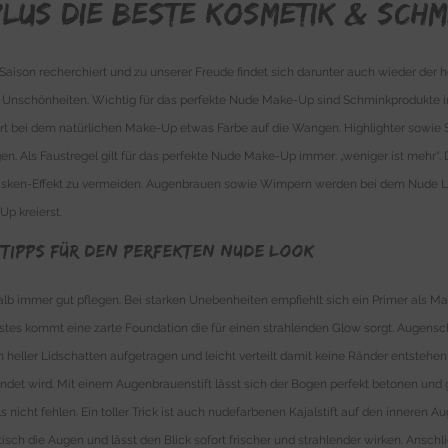
lus die beste Kosmetik & Schm
son recherchiert und zu unserer Freude findet sich darunter auch wieder der he
t Unschönheiten. Wichtig für das perfekte Nude Make-Up sind Schminkprodukte 
rt bei dem natürlichen Make-Up etwas Farbe auf die Wangen. Highlighter sowie 
gen. Als Faustregel gilt für das perfekte Nude Make-Up immer: „weniger ist mehr“
asken-Effekt zu vermeiden. Augenbrauen sowie Wimpern werden bei dem Nude Loo
p kreierst.
tipps für den perfekten Nude Look
alb immer gut pflegen. Bei starken Unebenheiten empfiehlt sich ein Primer als M
stes kommt eine zarte Foundation die für einen strahlenden Glow sorgt. Augens
eller Lidschatten aufgetragen und leicht verteilt damit keine Ränder entstehen 
endet wird. Mit einem Augenbrauenstift lässt sich der Bogen perfekt betonen un
cht fehlen. Ein toller Trick ist auch nudefarbenen Kajalstift auf den inneren 
sch die Augen und lässt den Blick sofort frischer und strahlender wirken. Ansc