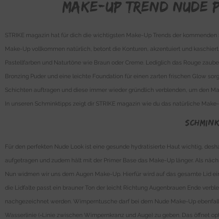
Make-up Trend Nude p
STRIKE magazin hat für dich die wichtigsten Make-Up Trends der kommenden Sai
Make-Up vollkommen natürlich, betont die Konturen, akzentuiert und kaschier
Pastellfarben und Naturtöne wie Braun oder Creme. Lediglich das Rouge zaube
Bronzing Puder und eine leichte Foundation für einen zarten frischen Glow sor
Schichten auftragen und diese immer wieder gründlich verblenden, um den M
In unseren Schminktipps zeigt dir STRIKE magazin wie du das natürliche Make-U
Schmink
Für den perfekten Nude Look ist eine gesunde hydratisierte Haut wichtig, desh
aufgetragen und zudem hält mit der Primer Base das Make-Up länger. Als näch
Nun widmen wir uns dem Augen Make-Up. Hierfür wird auf das gesamte Lid ein h
die Lidfalte passt ein brauner Ton der leicht Richtung Augenbrauen Ende verbl
nachgezeichnet werden. Wimperntusche darf bei dem Nude Make-Up ebenfalls ni
Wasserlinie (=Linie zwischen Wimpernkranz und Auge) zu geben. Das öffnet opti