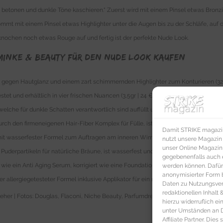
ne betonen und dunkle Töne kaschieren.“
Zuerst wird mit einem Pinsel etwas Bron
t mit einem Pinsel etwas Highlighter unter die Augen bis zu der Schläfe, auf die
knochen noch etwas Rouge auf und fertig ist der perfekte Nude Look.
minke & Beauty für den Nude Look kaufen
 gegen Hautglanz und einem zart schimmernden Highlighter zum Konturieren (32 
estet und erhältlich in vier frischen Nuancen (3,5gr | 24 €). Der langanhaltende
Con
lche für dunkle Schatten verantwortlich sind auffüllt und gleichzeitig dank der R
urch den firmeneigenen Hair-Fiber Komplex für Fülle, ist langanhaltend dank Per
Damit STRIKE magazin 
it wasserfester Formel zum Auftragen am inneren Wimpernkranz oder der Wasserl
nutzt unsere Magazin
unser Online Magazin S
Puderpartikeln für natürliche Bräune, ist wasserfest und schützt mit LSF 10 (10gr | 
gegebenenfalls auch e
 wie ein Anti Aging Serum, korrigiert wie eine Foundation und sorgt wie eine BB 
werden können. Dafür
anonymisierter Form 
 allergiegetesteter Formel inklusive Applikator für ein natürliches Augen Make-Up
Daten zu Nutzungsverh
redaktionellen Inhalt
seher | Fotos: Douglas, Flaconi, Niche Beauty, Parfumdreams, PR
hierzu widerruflich ei
unter Umständen an Dr
Affiliate Partner. Die