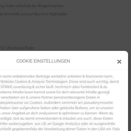
zing Puder unterhalb der Wagenknochen,
 Stirnmitte und auf das Kinn. Highlighter
€). Ultrafeines Puder
cealer von Shiseido
kaschiert dunkle
COOKIE EINSTELLUNGEN
eflect & Fit Mikronetzformel für ein
mafix Technologie und in verschiedenen
seine redaktionellen Beiträge werbefrei anbieten & finanzieren kann,
inie für einen frischen wachen Blick (20
 Website Cookies & Analyse Technologien. Diese sind auch wichtig, damit
TRIKE zuverlässig & sicher läuft, technisch alles funktioniert & du
20 €). Die leicht getönte 3-in-1
xterne Inhalte lesen kannst sowie für dich relevante Inhalte gezeigt
Creme für einen frischen makellosen Teint
 verarbeiten wir & unsere Partner personenbezogene Daten in
beispielsweise via Cookies. Außerdem sammeln wir pseudonymisierte
 (2,2gr | 22 €).
alten über aufgerufene Seiten oder geklickte Buttons, um so unseren
 & unser Angebot an dich analysieren & optimieren zu können. Wenn du
nwilligst, bist du damit einverstanden & erlaubst uns auch, diese Daten
itte weiterzugeben, wie z.B. an Google Analytics oder an ausgewählte
s schließt gegebenenfalls die Verarbeitung deiner Daten in den USA ein. Falls