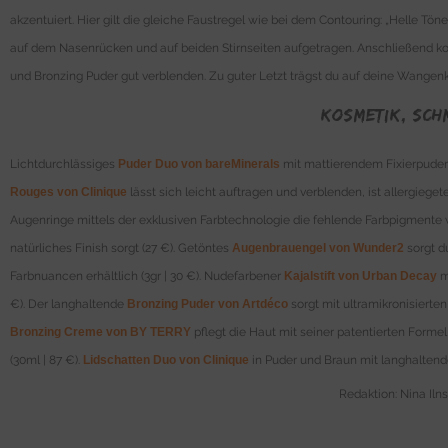
akzentuiert.
Hier gilt die gleiche Faustregel wie bei dem Contouring: „Helle Tö
auf dem Nasenrücken und auf beiden Stirnseiten aufgetragen. Anschließend komm
und Bronzing Puder gut verblenden. Zu guter Letzt trägst du auf deine Wangen
Kosmetik, Sch
Lichtdurchlässiges
Puder Duo von bareMinerals
mit mattierendem Fixierpuder
Rouges von Clinique
lässt sich leicht auftragen und verblenden, ist allergieget
Augenringe mittels der exklusiven Farbtechnologie die fehlende Farbpigmente we
natürliches Finish sorgt (27 €). Getöntes
Augenbrauengel von Wunder2
sorgt d
Farbnuancen erhältlich (3gr | 30 €). Nudefarbener
Kajalstift von Urban Decay
m
€). Der langhaltende
Bronzing Puder von Artdéco
sorgt mit ultramikronisierten 
Bronzing Creme von BY TERRY
pflegt die Haut mit seiner patentierten Formel
(30ml | 87 €).
Lidschatten Duo von Clinique
in Puder und Braun mit langhaltender
Redaktion: Nina Iln