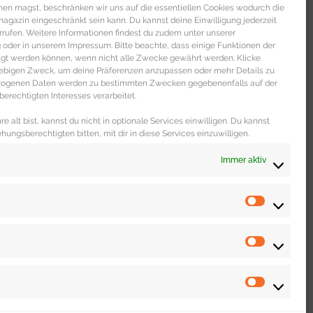
men magst, beschränken wir uns auf die essentiellen Cookies wodurch die
gazin eingeschränkt sein kann. Du kannst deine Einwilligung jederzeit
 DICH
rrufen. Weitere Informationen findest du zudem unter unserer
oder in unserem Impressum. Bitte beachte, dass einige Funktionen der
igt werden können, wenn nicht alle Zwecke gewährt werden. Klicke
liebigen Zweck, um deine Präferenzen anzupassen oder mehr Details zu
ezogenen Daten werden zu bestimmten Zwecken gegebenenfalls auf der
erechtigten Interesses verarbeitet.
e alt bist, kannst du nicht in optionale Services einwilligen. Du kannst
ehungsberechtigten bitten, mit dir in diese Services einzuwilligen.
Immer aktiv
WOHNEN & LEBEN
Dating Portal „The Inner Circle“ im
unabhängigen Test