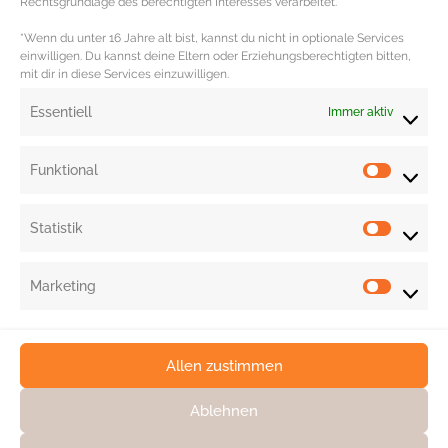
Rechtsgrundlage des berechtigten Interesses verarbeitet.
(236ml | 34 €).
*Wenn du unter 16 Jahre alt bist, kannst du nicht in optionale Services
Redaktion: Nina Ilnseher | Fotos: Flaconi, Ludwig Beck, Niche Beauty,
einwilligen. Du kannst deine Eltern oder Erziehungsberechtigten bitten,
mit dir in diese Services einzuwilligen.
Parfumdreams, PR
Essentiell
Immer aktiv
Funktional
Statistik
Marketing
Allen zustimmen
Ablehnen