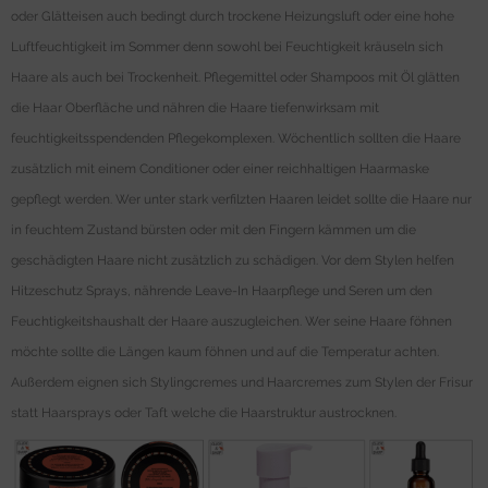
oder Glätteisen auch bedingt durch trockene Heizungsluft oder eine hohe
Luftfeuchtigkeit im Sommer denn sowohl bei Feuchtigkeit kräuseln sich
Haare als auch bei Trockenheit. Pflegemittel oder Shampoos mit Öl glätten
die Haar Oberfläche und nähren die Haare tiefenwirksam mit
feuchtigkeitsspendenden Pflegekomplexen. Wöchentlich sollten die Haare
zusätzlich mit einem Conditioner oder einer reichhaltigen Haarmaske
gepflegt werden. Wer unter stark verfilzten Haaren leidet sollte die Haare nur
in feuchtem Zustand bürsten oder mit den Fingern kämmen um die
geschädigten Haare nicht zusätzlich zu schädigen. Vor dem Stylen helfen
Hitzeschutz Sprays, nährende Leave-In Haarpflege und Seren um den
Feuchtigkeitshaushalt der Haare auszugleichen. Wer seine Haare föhnen
möchte sollte die Längen kaum föhnen und auf die Temperatur achten.
Außerdem eignen sich Stylingcremes und Haarcremes zum Stylen der Frisur
statt Haarsprays oder Taft welche die Haarstruktur austrocknen.