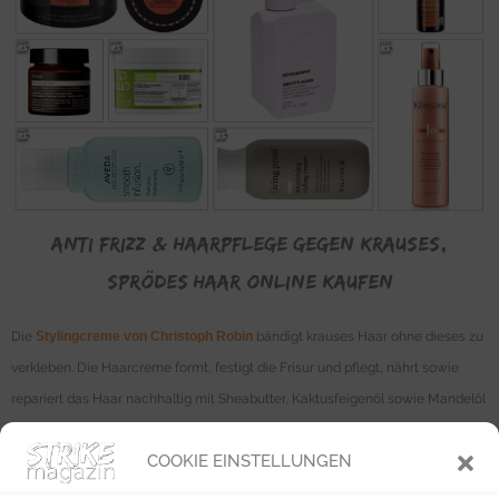
Anti Frizz & Haarpflege gegen krauses,
sprödes Haar online kaufen
Die
Stylingcreme von Christoph Robin
bändigt krauses Haar ohne dieses zu
verkleben. Die Haarcreme formt, festigt die Frisur und pflegt, nährt sowie
repariert das Haar nachhaltig mit Sheabutter, Kaktusfeigenöl sowie Mandelöl
(120ml | 46 €). Das
Leave-In-Anti Frizz Treatment von Kevin Murphy
pflegt
COOKIE EINSTELLUNGEN
auf Basis von Mikrokulturen plus Pflanzenstoffe wie grüner Tee, Kakaobutter
und Lotusblütenextrakt gegen widerspenstiges Haar (200ml | 34 €).