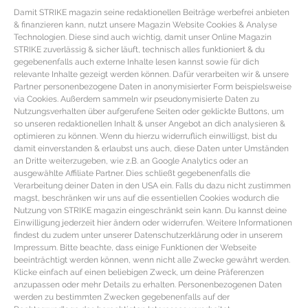
Damit STRIKE magazin seine redaktionellen Beiträge werbefrei anbieten
Reichhaltig pflegendes
Haar Serum von John Masters Organics
hilft mit
& finanzieren kann, nutzt unsere Magazin Website Cookies & Analyse
den biologisch zertifizierten Inhaltsstoffen wie feuchtigkeitsspendendes
Technologien. Diese sind auch wichtig, damit unser Online Magazin
STRIKE zuverlässig & sicher läuft, technisch alles funktioniert & du
Jojobaöl, beruhigendes Lavendelöl, stimulierender Rosmarin und
gegebenenfalls auch externe Inhalte lesen kannst sowie für dich
entzündungshemmendes Zedernholz gegen fliegendes trockenes Haar (23ml
relevante Inhalte gezeigt werden können. Dafür verarbeiten wir & unsere
Partner personenbezogene Daten in anonymisierter Form beispielsweise
| 28 €). Der
Conditioner Balm von Aesop
ist perfekt zum Stylen der Frisur und
via Cookies. Außerdem sammeln wir pseudonymisierte Daten zu
pflegt widerspenstiges sprödes Haar auf rein pflanzlicher Basis und mit
Nutzungsverhalten über aufgerufene Seiten oder geklickte Buttons, um
so unseren redaktionellen Inhalt & unser Angebot an dich analysieren &
dezentem Veilchenduft (60ml | 27 €). Intensiv regenerierende
optimieren zu können. Wenn du hierzu widerruflich einwilligst, bist du
damit einverstanden & erlaubst uns auch, diese Daten unter Umständen
Haar Maske von TIGI
pflegt sprödes trockenes Haar mit pflanzlichen Öle und
an Dritte weiterzugeben, wie z.B. an Google Analytics oder an
Glyzerin gesund (200gr | 11 €). Pflegendes
Haarspray von Kérastase
mit
ausgewählte Affiliate Partner. Dies schließt gegebenenfalls die
Verarbeitung deiner Daten in den USA ein. Falls du dazu nicht zustimmen
24Std Wirkung und Schutz vor Hitze, Frizz, fliegendem Haar, statischer
magst, beschränken wir uns auf die essentiellen Cookies wodurch die
Aufladung oder Trockenheit durch reichhaltige Aminosäuren und Weizen
Nutzung von STRIKE magazin eingeschränkt sein kann. Du kannst deine
Einwilligung jederzeit hier ändern oder widerrufen. Weitere Informationen
Proteine (150ml | 17 €). Feuchtigkeitsspendendes sanftes
findest du zudem unter unserer Datenschutzerklärung oder in unserem
Shampoo von Aveda
reduziert gekräuseltes Haar und glättet ohne zu
Impressum. Bitte beachte, dass einige Funktionen der Webseite
beeinträchtigt werden können, wenn nicht alle Zwecke gewährt werden.
beschweren (250ml | 24 €). Reichhaltige
Stylingcreme von Living Proof
Klicke einfach auf einen beliebigen Zweck, um deine Präferenzen
verhindert Frizz und sprödes Haar durch den patentierten Healthy Hair
anzupassen oder mehr Details zu erhalten. Personenbezogenen Daten
werden zu bestimmten Zwecken gegebenenfalls auf der
Molekül, ist ohne Silikone oder Öl und stylt das Haar mit einer leichten Textur