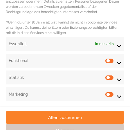
persönliche Nutzen, die Qualität sowie Produktionsweise von Kleidung
anzupassen oder mehr Details zu erhalten. Personenbezogenen Daten
werden zu bestimmten Zwecken gegebenenfalls auf der
wieder in den Fokus treten. Man kann also durchaus in den nächsten
Rechtsgrundlage des berechtigten Interesses verarbeitet.
Jahrzehnten eine neue Moderevolution erwarten, allerdings auf einer bisher
*Wenn du unter 16 Jahre alt bist, kannst du nicht in optionale Services
unbekannten Ebene.
einwilligen. Du kannst deine Eltern oder Erziehungsberechtigten bitten,
mit dir in diese Services einzuwilligen.
Redaktion: Nina Ilnseher | Fotocredit: Shutterstock
Essentiell
Immer aktiv
Funktional
Statistik
Marketing
Allen zustimmen