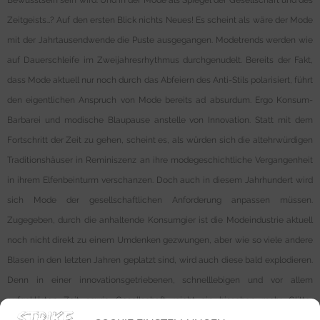
Bewusstsein sein wird. Und in der Mode als Spiegel der Gesellschaft und des
Zeitgeists…? Auf den ersten Blick nichts Neues! Es scheint als wäre der Mode
mit der Jahrtausendwende die Puste ausgegangen. Modetrends werden wie
auf Dauerschleife im Zweijahresrhythmus durchgenudelt. Bereits der Fakt,
dass Mode aktuell nur noch durch das Abfeiern des Anti-Stils polarisiert, führt
den eigentlichen Anspruch von Mode bereits ad absurdum. Ergo Konsum-
Barbarei und modische Blaupause anstelle von Innovation. Statt mit dem
Fortschritt der Zeit zu gehen, scheint es, als würden sich die altehrwürdigen
Traditionshäuser in Reminiszenz an ihre modegeschichtliche Vergangenheit
in ihrem Elfenbeinturm verschanzen. Doch auch in diesem Jahrhundert wird
sich Mode der gesellschaftlichen Anforderung anpassen müssen.
Zugegeben, durch die anhaltende Konsumgier ist die Modeindustrie aktuell
noch nicht direkt zu einem Umdenken gezwungen, aber wie so viele andere
Blasen in den letzten Jahren geplatzt sind, wird auch diese bald explodieren.
Denn in einer innovationsgetriebenen, schnelllebigen und vor allem
aufgeklärten Zeit sowie Gesellschaft reicht ein bisschen mehr Glitter