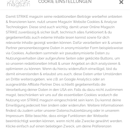
schlichtweg nicht mehr aus.
COOKIE EINSTELLUNGEN
Die Zukunft der Mode
Damit STRIKE magazin seine redaktionellen Beiträge werbefrei anbieten
& finanzieren kann, nutzt unsere Magazin Website Cookies & Analyse
Doch was im klassischen Design inzwischen undenkbar scheint, schaffen
Technologien. Diese sind auch wichtig, damit unser Online Magazin
STRIKE zuverlässig & sicher läuft, technisch alles funktioniert & du
beispielsweise Innovationen wie sogenannte Smart Textiles, Wearables oder
gegebenenfalls auch externe Inhalte lesen kannst sowie für dich
eCouture, kurzum intelligente Mode. Eine Handvoll Jungdesigner und
relevante Inhalte gezeigt werden können. Dafür verarbeiten wir & unsere
Partner personenbezogene Daten in anonymisierter Form beispielsweise
visionäre Modemarken kreieren und kombinieren bereits jetzt schon virtuos
via Cookies. Außerdem sammeln wir pseudonymisierte Daten zu
Design mit Technologie, neuen Materialien sowie neuen
Nutzungsverhalten über aufgerufene Seiten oder geklickte Buttons, um
so unseren redaktionellen Inhalt & unser Angebot an dich analysieren &
Produktionstechniken und lassen damit wieder auf goldene Zeiten mit
optimieren zu können. Wenn du hierzu widerruflich einwilligst, bist du
damit einverstanden & erlaubst uns auch, diese Daten unter Umständen
innovativen Mode Kreationen hoffen. Die Forschung auf diesem Gebiet hat
an Dritte weiterzugeben, wie z.B. an Google Analytics oder an
zwar erst begonnen, aber wird in den nächsten Jahren unser Bewusstsein
ausgewählte Affiliate Partner. Dies schließt gegebenenfalls die
Verarbeitung deiner Daten in den USA ein. Falls du dazu nicht zustimmen
von Kleidung und Accessoires grundlegend verändern. Zudem werden
magst, beschränken wir uns auf die essentiellen Cookies wodurch die
Trends und Lebenseinstellungen wie Minimalismus, Rückbesinnung auf alte
Nutzung von STRIKE magazin eingeschränkt sein kann. Du kannst deine
Einwilligung jederzeit hier ändern oder widerrufen. Weitere Informationen
Werte oder auch ein nachhaltiger bewusster Umgang mit Konsum eine
findest du zudem unter unserer Datenschutzerklärung oder in unserem
zentrale soziale Rolle spielen und damit die Gesellschaft sowie die Industrie
Impressum. Bitte beachte, dass einige Funktionen der Webseite
beeinträchtigt werden können, wenn nicht alle Zwecke gewährt werden.
zu einem Umdenken zwingen. Denn statt kurzlebiger Trends wird der
Klicke einfach auf einen beliebigen Zweck, um deine Präferenzen