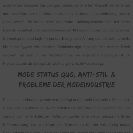
adaptierten Designer das Zeitgeschehen, generierten Polemik, reflektierten
und beeinflussten mit ihren modischen Visionen jahrzehntelang unsere
Gesellschaft. Bis heute sind bestimmte Kleidungsstücke fest mit einer
Dekade verankert wie beispielsweise der Minirock mit den Swinging Sixties.
Dementsprechend jagte in puncto Design von Anfang des 20. Jahrhunderts
bis in die 1990er ein kreatives Fashiondesign Highlight das andere. Doch
seitdem hat sich in der Modebranche, die eigentlich Synonym ist für
Kreativität und als Spiegel der Zeit fungiert, nicht viel bewegt.
Mode Status Quo, Anti-Stil &
Probleme der Modeindustrie
Die letzte Jahrhundertwende war geprägt durch technologischen Fortschritt,
Globalisierung aber auch Wirtschaftskrisen und Terror. Das logische Resultat
daraus war eine kritische Reflexion sowie eine neue gesellschaftliche
Differenzierung, die wiederum der Startschuss für ein vollständig neues