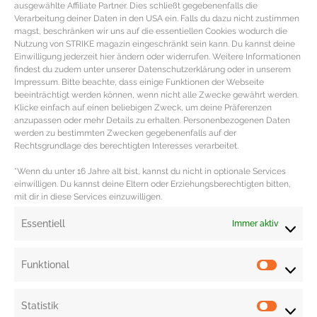
Türen in Kassettenoptik, verschiedenen Schubladen, Haken sowie Regalböde
ausgewählte Affiliate Partner. Dies schließt gegebenenfalls die
Verarbeitung deiner Daten in den USA ein. Falls du dazu nicht zustimmen
für ausreichend Stauraum inklusiver einer robusten Tischplatte aus dunklem
magst, beschränken wir uns auf die essentiellen Cookies wodurch die
Holz mit edler Patina (über Loberon | Pappelholz, Ulmenholz | 1.698 €). Weiße,
Nutzung von STRIKE magazin eingeschränkt sein kann. Du kannst deine
Einwilligung jederzeit hier ändern oder widerrufen. Weitere Informationen
massive
Sitzbank von Miavilla
im Vintage Look mit edel geschwungener
findest du zudem unter unserer Datenschutzerklärung oder in unserem
Rückenlehne und leicht gebogene Armlehnen plus zwei praktische
Impressum. Bitte beachte, dass einige Funktionen der Webseite
beeinträchtigt werden können, wenn nicht alle Zwecke gewährt werden.
Schubladen zum Ausziehen (über Impressionen | MDF | 159 €). Ovales,
Klicke einfach auf einen beliebigen Zweck, um deine Präferenzen
weißes
Tablett von Zara Home
mit geometrischem, semitransparenten
anzupassen oder mehr Details zu erhalten. Personenbezogenen Daten
werden zu bestimmten Zwecken gegebenenfalls auf der
Lochmuster und Glaseinsatz, zwei seitlichen Tragegriffen sowie einem flach
Rechtsgrundlage des berechtigten Interesses verarbeitet.
geschwungenen Rahmen (über Zara Home | 70% Spannholz, 30% Glas | 36 €)
*Wenn du unter 16 Jahre alt bist, kannst du nicht in optionale Services
Redaktion: Nina Ilnseher | Fotocredit: Impressionen, Loberon, Westwing, Zara
einwilligen. Du kannst deine Eltern oder Erziehungsberechtigten bitten,
mit dir in diese Services einzuwilligen.
Home, PR | Cover: Westwing PR
Essentiell
Immer aktiv
Funktional
Statistik