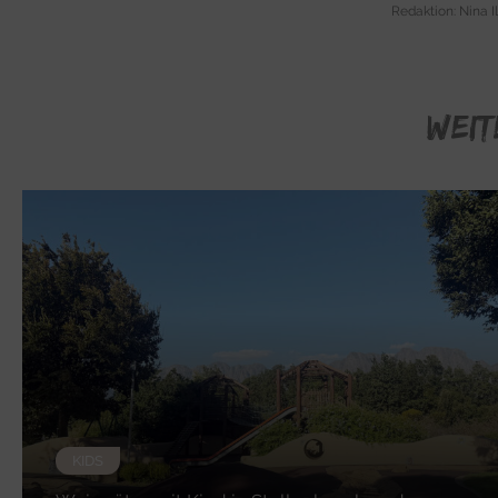
Redaktion: Nina I
WEIT
KIDS