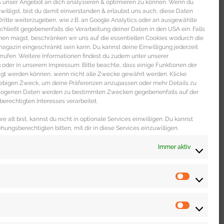
 & unser Angebot an dich analysieren & optimieren zu können. Wenn du
nwilligst, bist du damit einverstanden & erlaubst uns auch, diese Daten
itte weiterzugeben, wie z.B. an Google Analytics oder an ausgewählte
s schließt gegebenenfalls die Verarbeitung deiner Daten in den USA ein. Falls
men magst, beschränken wir uns auf die essentiellen Cookies wodurch die
gazin eingeschränkt sein kann. Du kannst deine Einwilligung jederzeit
 DICH
rrufen. Weitere Informationen findest du zudem unter unserer
oder in unserem Impressum. Bitte beachte, dass einige Funktionen der
igt werden können, wenn nicht alle Zwecke gewährt werden. Klicke
liebigen Zweck, um deine Präferenzen anzupassen oder mehr Details zu
ezogenen Daten werden zu bestimmten Zwecken gegebenenfalls auf der
erechtigten Interesses verarbeitet.
e alt bist, kannst du nicht in optionale Services einwilligen. Du kannst
ehungsberechtigten bitten, mit dir in diese Services einzuwilligen.
Immer aktiv
WOHNEN & LEBEN