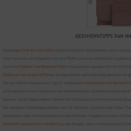
Geschenktipps zum Mu
Dreiteiliges
Duft-Set von Chloé
inklusive hübscher Geschenkbox, einer zart par
einer Herznote von Magnolien mit rosa Pfeffer und einer orientalisch angehauc
Kaschmir
Pullover von Massimo Dutti
in klassischem, geraden Schnitt mit Pat
Duftkerze von Acqua di Parma
, handgearbeitet und aufwendig dekoriert mit 
Flaconi | Reines Naturwachs | 105 €). Goldfarbene
Smartwatch von Michael K
umfangreiche Smart-Funktionen wie Aktivitätstracker, Schlafmessung sowie Kam
braunen, leicht abgerundeten Gläsern mit Farbverlauf und einem kunstvoll ges
frei wählbaren Erlebnisgeschenken wie z.B. Wellness, Gourmet oder Action The
genarbtem Leder mit fünf praktischen Steckfächern, Klappenverschluss mit Dru
Bluetooth Lautsprecher von B&O
aus der Beoplay Serie in futuristischem Desig