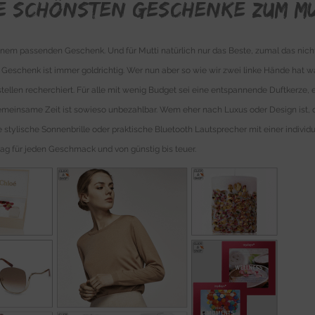
ie schönsten Geschenke zum M
h einem passenden Geschenk. Und für Mutti natürlich nur das Beste, zumal das ni
Geschenk ist immer goldrichtig. Wer nun aber so wie wir zwei linke Hände hat was
en recherchiert. Für alle mit wenig Budget sei eine entspannende Duftkerze, ei
emeinsame Zeit ist sowieso unbezahlbar. Wem eher nach Luxus oder Design ist, d
stylische Sonnenbrille oder praktische Bluetooth Lautsprecher mit einer indivi
g für jeden Geschmack und von günstig bis teuer.