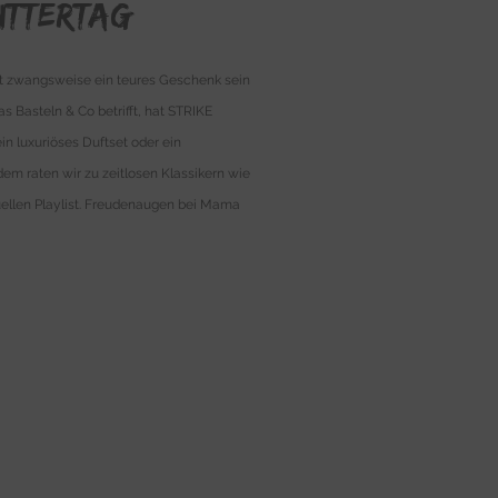
uttertag
cht zwangsweise ein teures Geschenk sein
 Basteln & Co betrifft, hat STRIKE
n luxuriöses Duftset oder ein
em raten wir zu zeitlosen Klassikern wie
duellen Playlist. Freudenaugen bei Mama