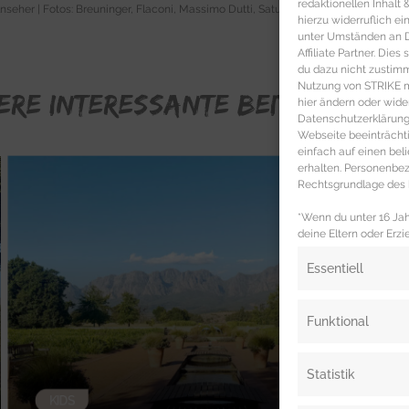
redaktionellen Inhalt
lnseher | Fotos: Breuninger, Flaconi, Massimo Dutti, Saturn, PR
hierzu widerruflich ei
unter Umständen an Dr
Affiliate Partner. Die
du dazu nicht zustim
Nutzung von STRIKE ma
ERE INTERESSANTE BEITRÄGE FÜR
hier ändern oder wide
Datenschutzerklärung 
Webseite beeinträcht
einfach auf einen be
erhalten. Personenb
Rechtsgrundlage des b
*Wenn du unter 16 Jahr
deine Eltern oder Erzi
Essentiell
Funktional
Statistik
KIDS