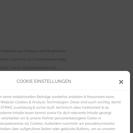
 Kopfnote von Freesien und Pfingstrosen,
tion: 100ml | 61 €). Camelfarbener edler
hmir | 100 €). Zartrosafarbene XXL
circa 60 Stunden Brenndauer. (über
COOKIE EINSTELLUNGEN
d goldfarbenem Gliederarmband sowie
brille von Chloé
im Retro Look mit
seine redaktionellen Beiträge werbefrei anbieten & finanzieren kann,
iedene
Geschenkboxen von Mydays
mit
 Website Cookies & Analyse Technologien. Diese sind auch wichtig, damit
TRIKE zuverlässig & sicher läuft, technisch alles funktioniert & du
 entnehmbarem Karten-Etui aus edel
xterne Inhalte lesen kannst sowie für dich relevante Inhalte gezeigt
ngwunder für Muttis Lieblingsmusik:
 verarbeiten wir & unsere Partner personenbezogene Daten in
beispielsweise via Cookies. Außerdem sammeln wir pseudonymisierte
alten über aufgerufene Seiten oder geklickte Buttons, um so unseren