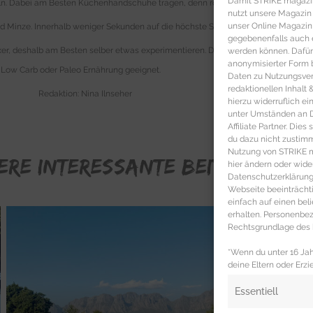
Damit STRIKE magazin 
eln. Dabei am Besten Küchenhandschuhe tragen, denn rote Beete färbt stark ab. D
nutzt unsere Magazin
unser Online Magazin S
und Minze. Innerhalb weniger Sekunden auf die höchste Stufe drehen und bei höchs
gegebenenfalls auch e
xer, deshalb am Besten selber etwas experimentieren. Die angegebenen Zutaten e
werden können. Dafür
anonymisierter Form 
, Low Carb oder Paleo Ernährung geeignet.
Daten zu Nutzungsverh
redaktionellen Inhalt
Redaktion: Nina Ilnseher
hierzu widerruflich ei
unter Umständen an Dr
Affiliate Partner. Die
du dazu nicht zustim
Nutzung von STRIKE ma
ERE INTERESSANTE BEITRÄGE FÜR
hier ändern oder wide
Datenschutzerklärung 
Webseite beeinträcht
einfach auf einen be
erhalten. Personenb
Rechtsgrundlage des b
*Wenn du unter 16 Jahr
deine Eltern oder Erzi
Essentiell