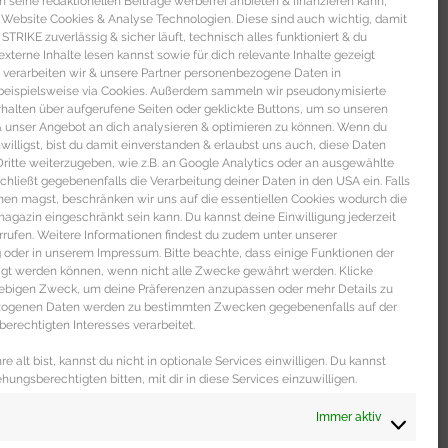
seine redaktionellen Beiträge werbefrei anbieten & finanzieren kann,
ie Banane ebenfalls schälen.
 Website Cookies & Analyse Technologien. Diese sind auch wichtig, damit
TRIKE zuverlässig & sicher läuft, technisch alles funktioniert & du
ter Stufe circa eine Minute mixen.
xterne Inhalte lesen kannst sowie für dich relevante Inhalte gezeigt
rgeben circa 0,4 Liter Smoothie. Der
 verarbeiten wir & unsere Partner personenbezogene Daten in
beispielsweise via Cookies. Außerdem sammeln wir pseudonymisierte
alten über aufgerufene Seiten oder geklickte Buttons, um so unseren
 & unser Angebot an dich analysieren & optimieren zu können. Wenn du
nwilligst, bist du damit einverstanden & erlaubst uns auch, diese Daten
itte weiterzugeben, wie z.B. an Google Analytics oder an ausgewählte
s schließt gegebenenfalls die Verarbeitung deiner Daten in den USA ein. Falls
men magst, beschränken wir uns auf die essentiellen Cookies wodurch die
gazin eingeschränkt sein kann. Du kannst deine Einwilligung jederzeit
 DICH
rrufen. Weitere Informationen findest du zudem unter unserer
oder in unserem Impressum. Bitte beachte, dass einige Funktionen der
igt werden können, wenn nicht alle Zwecke gewährt werden. Klicke
liebigen Zweck, um deine Präferenzen anzupassen oder mehr Details zu
ezogenen Daten werden zu bestimmten Zwecken gegebenenfalls auf der
erechtigten Interesses verarbeitet.
e alt bist, kannst du nicht in optionale Services einwilligen. Du kannst
ehungsberechtigten bitten, mit dir in diese Services einzuwilligen.
Immer aktiv