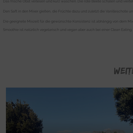
Das frische Obst verlesen und kurz waschen. Die rote Beete schälen und viert
Den Saft in den Mixer gießen, die Früchte dazu und zuletzt die Vanilleschote 
Die geeignete Mixzeit für die gewünschte Konsistenz ist abhängig von dem Mi
Smoothie ist natürlich vegetarisch und vegan aber auch bei einer Clean Eating
WEIT