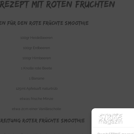
Rezept mit roten Früchten
EN FÜR DEN ROTE FRÜCHTE SMOOTHIE
100gr Heidelbeeren
100gr Erdbeeren
100gr Himbeeren
1 Knolle rote Beete
1 Banane
125ml Apfelsaft naturtrüb
etwas frische Minze
etwa 2cm einer Vanilleschote
REITUNG ROTER FRÜCHTE SMOOTHIE