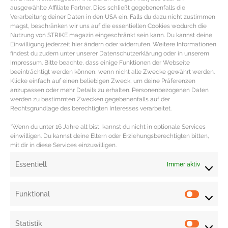
ausgewählte Affiliate Partner. Dies schließt gegebenenfalls die
Mixer füllen.
Verarbeitung deiner Daten in den USA ein. Falls du dazu nicht zustimmen
magst, beschränken wir uns auf die essentiellen Cookies wodurch die
Auf niedrigster Stufe beginnend und innerhalb weniger Sekunden den Mixer
Nutzung von STRIKE magazin eingeschränkt sein kann. Du kannst deine
auf die höchste Stufe schalten. Bei höchster Stufe circa eine weitere Minute
Einwilligung jederzeit hier ändern oder widerrufen. Weitere Informationen
findest du zudem unter unserer Datenschutzerklärung oder in unserem
mixen bis alle Zutaten fein püriert sind.
Impressum. Bitte beachte, dass einige Funktionen der Webseite
beeinträchtigt werden können, wenn nicht alle Zwecke gewährt werden.
Die perfekt Mixzeit hängt von der Leistung des Mixers ab, deshalb am Besten
Klicke einfach auf einen beliebigen Zweck, um deine Präferenzen
etwas ausprobieren.
anzupassen oder mehr Details zu erhalten. Personenbezogenen Daten
werden zu bestimmten Zwecken gegebenenfalls auf der
Die Zutaten ergeben circa 0,4 Liter Smoothie. Das Superfood Smoothie
Rechtsgrundlage des berechtigten Interesses verarbeitet.
Rezept ist kalorienarm, vegan sowie natürlich vegetarisch und perfekt für
*Wenn du unter 16 Jahre alt bist, kannst du nicht in optionale Services
Clean Eating oder Low Carb Ernährung.
einwilligen. Du kannst deine Eltern oder Erziehungsberechtigten bitten,
mit dir in diese Services einzuwilligen.
Redaktion: Nina Ilnseher
Essentiell
Immer aktiv
Funktional
Statistik