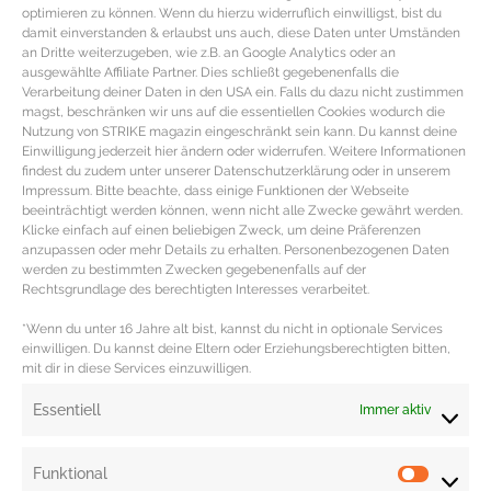
optimieren zu können. Wenn du hierzu widerruflich einwilligst, bist du
Dafür den Trüffel feinhacken. Die zimmerwarme Butter schaumig schlagen,
damit einverstanden & erlaubst uns auch, diese Daten unter Umständen
salzen, mit zwei Teelöffel Zitronensaft und dem frisch gemahlenen Pfeffer
an Dritte weiterzugeben, wie z.B. an Google Analytics oder an
ausgewählte Affiliate Partner. Dies schließt gegebenenfalls die
vermengen. Danach den geriebenen Trüffel unterheben und fertig ist die
Verarbeitung deiner Daten in den USA ein. Falls du dazu nicht zustimmen
magst, beschränken wir uns auf die essentiellen Cookies wodurch die
Trüffelbutter.
Nutzung von STRIKE magazin eingeschränkt sein kann. Du kannst deine
Aus dem Bratenfond im Bräter lässt sich natürlich auch hervorragend eine
Einwilligung jederzeit hier ändern oder widerrufen. Weitere Informationen
findest du zudem unter unserer Datenschutzerklärung oder in unserem
Sauce machen. Dafür den Bratenfond in einen Topf geben. Dann das Öl mit
Impressum. Bitte beachte, dass einige Funktionen der Webseite
beeinträchtigt werden können, wenn nicht alle Zwecke gewährt werden.
dem Tomatenmark, Rotwein, rotem Traubensaft, Lorbeerblatt,
Klicke einfach auf einen beliebigen Zweck, um deine Präferenzen
Wacholderbeeren, Wildgewürz und Honig hinzufügen und für circa fünf
anzupassen oder mehr Details zu erhalten. Personenbezogenen Daten
werden zu bestimmten Zwecken gegebenenfalls auf der
Minuten köcheln lassen.
Rechtsgrundlage des berechtigten Interesses verarbeitet.
Das Rezept reicht für circa sechs Personen. Das Rehrücken Rezept ist
*Wenn du unter 16 Jahre alt bist, kannst du nicht in optionale Services
passend für die Clean Eating, Paleo oder Low Carb Ernährung.
einwilligen. Du kannst deine Eltern oder Erziehungsberechtigten bitten,
mit dir in diese Services einzuwilligen.
Redaktion: Nina Ilnseher | Fotocredit: Shutterstock
Essentiell
Immer aktiv
Funktional