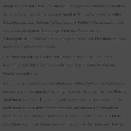
ebenfalls noch mal auf Raumtemperatur bringen. Geschmacklich macht es
keinen Unterschied, ob man es über Nacht im Kühlschrank oder im kalten
Wasserbad auftaut. Niemals Tiefkühlfleisch in heißem Wasser oder im Ofen
versuchen aufzutauen. Dadurch gart man das Fleisch bereits.
Schockgefrostetes Fleisch ist qualitativ genauso gut wie Frischfleisch, man
muss es nur schonend auftauen.
Den Backofen auf 175° C vorheizen. Den Rehrücken abspülen und mit
Küchentüchern abtrocknen. Eventuell mit einem scharfen Messer die
Muskelhaut entfernen.
Wenn man die Rückenfilets des gehäuteten Rehrückens vor dem Zubereiten
ein wenig vom Knochen löst, kann man diese Spalte nutzen, um das Fleisch
auch innen zu würzen. Dazu entlang des oberen Wirbelkamms der Länge
nach einen ca. 1 cm tiefen Schnitt machen und mit dem Messer nah am
Knochen bleiben. Ideal hierfür ist eine Wildgewürz-Mischung, Salz, Pfeffer,
zerstoßene Wacholderbeeren sowie einige Zweige Rosmarin und Thymian.