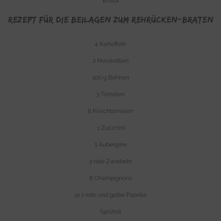
Bratöl
Rezept Für die Beilagen zum Rehrücken-Braten
4 Kartoffeln
2 Maiskolben
100 g Bohnen
3 Tomaten
6 Kirschtomaten
1 Zucchini
1 Aubergine
2 rote Zwiebeln
8 Champignons
je 1 rote und gelbe Paprika
Sprühöl