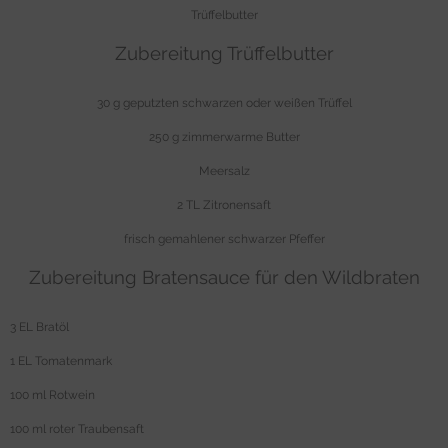
Trüffelbutter
Zubereitung Trüffelbutter
30 g geputzten schwarzen oder weißen Trüffel
250 g zimmerwarme Butter
Meersalz
2 TL Zitronensaft
frisch gemahlener
schwarzer Pfeffer
Zubereitung Bratensauce für den Wildbraten
3 EL Bratöl
1 EL Tomatenmark
100 ml Rotwein
100 ml roter Traubensaft