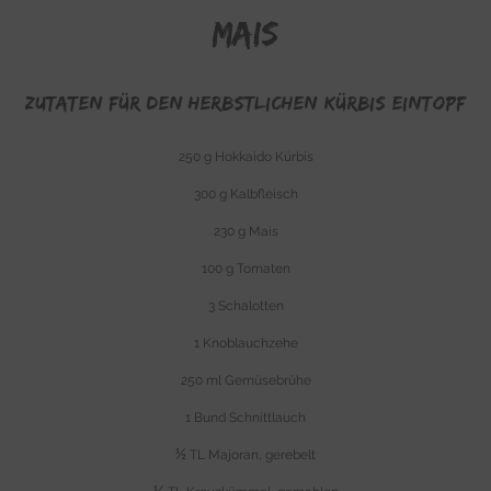
Mais
Zutaten für den herbstlichen Kürbis Eintopf
250 g Hokkaido Kürbis
300 g Kalbfleisch
230 g Mais
100 g Tomaten
3 Schalotten
1 Knoblauchzehe
250 ml Gemüsebrühe
1 Bund Schnittlauch
½
TL Majoran, gerebelt