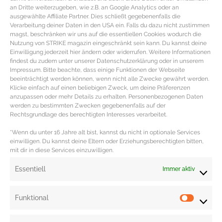
abgegossenen Maiswasser mit in den Topf geben.
an Dritte weiterzugeben, wie z.B. an Google Analytics oder an
ausgewählte Affiliate Partner. Dies schließt gegebenenfalls die
Danach die Gewürze, das gebratene Fleisch und die Tomaten in den Topf
Verarbeitung deiner Daten in den USA ein. Falls du dazu nicht zustimmen
hinzufügen. Die Brühe angießen und umrühren. Das Ganze zugedeckt crica
magst, beschränken wir uns auf die essentiellen Cookies wodurch die
Nutzung von STRIKE magazin eingeschränkt sein kann. Du kannst deine
15 Minuten köcheln lassen. Dann erst den Kürbis dazugeben, damit er nicht
Einwilligung jederzeit hier ändern oder widerrufen. Weitere Informationen
matschig wird und alles zusammen weitere 15 Minuten köcheln lassen.
findest du zudem unter unserer Datenschutzerklärung oder in unserem
Impressum. Bitte beachte, dass einige Funktionen der Webseite
Den Schnittlauch klein schneiden und über die fertig angerichteten Teller
beeinträchtigt werden können, wenn nicht alle Zwecke gewährt werden.
Klicke einfach auf einen beliebigen Zweck, um deine Präferenzen
streuen.
anzupassen oder mehr Details zu erhalten. Personenbezogenen Daten
werden zu bestimmten Zwecken gegebenenfalls auf der
Dazu passt hervorragend Schwarzer Reis, Kartoffeln oder Buchweizen.
Rechtsgrundlage des berechtigten Interesses verarbeitet.
Das Rezept ergibt circa zwei Portionen. Das One Pot Eintopf Rezept ist
*Wenn du unter 16 Jahre alt bist, kannst du nicht in optionale Services
passend für die Clean Eating, Paleo oder Low Carb Ernährung.
einwilligen. Du kannst deine Eltern oder Erziehungsberechtigten bitten,
mit dir in diese Services einzuwilligen.
Redaktion: Nina Ilnseher | Bildcredit: Shutterstock
Essentiell
Immer aktiv
Funktional