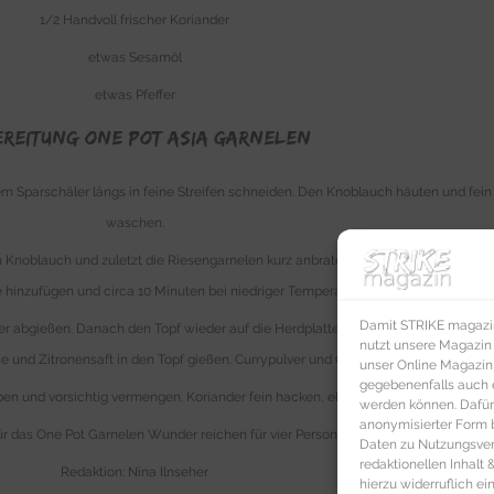
1/2 Handvoll frischer Koriander
etwas Sesamöl
etwas Pfeffer
EREITUNG ONE POT Asia GARNELEN
em Sparschäler längs in feine Streifen schneiden. Den Knoblauch häuten und fei
waschen.
n Knoblauch und zuletzt die Riesengarnelen kurz anbraten. Mit reichlich Wasser
hinzufügen und circa 10 Minuten bei niedriger Temperatur garen.
Damit STRIKE magazin 
 abgießen. Danach den Topf wieder auf die Herdplatte stellen, die Temperatur w
nutzt unsere Magazin
und Zitronensaft in den Topf gießen. Currypulver und Chiliflocken unterrühren.
unser Online Magazin S
gegebenenfalls auch e
n und vorsichtig vermengen. Koriander fein hacken, ebenfalls in den Topf geben
werden können. Dafür
anonymisierter Form 
ür das One Pot Garnelen Wunder reichen für vier Personen.
Daten zu Nutzungsverh
redaktionellen Inhalt
Redaktion: Nina Ilnseher
hierzu widerruflich ei