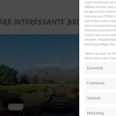
unter Umständen an Dr
Affiliate Partner. Die
du dazu nicht zustim
Nutzung von STRIKE ma
ERE INTERESSANTE BEITRÄGE FÜR
hier ändern oder wide
Datenschutzerklärung 
Webseite beeinträcht
einfach auf einen be
erhalten. Personenb
Rechtsgrundlage des b
*Wenn du unter 16 Jahr
deine Eltern oder Erzi
Essentiell
Funktional
Statistik
KIDS
Marketing
Südafrika Urlaubstipps mit Kind