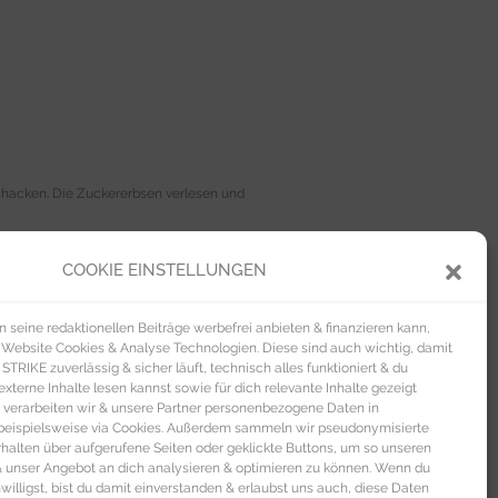
n hacken. Die Zuckererbsen verlesen und
 aufgießen, etwas salzen und zum Kochen
COOKIE EINSTELLUNGEN
seine redaktionellen Beiträge werbefrei anbieten & finanzieren kann,
ieder erhöhen und das beiseite gestellte
 Website Cookies & Analyse Technologien. Diese sind auch wichtig, damit
TRIKE zuverlässig & sicher läuft, technisch alles funktioniert & du
xterne Inhalte lesen kannst sowie für dich relevante Inhalte gezeigt
 und leicht unterheben.
 verarbeiten wir & unsere Partner personenbezogene Daten in
beispielsweise via Cookies. Außerdem sammeln wir pseudonymisierte
alten über aufgerufene Seiten oder geklickte Buttons, um so unseren
 & unser Angebot an dich analysieren & optimieren zu können. Wenn du
nwilligst, bist du damit einverstanden & erlaubst uns auch, diese Daten