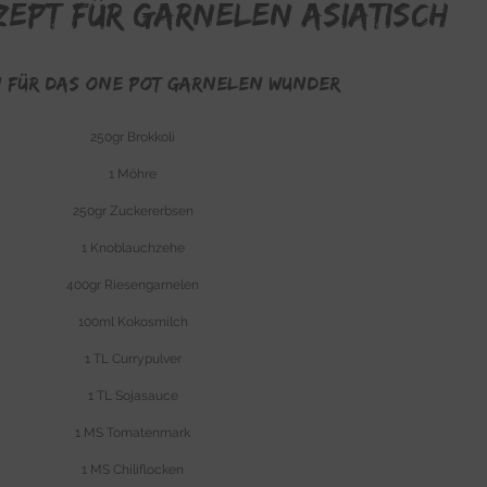
zept für Garnelen asiatisch
 FÜR DAS ONE POT GARNELEN WUNDER
250gr Brokkoli
1 Möhre
250gr Zuckererbsen
1 Knoblauchzehe
400gr Riesengarnelen
100ml Kokosmilch
1 TL Currypulver
1 TL Sojasauce
1 MS Tomatenmark
1 MS Chiliflocken