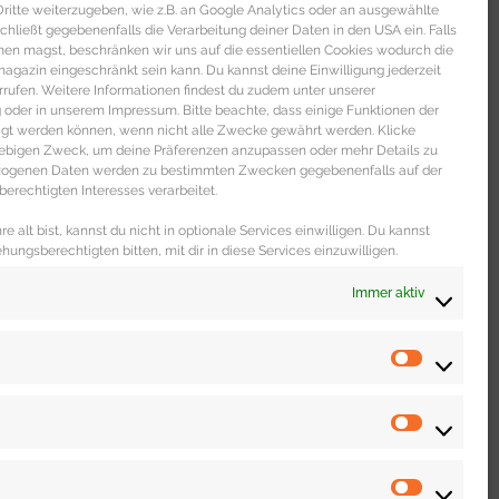
itte weiterzugeben, wie z.B. an Google Analytics oder an ausgewählte
s schließt gegebenenfalls die Verarbeitung deiner Daten in den USA ein. Falls
men magst, beschränken wir uns auf die essentiellen Cookies wodurch die
gazin eingeschränkt sein kann. Du kannst deine Einwilligung jederzeit
 DICH
rrufen. Weitere Informationen findest du zudem unter unserer
oder in unserem Impressum. Bitte beachte, dass einige Funktionen der
igt werden können, wenn nicht alle Zwecke gewährt werden. Klicke
liebigen Zweck, um deine Präferenzen anzupassen oder mehr Details zu
ezogenen Daten werden zu bestimmten Zwecken gegebenenfalls auf der
erechtigten Interesses verarbeitet.
e alt bist, kannst du nicht in optionale Services einwilligen. Du kannst
ehungsberechtigten bitten, mit dir in diese Services einzuwilligen.
Immer aktiv
WOHNEN & LEBEN
Dating Portal „The Inner Circle“ im
unabhängigen Test