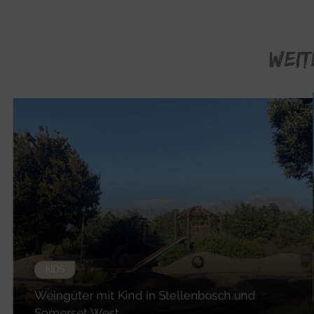
WEIT
KIDS
Weingüter mit Kind in Stellenbosch und
Somerset West