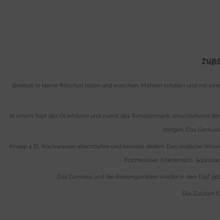
ZUB
Brokkoli in kleine Röschen teilen und waschen. Möhren schälen und mit ein
In einem Topf das Öl erhitzen und zuerst das Tomatenmark, anschließend de
bringen. Das Gemüse 
Knapp 4 EL Kochwasser abschöpfen und beiseite stellen. Das restliche Wasser
Kochwasser, Kokosmilch, Sojasauce 
Das Gemüse und die Riesengarnelen wieder in den Topf gebe
Die Zutaten f