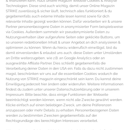
& finanzieren kann, nutzt unsere Magazin Website Cookies & Analyse
Besten halten sich die Blätter in ein feuchtes Tuch gewickelt im Kühlschrank.
Technologien. Diese sind auch wichtig, damit unser Online Magazin
STRIKE zuverlässig & sicher läuft, technisch alles funktioniert & du
Man kann sich Pfefferminze im Topf aber auch leicht selber ziehen.
gegebenenfalls auch externe Inhalte lesen kannst sowie für dich
relevante Inhalte gezeigt werden können. Dafür verarbeiten wir & unsere
Getrocknete Pfefferminze schmeckt herrlich als Tee Aufguss. Durch ihren
Partner personenbezogene Daten in anonymisierter Form beispielsweise
erfrischenden Geschmack passt sie auch gut in Salate, Smoothies oder
via Cookies. Außerdem sammeln wir pseudonymisierte Daten zu
Nutzungsverhalten über aufgerufene Seiten oder geklickte Buttons, um
selbstgemachte Limonaden. Das beliebte Pfefferminzöl wird durch
so unseren redaktionellen Inhalt & unser Angebot an dich analysieren &
Destillation gewonnen und eignet sich besonders gegen Unruhe oder
optimieren zu können. Wenn du hierzu widerruflich einwilligst, bist du
damit einverstanden & erlaubst uns auch, diese Daten unter Umständen
Depression. Außerdem lindert es Kopfschmerzen oder Fieber und hilft gegen
an Dritte weiterzugeben, wie z.B. an Google Analytics oder an
Hautausschläge, Akne oder Rötungen, weil die Pfefferminze die Ölproduktion
ausgewählte Affiliate Partner. Dies schließt gegebenenfalls die
Verarbeitung deiner Daten in den USA ein. Falls du dazu nicht zustimmen
der Haut und damit den pH-Wert der Haut ausgleicht.
magst, beschränken wir uns auf die essentiellen Cookies wodurch die
Nutzung von STRIKE magazin eingeschränkt sein kann. Du kannst deine
WO GIBT’S PFEFFERMINZE?
Einwilligung jederzeit hier ändern oder widerrufen. Weitere Informationen
findest du zudem unter unserer Datenschutzerklärung oder in unserem
Impressum. Bitte beachte, dass einige Funktionen der Webseite
Pfefferminzöl könnt Ihr bequem online über
die Online Apotheke DocMorris
beeinträchtigt werden können, wenn nicht alle Zwecke gewährt werden.
bestellen.
Klicke einfach auf einen beliebigen Zweck, um deine Präferenzen
anzupassen oder mehr Details zu erhalten. Personenbezogenen Daten
Rezepte & Inspirationen mit dem Superfood
werden zu bestimmten Zwecken gegebenenfalls auf der
Rechtsgrundlage des berechtigten Interesses verarbeitet.
Pfefferminze findest Du hier auf STRIKE
magazin.