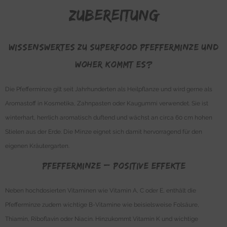
Zubereitung
WISSENSWERTES ZU SUPERFOOD PFEFFERMINZE UND
WOHER KOMMT ES?
Die Pfefferminze gilt seit Jahrhunderten als Heilpflanze und wird gerne als
Aromastoff in Kosmetika, Zahnpasten oder Kaugummi verwendet. Sie ist
winterhart, herrlich aromatisch duftend und wächst an circa 60 cm hohen
Stielen aus der Erde. Die Minze eignet sich damit hervorragend für den
eigenen Kräutergarten.
PFEFFERMINZE – POSITIVE EFFEKTE
Neben hochdosierten Vitaminen wie Vitamin A, C oder E, enthält die
Pfefferminze zudem wichtige B-Vitamine wie beisielsweise Folsäure,
Thiamin, Riboflavin oder Niacin. Hinzukommt Vitamin K und wichtige