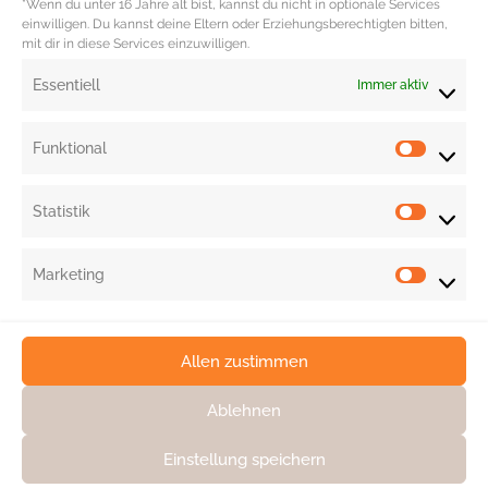
*Wenn du unter 16 Jahre alt bist, kannst du nicht in optionale Services
einwilligen. Du kannst deine Eltern oder Erziehungsberechtigten bitten,
mit dir in diese Services einzuwilligen.
Redaktion: Nina Ilnseher
Essentiell
Immer aktiv
Funktional
Statistik
Marketing
Allen zustimmen
Ablehnen
Einstellung speichern
KONTAKT