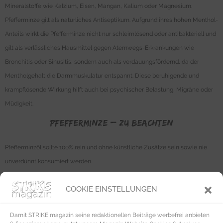
Mineralstoffe wie Kalzium, Eisen, Mangan, Kalium oder Magnesium.
Pfefferminze gilt als natürliches Antiseptikum. Aufgrund ihres hohen Menthol-
Anteils wirkt die Pfefferminze nicht nur schleimlösend oder antibakteriell und
gilt als verlässliches Hausmittel gegen Atemwegs-Erkrankungen wie
Bronchitis oder Sinusitis, sondern auch als verdauungsfördernd, da der
Mentholgehalt die Darmmuskulatur entspannt. Diese beruhigende und
krampflösende Wirkung hilft auch bei psychischer Belastung, Migräne oder
Müdigkeit.
PFEFFERMINZE – ZU BEACHTEN
Pfefferminzöl sollte 100% rein und ohne künstliche Zusätze sein sowie nie
unverdünnt konsumiert werden.
PFEFFERMINZE KAUFTIPPS, LAGERUNG & VERZEHR
COOKIE EINSTELLUNGEN
Frische Pfefferminzblätter sind inzwischen ganzjährig im Supermarkt
Damit STRIKE magazin seine redaktionellen Beiträge werbefrei anbieten
erhältlich. Die Blätter sollten frei von Verfärbungen oder Flecken sein. Am