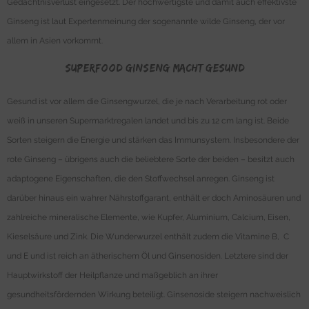
Gedächtnisverlust eingesetzt. Der hochwertigste und damit auch effektivste
Ginseng ist laut Expertenmeinung der sogenannte wilde Ginseng, der vor
allem in Asien vorkommt.
Superfood Ginseng macht gesund
Gesund ist vor allem die Ginsengwurzel, die je nach Verarbeitung rot oder
weiß in unseren Supermarktregalen landet und bis zu 12 cm lang ist. Beide
Sorten steigern die Energie und stärken das Immunsystem. Insbesondere der
rote Ginseng – übrigens auch die beliebtere Sorte der beiden – besitzt auch
adaptogene Eigenschaften, die den Stoffwechsel anregen. Ginseng ist
darüber hinaus ein wahrer Nährstoffgarant, enthält er doch Aminosäuren und
zahlreiche mineralische Elemente, wie Kupfer, Aluminium, Calcium, Eisen,
Kieselsäure und Zink. Die Wunderwurzel enthält zudem die Vitamine B, C
und E und ist reich an ätherischem Öl und Ginsenosiden. Letztere sind der
Hauptwirkstoff der Heilpflanze und maßgeblich an ihrer
gesundheitsfördernden Wirkung beteiligt. Ginsenoside steigern nachweislich