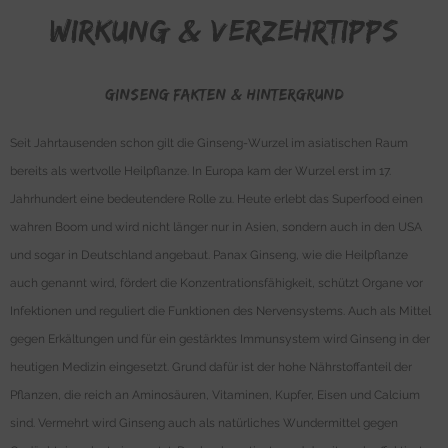
Wirkung & Verzehrtipps
Ginseng FAKTEN & Hintergrund
Seit Jahrtausenden schon gilt die Ginseng-Wurzel im asiatischen Raum
bereits als wertvolle Heilpflanze. In Europa kam der Wurzel erst im 17.
Jahrhundert eine bedeutendere Rolle zu. Heute erlebt das Superfood einen
wahren Boom und wird nicht länger nur in Asien, sondern auch in den USA
und sogar in Deutschland angebaut. Panax Ginseng, wie die Heilpflanze
auch genannt wird, fördert die Konzentrationsfähigkeit, schützt Organe vor
Infektionen und reguliert die Funktionen des Nervensystems. Auch als Mittel
gegen Erkältungen und für ein gestärktes Immunsystem wird Ginseng in der
heutigen Medizin eingesetzt. Grund dafür ist der hohe Nährstoffanteil der
Pflanzen, die reich an Aminosäuren, Vitaminen, Kupfer, Eisen und Calcium
sind. Vermehrt wird Ginseng auch als natürliches Wundermittel gegen