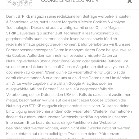
COOKIE EINSTELLUNGEN
verfeinert. Männer nutzen die Kraft der Wurzel ebenfalls, soll Ginseng doch
gegen Haarausfall wirken. Vor allem die Ginsenoside Ro sollen das
Damit STRIKE magazin seine redaktionellen Beiträge werbefrei anbieten
Haarwachstum stimulieren. Für das innere Schönheitsempfinden sorgt
& finanzieren kann, nutzt unsere Magazin Website Cookies & Analyse
Technologien. Diese sind auch wichtig, damit unser Online Magazin
Ginseng ebenso, indem es die Herstellung von Östrogenen unterstützt und so
STRIKE zuverlässig & sicher läuft, technisch alles funktioniert & du
das eigene Wohlbefinden steigert.
gegebenenfalls auch externe Inhalte lesen kannst sowie für dich
relevante Inhalte gezeigt werden können. Dafür verarbeiten wir & unsere
Partner personenbezogene Daten in anonymisierter Form beispielsweise
Superfood Ginseng – Anwendung & Verzehrtipps
via Cookies. Außerdem sammeln wir pseudonymisierte Daten zu
Nutzungsverhalten über aufgerufene Seiten oder geklickte Buttons, um
Ginseng ist heute als Pulver, Kapsel, als Tee oder Extrakt erhältlich. Bei allen
so unseren redaktionellen Inhalt & unser Angebot an dich analysieren &
optimieren zu können. Wenn du hierzu widerruflich einwilligst, bist du
gilt es auf die Zusatzstoffe zu achten. Je weniger Zusatz- und Farbstoffe,
damit einverstanden & erlaubst uns auch, diese Daten unter Umständen
desto hochwertiger das Produkt. Die empfohlene Dosis an Ginseng hängt von
an Dritte weiterzugeben, wie z.B. an Google Analytics oder an
ausgewählte Affiliate Partner. Dies schließt gegebenenfalls die
den eigenen Bedürfnissen ab und kann vorab mit einem Arzt oder
Verarbeitung deiner Daten in den USA ein. Falls du dazu nicht zustimmen
magst, beschränken wir uns auf die essentiellen Cookies wodurch die
Pflanzenheilkundler abgesprochen werden. Meist empfiehlt es sich mit einer
Nutzung von STRIKE magazin eingeschränkt sein kann. Du kannst deine
geringen Dosis zu beginnen. Kinder sollten Ginseng übrigens nicht
Einwilligung jederzeit hier ändern oder widerrufen. Weitere Informationen
findest du zudem unter unserer Datenschutzerklärung oder in unserem
einnehmen. Für die Herstellung des gesunden Ginseng-Tees kann die Wurzel
Impressum. Bitte beachte, dass einige Funktionen der Webseite
in kleine Scheiben und anschließend mit heißem Wasser übergossen
beeinträchtigt werden können, wenn nicht alle Zwecke gewährt werden.
Klicke einfach auf einen beliebigen Zweck, um deine Präferenzen
werden. In getrockneter Form kann die Wurzel aber auch gegessen werden.