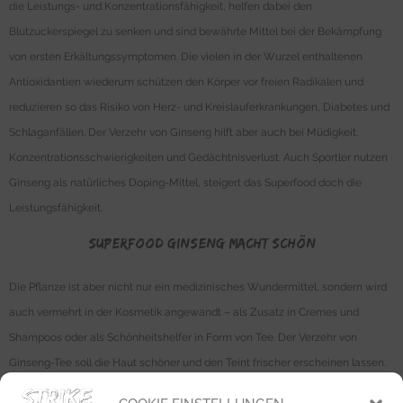
die Leistungs- und Konzentrationsfähigkeit, helfen dabei den
Blutzuckerspiegel zu senken und sind bewährte Mittel bei der Bekämpfung
von ersten Erkältungssymptomen. Die vielen in der Wurzel enthaltenen
Antioxidantien wiederum schützen den Körper vor freien Radikalen und
reduzieren so das Risiko von Herz- und Kreislauferkrankungen, Diabetes und
Schlaganfällen. Der Verzehr von Ginseng hilft aber auch bei Müdigkeit,
Konzentrationsschwierigkeiten und Gedächtnisverlust. Auch Sportler nutzen
Ginseng als natürliches Doping-Mittel, steigert das Superfood doch die
Leistungsfähigkeit.
Superfood Ginseng macht schön
Die Pflanze ist aber nicht nur ein medizinisches Wundermittel, sondern wird
auch vermehrt in der Kosmetik angewandt – als Zusatz in Cremes und
Shampoos oder als Schönheitshelfer in Form von Tee. Der Verzehr von
Ginseng-Tee soll die Haut schöner und den Teint frischer erscheinen lassen.
Die Durchblutung der Haut wird verbessert und dadurch die Hautporen