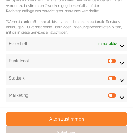
anzupassen oder mehr Details zu erhalten. Personenbezogenen Daten
Leichter verdaulich wird sie nachdem sie gekocht wurde.
werden zu bestimmten Zwecken gegebenenfalls auf der
Rechtsgrundlage des berechtigten Interesses verarbeitet.
Rezept Tipps mit Superfood Ginseng findest du auf der
STRIKE magazin Rezept Seite.
*Wenn du unter 16 Jahre alt bist, kannst du nicht in optionale Services
einwilligen. Du kannst deine Eltern oder Erziehungsberechtigten bitten,
mit dir in diese Services einzuwilligen.
Redaktion: Katja Reichgardt | Fotocredit: Shutterstock
Essentiell
Immer aktiv
Funktional
Statistik
Marketing
Allen zustimmen
Ablehnen