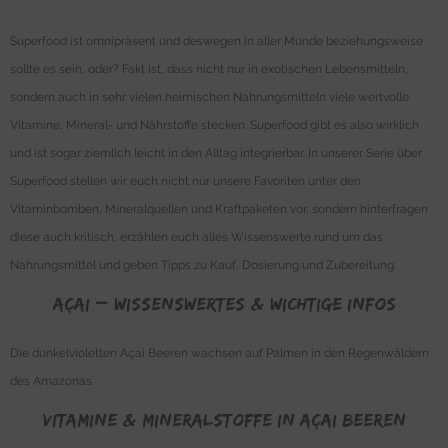
Superfood ist omnipräsent und deswegen in aller Munde beziehungsweise
sollte es sein, oder? Fakt ist, dass nicht nur in exotischen Lebensmitteln,
sondern auch in sehr vielen heimischen Nahrungsmitteln viele wertvolle
Vitamine, Mineral- und Nährstoffe stecken. Superfood gibt es also wirklich
und ist sogar ziemlich leicht in den Alltag integrierbar. In unserer Serie über
Superfood stellen wir euch nicht nur unsere Favoriten unter den
Vitaminbomben, Mineralquellen und Kraftpaketen vor, sondern hinterfragen
diese auch kritisch, erzählen euch alles Wissenswerte rund um das
Nahrungsmittel und geben Tipps zu Kauf, Dosierung und Zubereitung.
Açai – Wissenswertes & wichtige Infos
Die dunkelvioletten Açai Beeren wachsen auf Palmen in den Regenwäldern
des Amazonas.
Vitamine & Mineralstoffe in Açai Beeren