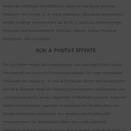
Neben der vielfältigen Nährstoffdichte liefert die Açai Beere gesunde
Fettsäuren wie Omega -3-, 6- und 9- Fettsäuren, pflanzliche Aminosäuren,
enthält unzählige Vitamine wie A, B1, B2, B3, C und E plus lebenswichtige
Mineralien und Spurenelemente wie Eisen, Kalzium, Kalium, Phosphor,
Magnesium, Zink und Kupfer.
Açai & positive Effekte
Die Açai Beere steigert die Konzentrations- und Leistungsfähigkeit sowie
Antriebskraft und reduziert Erschöpfungszustände. Die vielen essenziellen
Fettsäuren wie Omega-3-, -6- und -9-Fettsäuren stärken das Nervensystem
und die B-Vitamine regeln die Freisetzung von Dopamin und Serotonin, was
sich wiederum positiv auf das allgemeine Wohlbefinden auswirkt. Außerdem
fördern die enthaltenen speziellen Aminosäuren den Muskelaufbau bzw.
können die Muskeln entspannen, was wiederum die Schlafqualität
verbessern kann. Die dunkelviolette Beere überzeugt zudem mit
überdurchschnittlich hohem Gehalt an Antioxidantien, weshalb sie nicht nur