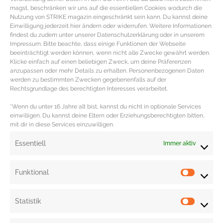
Salatdressings eignet sich das Pulver der Beere.
magst, beschränken wir uns auf die essentiellen Cookies wodurch die
Nutzung von STRIKE magazin eingeschränkt sein kann. Du kannst deine
AÇAI Kauftipp
Einwilligung jederzeit hier ändern oder widerrufen. Weitere Informationen
findest du zudem unter unserer Datenschutzerklärung oder in unserem
Impressum. Bitte beachte, dass einige Funktionen der Webseite
Beim Kauf auf den angegebenen ORAC-Wert achten. Dieser verweist auf die
beeinträchtigt werden können, wenn nicht alle Zwecke gewährt werden.
enthaltene Höhe der Antioxidatien. Açai ist auch ein echter Schönmacher
Klicke einfach auf einen beliebigen Zweck, um deine Präferenzen
anzupassen oder mehr Details zu erhalten. Personenbezogenen Daten
und deshalb in der Kosmetik beliebt (
Açai Kosmetik online kaufen
).
werden zu bestimmten Zwecken gegebenenfalls auf der
Rechtsgrundlage des berechtigten Interesses verarbeitet.
Rezepte & Inspirationen mit dem Superfood
Açai findest Du hier auf STRIKE magazin.
*Wenn du unter 16 Jahre alt bist, kannst du nicht in optionale Services
einwilligen. Du kannst deine Eltern oder Erziehungsberechtigten bitten,
mit dir in diese Services einzuwilligen.
Redaktion: Nina Ilnseher
Essentiell
Immer aktiv
Funktional
Statistik