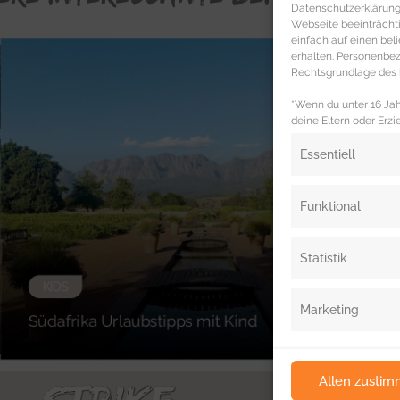
Datenschutzerklärung 
Webseite beeinträcht
einfach auf einen be
erhalten. Personenb
Rechtsgrundlage des b
*Wenn du unter 16 Jahr
deine Eltern oder Erzi
Essentiell
Funktional
Statistik
KIDS
Marketing
Südafrika Urlaubstipps mit Kind
Allen zusti