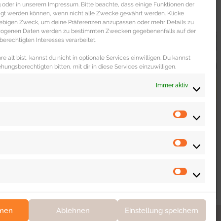
oder in unserem Impressum. Bitte beachte, dass einige Funktionen der
igt werden können, wenn nicht alle Zwecke gewährt werden. Klicke
liebigen Zweck, um deine Präferenzen anzupassen oder mehr Details zu
ezogenen Daten werden zu bestimmten Zwecken gegebenenfalls auf der
erechtigten Interesses verarbeitet.
e alt bist, kannst du nicht in optionale Services einwilligen. Du kannst
ehungsberechtigten bitten, mit dir in diese Services einzuwilligen.
Immer aktiv
WOHNEN & LEBEN
Dating Portal „The Inner Circle“ im
unabhängigen Test
mmen
Ablehnen
Einstellung speichern