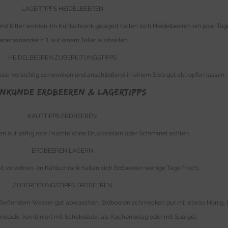
LAGERTIPPS HEIDELBEEREN
und bitter werden. Im Kühlschrank gelagert halten sich Heidelbeeren ein paar Ta
ebeneinander z.B. auf einem Teller ausbreiten.
HEIDELBEEREN ZUBEREITUNGSTIPPS
er vorsichtig schwenken und anschließend in einem Sieb gut abtropfen lassen.
NKUNDE Erdbeeren & Lagertipps
KAUFTIPPS ERDBEEREN
n auf saftig rote Früchte ohne Druckstellen oder Schimmel achten.
ERDBEEREN LAGERN
t verzehren. Im Kühlschrank halten sich Erdbeeren wenige Tage frisch.
ZUBEREITUNGSTIPPS ERDBEEREN
 fließendem Wasser gut abwaschen. Erdbeeren schmecken pur mit etwas Honig, i
melade, kombiniert mit Schokolade, als Kuchenbelag oder mit Spargel.