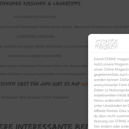
ENKUNDE Kirschen & Lagertipps
KAUFBERATER KIRSCHEN
nen frischen Stielansatz achten sowie darauf, dass keine Wurmlöcher vorhanden
LAGERTIPPS KIRSCHEN
ar deshalb am besten direkt verarbeiten. Zum Einfrieren den Stein (Kern) behalten
KIRSCHEN ZUBEREITUNGSTIPPS
Damit STRIKE magazin 
nutzt unsere Magazin
nders lecker schmecken Kirschen frisch vom Baum aber auch als Marmelade, Kom
unser Online Magazin S
mmer halbieren und auf eventuellen Wurmbefall prüfen.
gegebenenfalls auch e
werden können. Dafür
ischen Obst für Juni gibt es auf
unserer Rezeptsei
anonymisierter Form 
Daten zu Nutzungsverh
redaktionellen Inhalt
Redaktion: Nina Ilnseher | Fotos: Redaktion
hierzu widerruflich ei
unter Umständen an Dr
Affiliate Partner. Die
du dazu nicht zustim
Nutzung von STRIKE ma
ERE INTERESSANTE BEITRÄGE FÜR
hier ändern oder wide