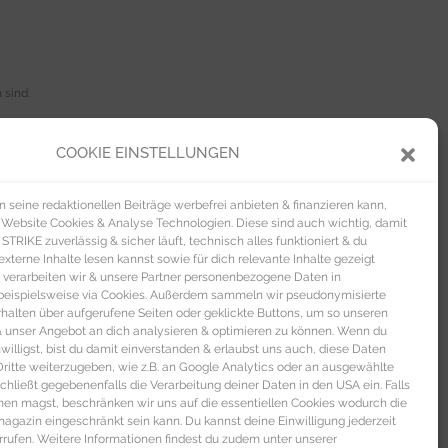
 sind.
COOKIE EINSTELLUNGEN
.
seine redaktionellen Beiträge werbefrei anbieten & finanzieren kann,
 Website Cookies & Analyse Technologien. Diese sind auch wichtig, damit
pott oder in Aufläufen. Kirschen vor dem
TRIKE zuverlässig & sicher läuft, technisch alles funktioniert & du
xterne Inhalte lesen kannst sowie für dich relevante Inhalte gezeigt
 verarbeiten wir & unsere Partner personenbezogene Daten in
te
.
beispielsweise via Cookies. Außerdem sammeln wir pseudonymisierte
alten über aufgerufene Seiten oder geklickte Buttons, um so unseren
 & unser Angebot an dich analysieren & optimieren zu können. Wenn du
nwilligst, bist du damit einverstanden & erlaubst uns auch, diese Daten
itte weiterzugeben, wie z.B. an Google Analytics oder an ausgewählte
s schließt gegebenenfalls die Verarbeitung deiner Daten in den USA ein. Falls
men magst, beschränken wir uns auf die essentiellen Cookies wodurch die
gazin eingeschränkt sein kann. Du kannst deine Einwilligung jederzeit
 DICH
rrufen. Weitere Informationen findest du zudem unter unserer