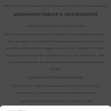
Blätter vom Strunk trennen. Die Blätter waschen und gut trockenschleudern.
WARENKUNDE Erbsen & Zuckerschoten
KAUFTIPPS ERBSEN & ZUCKERSCHOTEN
Auf frische feste Schoten achten. Außerdem nach der Erbsensorte fragen,
denn die süßlich schmeckenden Markerbsen passen gut in asiatische
Gerichte und Schalerbsen hingegen sorgen für die Cremigkeit in Pürees,
Suppen oder Eintöpfen. Wer übrigens keine Lust aufs Schälen hat, sollte
Zuckerschoten kaufen. Bei dieser Sorte muss die Schote nur entfädelt
werden.
ZUCKERSCHOTEN & ERBSEN LAGERN
Frische Erbsen in der Schale maximal drei Tage im Kühlschrank
aufbewahren. Zuckerschoten am Besten direkt verwenden.
ZUBEREITUNGSTIPPS ERBSEN & ZUCKERSCHOTEN
Frische Erbsen sind perfekt zum Einfrieren. Dafür Erbsen pellen, kurz in