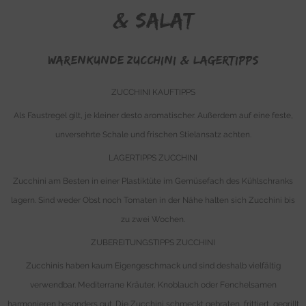
& Salat
WARENKUNDE Zucchini & Lagertipps
ZUCCHINI KAUFTIPPS
Als Faustregel gilt, je kleiner desto aromatischer. Außerdem auf eine feste,
unversehrte Schale und frischen Stielansatz achten.
LAGERTIPPS ZUCCHINI
Zucchini am Besten in einer Plastiktüte im Gemüsefach des Kühlschranks
lagern. Sind weder Obst noch Tomaten in der Nähe halten sich Zucchini bis
zu zwei Wochen.
ZUBEREITUNGSTIPPS ZUCCHINI
Zucchinis haben kaum Eigengeschmack und sind deshalb vielfältig
verwendbar. Mediterrane Kräuter, Knoblauch oder Fenchelsamen
harmonieren besonders gut. Die Zucchini schmeckt gebraten, frittiert, gegrillt