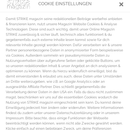
COOKIE EINSTELLUNGEN
Salzwasser blanchieren, anschließend in Eiswasser geben, abtropfen lassen
und einfrieren.
Damit STRIKE magazin seine redaktionellen Beiträge werbefrei anbieten
WARENKUNDE Lollo Bionda & Lollo Rosso
& finanzieren kann, nutzt unsere Magazin Website Cookies & Analyse
Technologien. Diese sind auch wichtig, damit unser Online Magazin
STRIKE zuverlässig & sicher läuft, technisch alles funktioniert & du
KAUFBERATER LOLLO BIONDA & ROSSO
gegebenenfalls auch externe Inhalte lesen kannst sowie für dich
relevante Inhalte gezeigt werden können. Dafür verarbeiten wir & unsere
Ab Mai bis Oktober ist Lollo Bionda bzw. Rosso als deutsche Freilandware
Partner personenbezogene Daten in anonymisierter Form beispielsweise
via Cookies. Außerdem sammeln wir pseudonymisierte Daten zu
erhältlich. Wichtig beim Kauf sind die taufrische Farbe, knackige Blätter und
Nutzungsverhalten über aufgerufene Seiten oder geklickte Buttons, um
eine frische Schnittfläche am Strunk.
so unseren redaktionellen Inhalt & unser Angebot an dich analysieren &
optimieren zu können. Wenn du hierzu widerruflich einwilligst, bist du
LAGERTIPPS LOLLO BIONDA & ROSSO
damit einverstanden & erlaubst uns auch, diese Daten unter Umständen
an Dritte weiterzugeben, wie z.B. an Google Analytics oder an
Lollo Bionda/ Rosso welkt schnell deshalb am Besten direkt vor dem Verzehr
ausgewählte Affiliate Partner. Dies schließt gegebenenfalls die
Verarbeitung deiner Daten in den USA ein. Falls du dazu nicht zustimmen
kaufen. Ansonsten hält sich Lollo Bionda oder Rosso in einem gelochten
magst, beschränken wir uns auf die essentiellen Cookies wodurch die
Folienbeutel oder locker eingeschlagen in einem feuchten Tuch ein paar
Nutzung von STRIKE magazin eingeschränkt sein kann. Du kannst deine
Einwilligung jederzeit hier ändern oder widerrufen. Weitere Informationen
Tage im Kühlschrank frisch.
findest du zudem unter unserer Datenschutzerklärung oder in unserem
Impressum. Bitte beachte, dass einige Funktionen der Webseite
LOLLO ROSSO & BIONDA ZUBEREITUNGSTIPPS
beeinträchtigt werden können, wenn nicht alle Zwecke gewährt werden.
Lollo Bionda hat ebenso wie Lollo Rosso eine herbwürzige Geschmacksnote
Klicke einfach auf einen beliebigen Zweck, um deine Präferenzen