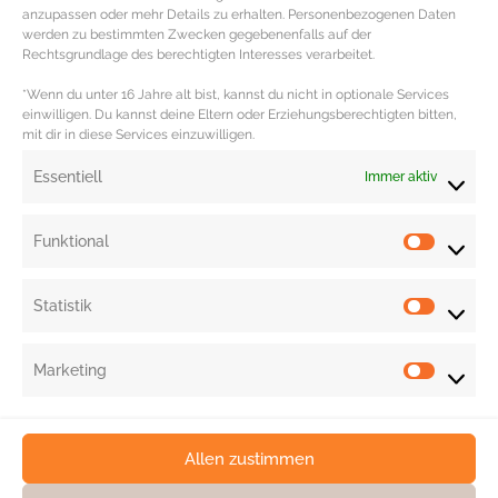
anzupassen oder mehr Details zu erhalten. Personenbezogenen Daten
und passt deshalb gut zu würzigen Salat Dressings.
werden zu bestimmten Zwecken gegebenenfalls auf der
Rechtsgrundlage des berechtigten Interesses verarbeitet.
EINFACHE Rezepte mit saisonalem Gemüse im Juni
gibt es auf
unserer Rezeptseite
.
*Wenn du unter 16 Jahre alt bist, kannst du nicht in optionale Services
einwilligen. Du kannst deine Eltern oder Erziehungsberechtigten bitten,
mit dir in diese Services einzuwilligen.
Redaktion: Nina Ilnseher | Fotos: Redaktion
Essentiell
Immer aktiv
Funktional
Statistik
Marketing
Allen zustimmen