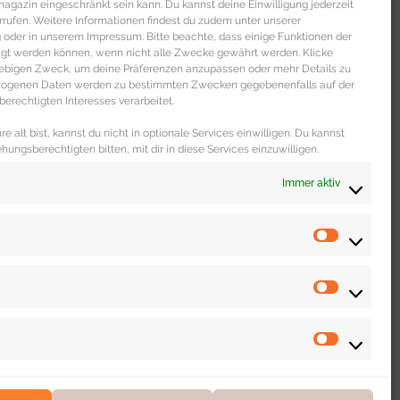
gazin eingeschränkt sein kann. Du kannst deine Einwilligung jederzeit
 DICH
rrufen. Weitere Informationen findest du zudem unter unserer
oder in unserem Impressum. Bitte beachte, dass einige Funktionen der
igt werden können, wenn nicht alle Zwecke gewährt werden. Klicke
liebigen Zweck, um deine Präferenzen anzupassen oder mehr Details zu
ezogenen Daten werden zu bestimmten Zwecken gegebenenfalls auf der
erechtigten Interesses verarbeitet.
e alt bist, kannst du nicht in optionale Services einwilligen. Du kannst
ehungsberechtigten bitten, mit dir in diese Services einzuwilligen.
Immer aktiv
WOHNEN & LEBEN
Dating Portal „The Inner Circle“ im
unabhängigen Test