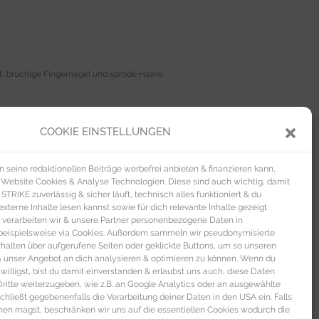
ut, brüchige Fingernägel und spröde Haare
COOKIE EINSTELLUNGEN
 Oxalate und die in Kaffee oder Tee
rwertung durch die enthaltenen Phytate
seine redaktionellen Beiträge werbefrei anbieten & finanzieren kann,
 Website Cookies & Analyse Technologien. Diese sind auch wichtig, damit
TRIKE zuverlässig & sicher läuft, technisch alles funktioniert & du
Online Apotheke DocMorris
zu bestellen.
xterne Inhalte lesen kannst sowie für dich relevante Inhalte gezeigt
 verarbeiten wir & unsere Partner personenbezogene Daten in
TRIKE magazin.
beispielsweise via Cookies. Außerdem sammeln wir pseudonymisierte
alten über aufgerufene Seiten oder geklickte Buttons, um so unseren
 & unser Angebot an dich analysieren & optimieren zu können. Wenn du
nwilligst, bist du damit einverstanden & erlaubst uns auch, diese Daten
itte weiterzugeben, wie z.B. an Google Analytics oder an ausgewählte
s schließt gegebenenfalls die Verarbeitung deiner Daten in den USA ein. Falls
men magst, beschränken wir uns auf die essentiellen Cookies wodurch die