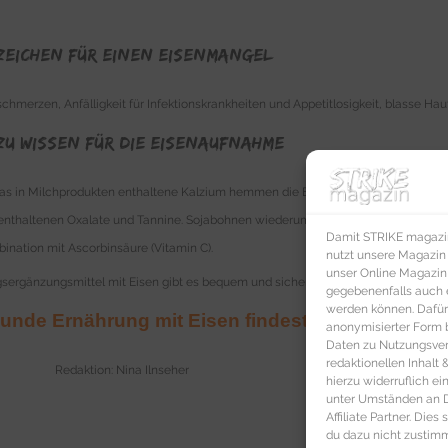
zeichen für einen Eisenmangel
merzen, Anfälligkeit für Infektionskrankheiten und Appetitlosigkeit, blasse Ha
zu wissen für die Eisenaufnahme
das in Milchprodukten enthaltene Kalzium hemmen die Eisenaufnahme ebenso wie
e enthaltenen Oxalate und Tannine. Sojabohnen wiederum vermindern die Eisenve
Damit STRIKE magazin 
nation mit Ascorbinsäure (Vitamin C).
nutzt unsere Magazin
unser Online Magazin S
ngsergänzungsmittel mit Eisen gibt es bequem und sicher
hier via Klick auf der 
gegebenenfalls auch e
werden können. Dafür
sunde Ernährung mit Eisen findest Du hier auf S
anonymisierter Form 
Daten zu Nutzungsverh
redaktionellen Inhalt
Redaktion: Nina Ilnseher
hierzu widerruflich ei
unter Umständen an Dr
Affiliate Partner. Die
du dazu nicht zustim