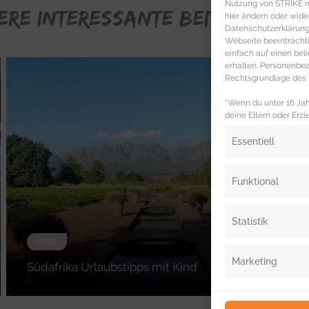
Nutzung von STRIKE ma
ERE INTERESSANTE BEITRÄGE FÜR
hier ändern oder wide
Datenschutzerklärung 
Webseite beeinträcht
einfach auf einen be
erhalten. Personenb
Rechtsgrundlage des b
*Wenn du unter 16 Jahr
deine Eltern oder Erzi
Essentiell
Funktional
Statistik
KIDS
Marketing
Südafrika Urlaubstipps mit Kind