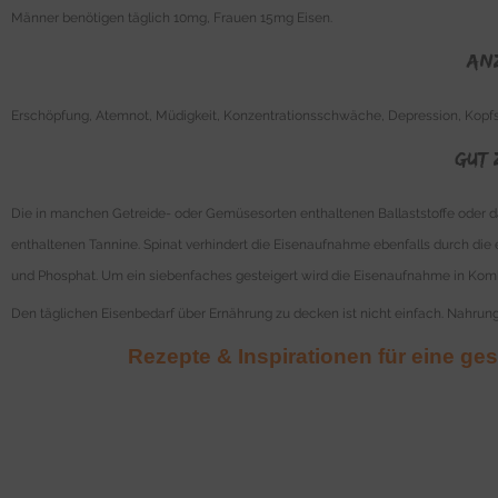
Männer benötigen täglich 10mg, Frauen 15mg Eisen.
An
Erschöpfung, Atemnot, Müdigkeit, Konzentrationsschwäche, Depression, Kopfsch
Gut 
Die in manchen Getreide- oder Gemüsesorten enthaltenen Ballaststoffe oder 
enthaltenen Tannine. Spinat verhindert die Eisenaufnahme ebenfalls durch di
und Phosphat. Um ein siebenfaches gesteigert wird die Eisenaufnahme in Kombi
Den täglichen Eisenbedarf über Ernährung zu decken ist nicht einfach. Nahru
Rezepte & Inspirationen für eine ge