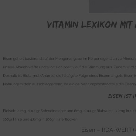
Vitamin Lexikon mit
Eisen gehört basierend auf der Mengenangabe im Körper eigentlich zu Minerals
unsere Abwehrkräfte und wirkt sich positiv auf die Stimmung aus. Zudem wird d
Deshalb ist Blutarmut (Anämie) die häufigste Folge eines Eisenmangels. Eisen 
Nahrungsmitteln ausschlaggebend, da einige Nahrungsbestandteile die Eise
Eisen ist
Fleisch: 22mg in 100gr Schweineleber und 6mg in 100gr Blutwurst | 7,2mg in 100g
100gr Hirse und 4,6mg in 100gr Haferflocken
Eisen – RDA-WERT