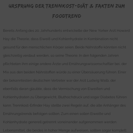
Ursprung der Trennkost-Diät & Fakten zum
FoodTrend
Bereits Anfang des 20. Jahrhunderts entwickelte der New Yorker Arzt Howard
Hay die Theorie, dass Eiweiß und Kohlenhydrate in Kombination nicht
gesund für den menschlichen Körper seien. Beide Nährstoffe könnten nicht
gleichzeitig verdaut werden, so seine Theorie. In den folgenden Jahren
pflichteten ihm einige andere Ärzte und Ernährungswissenschaftler bei, der
Mix aus den beiden Nährstoffen würde zu einer Übersäuerung führen. Einer
der bekanntesten deutschen Vertreter war der Arzt Ludwig Walb, der
ebenfalls daran glaubte, dass die Vermischung von Eiweißen und
Kohlenhydraten zu Übergewicht, Bluthochdruck und sogar Diabetes führen
kann. Trennkost-Erfinder Hay stellte zwei Regeln auf, die alle Anhänger des
Ernährungstrends befolgen sollten. Zum einen sollen Eiweiße und
Kohlenhydrate generell getrennt voneinander aufgenommen werden.
Lebensmittel, die beides in hoher Menge aufweisen, sollten sogar komplett