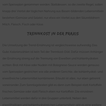
vom Speiseplan genommen werden. Stattdessen, so die zweite Regel, sollen
knapp drei Viertel der täglichen Nahrung aus Basen-bildenden Lebensmitteln
bestehen (Gemüse und Salate), nur etwa ein Viertel aus den Säurebildnern
Milch, Fleisch, Fisch oder Käse.
Trennkost in der Praxis
Die Umsetzung der Trend-Ernährung ist vergleichsweise aufwendig. Das
Gute: Kalorienzählen ist kein Teil der Trennkost-Diät. Dafür müssen Anhänger
der Ernährung streng auf die Trennung von Eiweißen und Kohlenhydraten
achten. Brot mit Käse oder Nudeln mit Bolognese-Sauce werden genauso
vom Speiseplan gestrichen wie alle anderen Gerichte, die kohlenhydrat- und
eiweißreiche Lebensmittel kombinieren. Erlaubt ist alles, nur eben getrennt
voneinander. Zum Sonntagsbraten gibt es dann zum Beispiel statt Kartoffeln
frisches Gemüse oder statt Fleisch eben nur Kartoffeln. Die einzelnen
Lebensmittel werden dafür in drei Gruppen unterteilt. Neben den
eiweißhaltigen und kohlenhydratreichen Lebensmitteln gibt es eine weitere