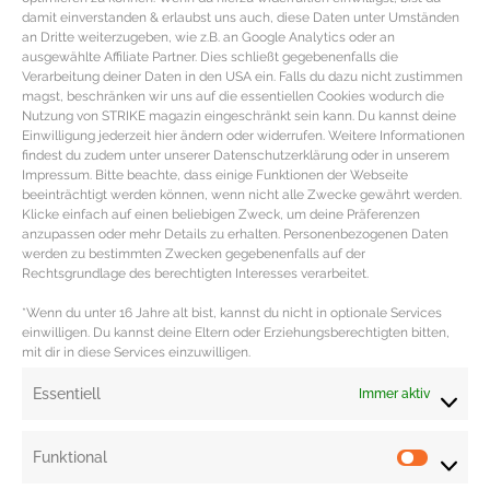
damit einverstanden & erlaubst uns auch, diese Daten unter Umständen
werden können. Außerdem gibt es kaum Lebensmittel, die nur ausschließlich
an Dritte weiterzugeben, wie z.B. an Google Analytics oder an
ausgewählte Affiliate Partner. Dies schließt gegebenenfalls die
Kohlenhydrate oder Eiweiß enthalten. Die der Trennkost zugrunde liegende
Verarbeitung deiner Daten in den USA ein. Falls du dazu nicht zustimmen
Theorie ist damit widerlegt und die Diät wird vor allem in
magst, beschränken wir uns auf die essentiellen Cookies wodurch die
Nutzung von STRIKE magazin eingeschränkt sein kann. Du kannst deine
Wissenschaftskreisen scharf kritisiert. Und dennoch entscheiden sich auch
Einwilligung jederzeit hier ändern oder widerrufen. Weitere Informationen
heute noch viele ganz bewusst für die Trennung von Kohlenhydraten und
findest du zudem unter unserer Datenschutzerklärung oder in unserem
Impressum. Bitte beachte, dass einige Funktionen der Webseite
Eiweiß. Gesundheitsgefährdend ist Trennkost übrigens nicht. Risiken birgt der
beeinträchtigt werden können, wenn nicht alle Zwecke gewährt werden.
Trend nur, wenn die Ernährung zu einseitig ausfällt.
Klicke einfach auf einen beliebigen Zweck, um deine Präferenzen
anzupassen oder mehr Details zu erhalten. Personenbezogenen Daten
werden zu bestimmten Zwecken gegebenenfalls auf der
Trennkost Rezepte gibt es auf der Strike
Rechtsgrundlage des berechtigten Interesses verarbeitet.
magazin Rezeptseite.
*Wenn du unter 16 Jahre alt bist, kannst du nicht in optionale Services
einwilligen. Du kannst deine Eltern oder Erziehungsberechtigten bitten,
mit dir in diese Services einzuwilligen.
Redaktion: Katja Reichgardt
Essentiell
Immer aktiv
Funktional