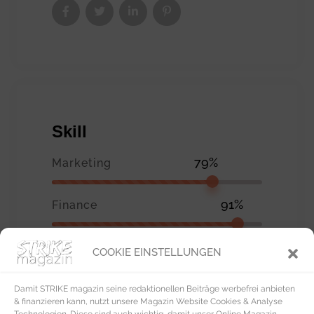
Skill
79%
Marketing
91%
Finance
69%
Business
COOKIE EINSTELLUNGEN
Damit STRIKE magazin seine redaktionellen Beiträge werbefrei anbieten
& finanzieren kann, nutzt unsere Magazin Website Cookies & Analyse