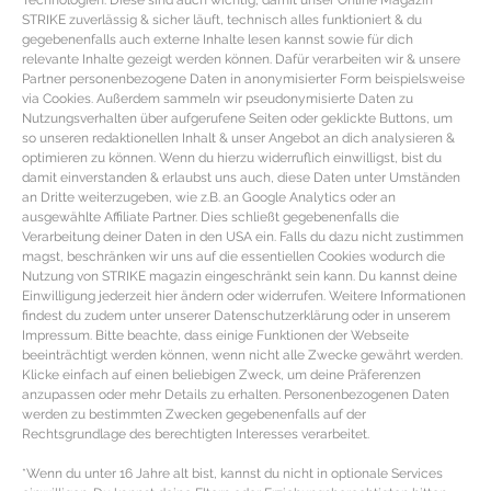
Technologien. Diese sind auch wichtig, damit unser Online Magazin
STRIKE zuverlässig & sicher läuft, technisch alles funktioniert & du
gegebenenfalls auch externe Inhalte lesen kannst sowie für dich
relevante Inhalte gezeigt werden können. Dafür verarbeiten wir & unsere
Partner personenbezogene Daten in anonymisierter Form beispielsweise
via Cookies. Außerdem sammeln wir pseudonymisierte Daten zu
Nutzungsverhalten über aufgerufene Seiten oder geklickte Buttons, um
so unseren redaktionellen Inhalt & unser Angebot an dich analysieren &
optimieren zu können. Wenn du hierzu widerruflich einwilligst, bist du
damit einverstanden & erlaubst uns auch, diese Daten unter Umständen
an Dritte weiterzugeben, wie z.B. an Google Analytics oder an
Post You Also Like
ausgewählte Affiliate Partner. Dies schließt gegebenenfalls die
Verarbeitung deiner Daten in den USA ein. Falls du dazu nicht zustimmen
magst, beschränken wir uns auf die essentiellen Cookies wodurch die
Nutzung von STRIKE magazin eingeschränkt sein kann. Du kannst deine
Einwilligung jederzeit hier ändern oder widerrufen. Weitere Informationen
findest du zudem unter unserer Datenschutzerklärung oder in unserem
Impressum. Bitte beachte, dass einige Funktionen der Webseite
beeinträchtigt werden können, wenn nicht alle Zwecke gewährt werden.
Klicke einfach auf einen beliebigen Zweck, um deine Präferenzen
Ashley Riordan
anzupassen oder mehr Details zu erhalten. Personenbezogenen Daten
werden zu bestimmten Zwecken gegebenenfalls auf der
Rechtsgrundlage des berechtigten Interesses verarbeitet.
Creative Director
*Wenn du unter 16 Jahre alt bist, kannst du nicht in optionale Services