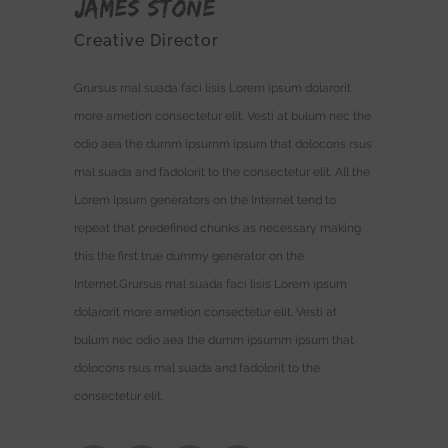
James Stone
Creative Director
Grursus mal suada faci lisis Lorem ipsum dolarorit
more ametion consectetur elit. Vesti at bulum nec the
odio aea the dumm ipsumm ipsum that dolocons rsus
mal suada and fadolorit to the consectetur elit. All the
Lorem Ipsum generators on the Internet tend to
repeat that predefined chunks as necessary making
this the first true dummy generator on the
Internet.Grursus mal suada faci lisis Lorem ipsum
dolarorit more ametion consectetur elit. Vesti at
bulum nec odio aea the dumm ipsumm ipsum that
dolocons rsus mal suada and fadolorit to the
consectetur elit.