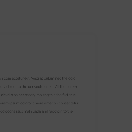
n consectetur elit. Vesti at bulum nec the odio
dolorit to the consectetur elit. All the Lorem
 chunks as necessary making this the first true
 Lorem ipsum dolarorit more ametion consectetur
dolocons rsus mal suada and fadolorit to the