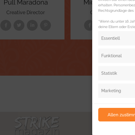
Pull Maradona
Michelle C. War
erhalten. Personenb
Rechtsgrundlage des b
Creative Director
Creative Director
*Wenn du unter 16 Jahr
deine Eltern oder Erzi
Essentiell
Funktional
Statistik
Marketing
Allen zusti