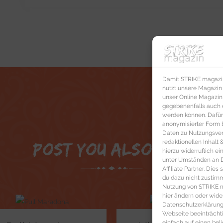
Damit STRIKE magazin 
nutzt unsere Magazin
unser Online Magazin S
gegebenenfalls auch e
werden können. Dafür
anonymisierter Form 
Daten zu Nutzungsverh
redaktionellen Inhalt
Post You Also Like
hierzu widerruflich ei
unter Umständen an Dr
Affiliate Partner. Die
du dazu nicht zustim
Nutzung von STRIKE ma
hier ändern oder wide
Datenschutzerklärung 
Webseite beeinträcht
einfach auf einen be