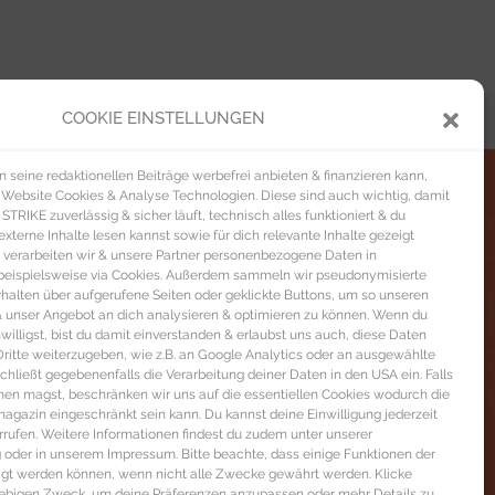
COOKIE EINSTELLUNGEN
seine redaktionellen Beiträge werbefrei anbieten & finanzieren kann,
 Website Cookies & Analyse Technologien. Diese sind auch wichtig, damit
TRIKE zuverlässig & sicher läuft, technisch alles funktioniert & du
xterne Inhalte lesen kannst sowie für dich relevante Inhalte gezeigt
 verarbeiten wir & unsere Partner personenbezogene Daten in
beispielsweise via Cookies. Außerdem sammeln wir pseudonymisierte
alten über aufgerufene Seiten oder geklickte Buttons, um so unseren
 & unser Angebot an dich analysieren & optimieren zu können. Wenn du
nwilligst, bist du damit einverstanden & erlaubst uns auch, diese Daten
itte weiterzugeben, wie z.B. an Google Analytics oder an ausgewählte
s schließt gegebenenfalls die Verarbeitung deiner Daten in den USA ein. Falls
men magst, beschränken wir uns auf die essentiellen Cookies wodurch die
gazin eingeschränkt sein kann. Du kannst deine Einwilligung jederzeit
rrufen. Weitere Informationen findest du zudem unter unserer
oder in unserem Impressum. Bitte beachte, dass einige Funktionen der
igt werden können, wenn nicht alle Zwecke gewährt werden. Klicke
liebigen Zweck, um deine Präferenzen anzupassen oder mehr Details zu