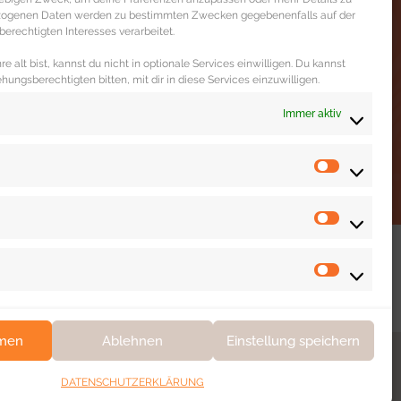
d
Ashley Riordan
Alber
ezogenen Daten werden zu bestimmten Zwecken gegebenenfalls auf der
erechtigten Interesses verarbeitet.
Marketing Manager
Hr
e alt bist, kannst du nicht in optionale Services einwilligen. Du kannst
ehungsberechtigten bitten, mit dir in diese Services einzuwilligen.
Immer aktiv
mmen
Ablehnen
Einstellung speichern
DATENSCHUTZERKLÄRUNG