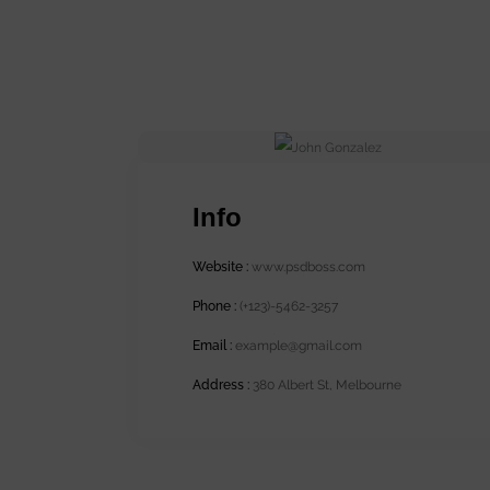
Info
Website :
www.psdboss.com
Phone :
(+123)-5462-3257
Email :
example@gmail.com
Address :
380 Albert St, Melbourne