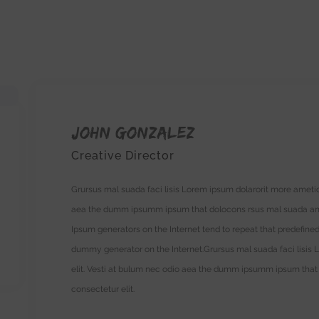
John Gonzalez
Creative Director
Grursus mal suada faci lisis Lorem ipsum dolarorit more ametio
aea the dumm ipsumm ipsum that dolocons rsus mal suada and fa
Ipsum generators on the Internet tend to repeat that predefined
dummy generator on the Internet.Grursus mal suada faci lisis
elit. Vesti at bulum nec odio aea the dumm ipsumm ipsum that 
consectetur elit.