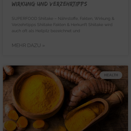
Wirkung und Verzehrtipps
SUPERFOOD Shiitake – Nährstoffe, Fakten, Wirkung &
Verzehrtipps Shiitake Fakten & Herkunft Shiitake wird
auch oft als Heilpilz bezeichnet und
MEHR DAZU »
HEALTH