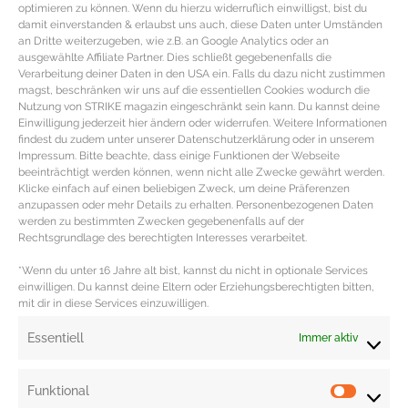
optimieren zu können. Wenn du hierzu widerruflich einwilligst, bist du
damit einverstanden & erlaubst uns auch, diese Daten unter Umständen
an Dritte weiterzugeben, wie z.B. an Google Analytics oder an
ausgewählte Affiliate Partner. Dies schließt gegebenenfalls die
Verarbeitung deiner Daten in den USA ein. Falls du dazu nicht zustimmen
magst, beschränken wir uns auf die essentiellen Cookies wodurch die
Nutzung von STRIKE magazin eingeschränkt sein kann. Du kannst deine
Einwilligung jederzeit hier ändern oder widerrufen. Weitere Informationen
findest du zudem unter unserer Datenschutzerklärung oder in unserem
SUPERFOOD GINSENG – Fakten,
Impressum. Bitte beachte, dass einige Funktionen der Webseite
beeinträchtigt werden können, wenn nicht alle Zwecke gewährt werden.
Wirkung und Verzehrtipps
Klicke einfach auf einen beliebigen Zweck, um deine Präferenzen
anzupassen oder mehr Details zu erhalten. Personenbezogenen Daten
werden zu bestimmten Zwecken gegebenenfalls auf der
SUPERFOOD Ginseng – Nährstoffe, FAKTEN, Wirkung &
Rechtsgrundlage des berechtigten Interesses verarbeitet.
Verzehrtipps Ginseng FAKTEN & Hintergrund Seit
Jahrtausenden schon gilt die Ginseng-Wurzel im
*Wenn du unter 16 Jahre alt bist, kannst du nicht in optionale Services
einwilligen. Du kannst deine Eltern oder Erziehungsberechtigten bitten,
asiatischen
mit dir in diese Services einzuwilligen.
MEHR DAZU »
Essentiell
Immer aktiv
Funktional