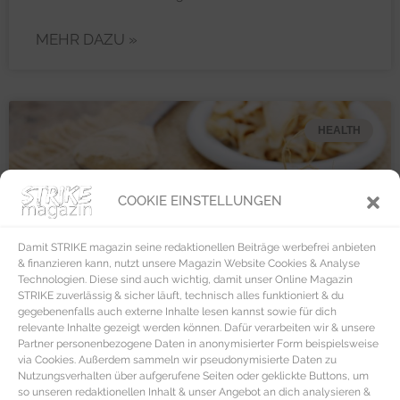
MEHR DAZU »
HEALTH
COOKIE EINSTELLUNGEN
Damit STRIKE magazin seine redaktionellen Beiträge werbefrei anbieten
& finanzieren kann, nutzt unsere Magazin Website Cookies & Analyse
Technologien. Diese sind auch wichtig, damit unser Online Magazin
STRIKE zuverlässig & sicher läuft, technisch alles funktioniert & du
gegebenenfalls auch externe Inhalte lesen kannst sowie für dich
relevante Inhalte gezeigt werden können. Dafür verarbeiten wir & unsere
Partner personenbezogene Daten in anonymisierter Form beispielsweise
via Cookies. Außerdem sammeln wir pseudonymisierte Daten zu
Nutzungsverhalten über aufgerufene Seiten oder geklickte Buttons, um
so unseren redaktionellen Inhalt & unser Angebot an dich analysieren &