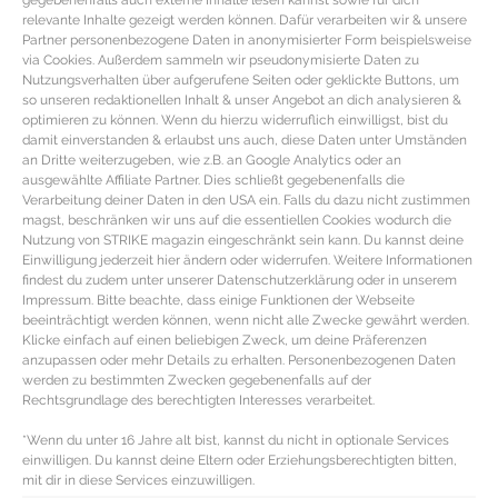
relevante Inhalte gezeigt werden können. Dafür verarbeiten wir & unsere
Partner personenbezogene Daten in anonymisierter Form beispielsweise
via Cookies. Außerdem sammeln wir pseudonymisierte Daten zu
Nutzungsverhalten über aufgerufene Seiten oder geklickte Buttons, um
so unseren redaktionellen Inhalt & unser Angebot an dich analysieren &
optimieren zu können. Wenn du hierzu widerruflich einwilligst, bist du
damit einverstanden & erlaubst uns auch, diese Daten unter Umständen
an Dritte weiterzugeben, wie z.B. an Google Analytics oder an
ausgewählte Affiliate Partner. Dies schließt gegebenenfalls die
Verarbeitung deiner Daten in den USA ein. Falls du dazu nicht zustimmen
magst, beschränken wir uns auf die essentiellen Cookies wodurch die
Nutzung von STRIKE magazin eingeschränkt sein kann. Du kannst deine
Einwilligung jederzeit hier ändern oder widerrufen. Weitere Informationen
findest du zudem unter unserer Datenschutzerklärung oder in unserem
REZEPT – Festlicher Braten vom
Impressum. Bitte beachte, dass einige Funktionen der Webseite
beeinträchtigt werden können, wenn nicht alle Zwecke gewährt werden.
Rehrücken mit Trüffelbutter und
Klicke einfach auf einen beliebigen Zweck, um deine Präferenzen
anzupassen oder mehr Details zu erhalten. Personenbezogenen Daten
Ofengemüse
werden zu bestimmten Zwecken gegebenenfalls auf der
Rechtsgrundlage des berechtigten Interesses verarbeitet.
Braten-Rezept für Rehrücken mit Trüffelbutter &
*Wenn du unter 16 Jahre alt bist, kannst du nicht in optionale Services
Ofengemüse Zutaten für den festlichen Braten vom
einwilligen. Du kannst deine Eltern oder Erziehungsberechtigten bitten,
Rehrücken 1,9 kg Rehrücken Wildgewürz
mit dir in diese Services einzuwilligen.
Wacholderbeeren ca.