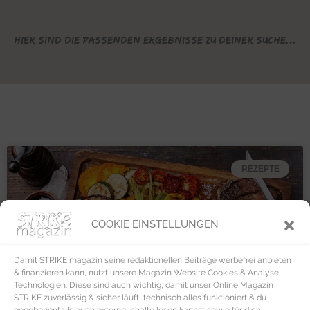
Hier sind die passenden Ergebnisse zu deiner Suche...
REZEPTE
COOKIE EINSTELLUNGEN
Damit STRIKE magazin seine redaktionellen Beiträge werbefrei anbieten
& finanzieren kann, nutzt unsere Magazin Website Cookies & Analyse
Technologien. Diese sind auch wichtig, damit unser Online Magazin
STRIKE zuverlässig & sicher läuft, technisch alles funktioniert & du
gegebenenfalls auch externe Inhalte lesen kannst sowie für dich