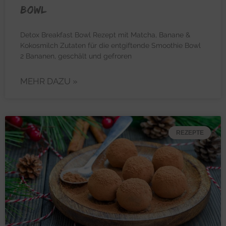
Bowl
Detox Breakfast Bowl Rezept mit Matcha, Banane &
Kokosmilch Zutaten für die entgiftende Smoothie Bowl
2 Bananen, geschält und gefroren
MEHR DAZU »
REZEPTE