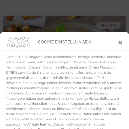
REZEPTE
COOKIE EINSTELLUNGEN
Damit STRIKE magazin seine redaktionellen Beiträge werbefrei anbieten
& finanzieren kann, nutzt unsere Magazin Website Cookies & Analyse
Technologien. Diese sind auch wichtig, damit unser Online Magazin
STRIKE zuverlässig & sicher läuft, technisch alles funktioniert & du
gegebenenfalls auch externe Inhalte lesen kannst sowie für dich
relevante Inhalte gezeigt werden können. Dafür verarbeiten wir & unsere
Partner personenbezogene Daten in anonymisierter Form beispielsweise
via Cookies. Außerdem sammeln wir pseudonymisierte Daten zu
Nutzungsverhalten über aufgerufene Seiten oder geklickte Buttons, um
so unseren redaktionellen Inhalt & unser Angebot an dich analysieren &
optimieren zu können. Wenn du hierzu widerruflich einwilligst, bist du
damit einverstanden & erlaubst uns auch, diese Daten unter Umständen
an Dritte weiterzugeben, wie z.B. an Google Analytics oder an
ausgewählte Affiliate Partner. Dies schließt gegebenenfalls die