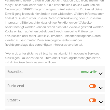
Verarbeitung deiner Daten in den USA ein. Falls du dazu nicht zustimmen
magst, beschränken wir uns auf die essentiellen Cookies wodurch die
Nutzung von STRIKE magazin eingeschränkt sein kann. Du kannst deine
Einwilligung jederzeit hier ändern oder widerrufen. Weitere Informationen
findest du zudem unter unserer Datenschutzerklärung oder in unserem
Impressum. Bitte beachte, dass einige Funktionen der Webseite
beeinträchtigt werden können, wenn nicht alle Zwecke gewährt werden.
REZEPT – Klassische Pilzsuppe
Klicke einfach auf einen beliebigen Zweck, um deine Präferenzen
vegan mit Pfifferlingen
anzupassen oder mehr Details zu erhalten. Personenbezogenen Daten
werden zu bestimmten Zwecken gegebenenfalls auf der
Rechtsgrundlage des berechtigten Interesses verarbeitet.
REZEPT Vegane Pilzsuppe mit Pfifferlingen Zutaten für
die klassische PilzSuppe als vegane Variante 200 g
*Wenn du unter 16 Jahre alt bist, kannst du nicht in optionale Services
einwilligen. Du kannst deine Eltern oder Erziehungsberechtigten bitten,
Pfifferlinge 1 Schalotte 1 Knoblauchzehe
mit dir in diese Services einzuwilligen.
MEHR DAZU »
Essentiell
Immer aktiv
Funktional
« Previous
1
2
3
4
Next »
Statistik