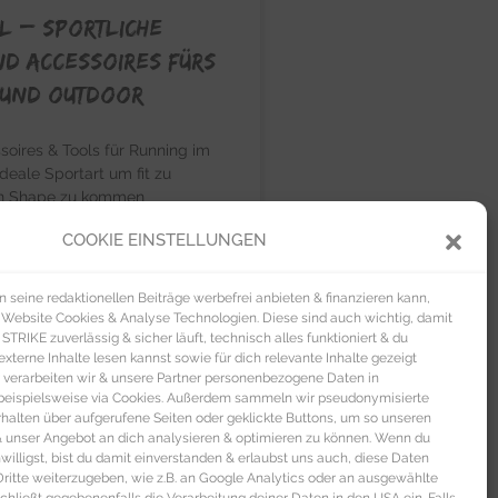
TIL – Sportliche
d Accessoires fürs
 und Outdoor
ssoires & Tools für Running im
eale Sportart um fit zu
in Shape zu kommen
COOKIE EINSTELLUNGEN
U »
seine redaktionellen Beiträge werbefrei anbieten & finanzieren kann,
 Website Cookies & Analyse Technologien. Diese sind auch wichtig, damit
TRIKE zuverlässig & sicher läuft, technisch alles funktioniert & du
xterne Inhalte lesen kannst sowie für dich relevante Inhalte gezeigt
 verarbeiten wir & unsere Partner personenbezogene Daten in
beispielsweise via Cookies. Außerdem sammeln wir pseudonymisierte
alten über aufgerufene Seiten oder geklickte Buttons, um so unseren
FASHION
 & unser Angebot an dich analysieren & optimieren zu können. Wenn du
nwilligst, bist du damit einverstanden & erlaubst uns auch, diese Daten
itte weiterzugeben, wie z.B. an Google Analytics oder an ausgewählte