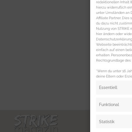
redaktionellen Inhalt
hierzu widerruflich ei
unter Umständen an Dr
Affiliate Partner. Die
du dazu nicht zustim
Nutzung von STRIKE ma
hier ändern oder wide
Datenschutzerklärung 
Webseite beeinträcht
einfach auf einen be
erhalten. Personenb
Rechtsgrundlage des b
*Wenn du unter 16 Jahr
deine Eltern oder Erzi
Essentiell
Funktional
Statistik