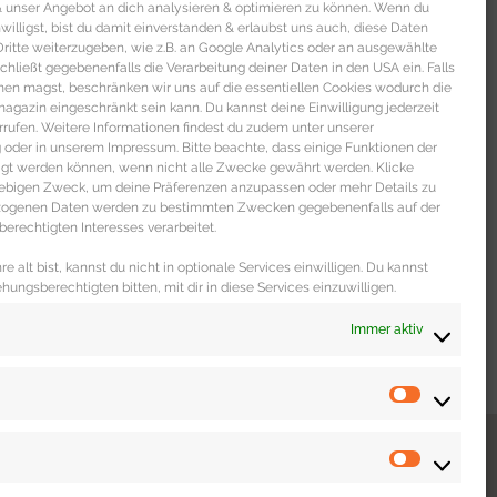
 & unser Angebot an dich analysieren & optimieren zu können. Wenn du
nwilligst, bist du damit einverstanden & erlaubst uns auch, diese Daten
itte weiterzugeben, wie z.B. an Google Analytics oder an ausgewählte
s schließt gegebenenfalls die Verarbeitung deiner Daten in den USA ein. Falls
men magst, beschränken wir uns auf die essentiellen Cookies wodurch die
gazin eingeschränkt sein kann. Du kannst deine Einwilligung jederzeit
rrufen. Weitere Informationen findest du zudem unter unserer
oder in unserem Impressum. Bitte beachte, dass einige Funktionen der
igt werden können, wenn nicht alle Zwecke gewährt werden. Klicke
liebigen Zweck, um deine Präferenzen anzupassen oder mehr Details zu
ezogenen Daten werden zu bestimmten Zwecken gegebenenfalls auf der
erechtigten Interesses verarbeitet.
e alt bist, kannst du nicht in optionale Services einwilligen. Du kannst
ehungsberechtigten bitten, mit dir in diese Services einzuwilligen.
Immer aktiv