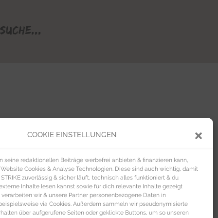
Suche...
COOKIE EINSTELLUNGEN
seine redaktionellen Beiträge werbefrei anbieten & finanzieren kann,
 Website Cookies & Analyse Technologien. Diese sind auch wichtig, damit
TRIKE zuverlässig & sicher läuft, technisch alles funktioniert & du
xterne Inhalte lesen kannst sowie für dich relevante Inhalte gezeigt
 verarbeiten wir & unsere Partner personenbezogene Daten in
beispielsweise via Cookies. Außerdem sammeln wir pseudonymisierte
alten über aufgerufene Seiten oder geklickte Buttons, um so unseren